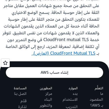
على التحقق من صحة جميع شهادات العميل مقابل متاجر
الثقة على إطار حوسبة الحافة. يسمح الوضع الاختياري
للعملاء بتكوين التحقق من متجر الثقة على إطار حوسبة
الحافة أثناء خدمة كل من العملاء الذين يقدمون الشهادات
والعملاء الذين لا يقدمون شهادات من نفس التطبيق. تتوفر
خدمة CloudFront mutual TLS في وضع التمرير دون
أي تكلفة إضافية. لمعرفة المزيد، ارجع إلى الوثائق الخاصة
بـ
CloudFront Mutual TLS (العارض).
إنشاء حساب AWS
التعلُّم
الموارد
المطورين
المساعدة
ما
بدء
مركز
اتصل بنا
المقصود
الاستخدام
البناء
قدّم
بـ AWS؟
والتطوير
التدريب
تذكرة