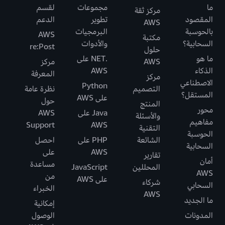
ما
مجموعات
لقسم
مركز ثقة
المقصود
تطوير
الدعم
AWS
بالحوسبة
البرمجيات
AWS
مكتبة
السحابية؟
والأدوات
re:Post
حلول
ما هو
.NET على
AWS
مركز
الذكاء
AWS
المعرفة
مركز
الاصطناعي
Python
التصميم
نظرة عامة
المستقل؟
على AWS
حول
المنتج
محور
Java على
AWS
والأسئلة
مفاهيم
Support
AWS
التقنية
الحوسبة
الشائعة
PHP على
احصل
السحابية
AWS
على
تقارير
أمان
مساعدة
المحللين
JavaScript
AWS
من
على AWS
شركاء
السحابي
الخبراء
AWS
ما الجديد
إمكانية
المدونات
الوصول