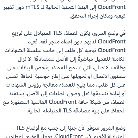
CloudFront إلى البنية التحتية الحالية لـ mTLS دون تغيير
كيفية ومكان إجراء التحقق.
في وضع المرور، يكوّن العملاء TLS المتبادل على توزيع
CloudFront لديهم دون إعداد متجر ثقة. تُعيد
CloudFront توجيه كل طلب إلى جانب سلسلة الشهادات
الكاملة للعميل مباشرةً إلى الأصل للمصادقة. لا تزال
وظائف الاتصال، التي تسمح للعملاء بفحص البيانات على
مستوى الاتصال أو تحويلها على إطار حوسبة الحافة، تعمل
على كل طلب، مما يتيح للعملاء معالجة رؤوس الشهادات
أو إعادة تنسيقها قبل وصول الطلبات إلى الأصل. يستفيد
العملاء من شبكة حافة CloudFront العالمية المتطورة مع
الحفاظ على بنية مصادقة TLS المتبادلة الحالية.
وضع المرور متوفر الآن جنبًا إلى جنب مع أوضاع TLS
المتبادلة الأخرى في CloudFront. يعمل الوضع المطلوب