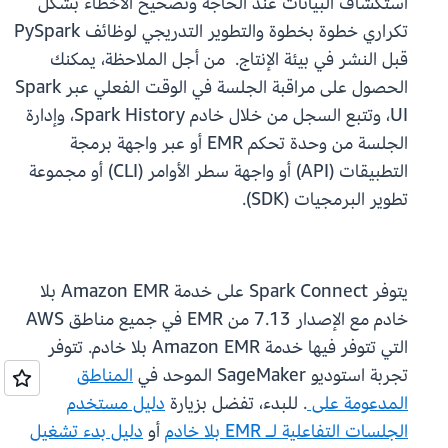
استكشاف البيانات عند الحاجة وتصحيح الأخطاء بشكل
تكراري خطوة بخطوة والتطوير التدريجي لوظائف PySpark
قبل النشر في بيئة الإنتاج. من أجل الملاحظة، يمكنك
الحصول على مراقبة الجلسة في الوقت الفعلي عبر Spark
UI، وتتبع السجل من خلال خادم Spark History، وإدارة
الجلسة من وحدة تحكم EMR أو عبر واجهة برمجة
التطبيقات (API) أو واجهة سطر الأوامر (CLI) أو مجموعة
تطوير البرمجيات (SDK).
يتوفر Spark Connect على خدمة Amazon EMR بلا
خادم مع الإصدار 7.13 من EMR في جميع مناطق AWS
التي تتوفر فيها خدمة Amazon EMR بلا خادم. تتوفر
تجربة استوديو SageMaker الموحد في
المناطق
المدعومة على
. للبدء، تفضل بزيارة
دليل مستخدم
الجلسات التفاعلية لـ EMR بلا خادم
أو
دليل بدء تشغيل