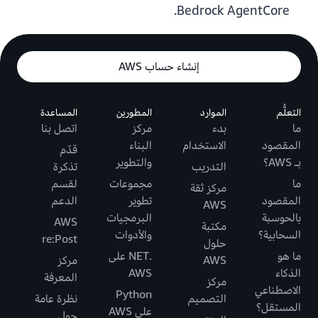
Bedrock AgentCore.
إنشاء حساب AWS
التعلُّم
الموارد
المطورين
المساعدة
ما
بدء
مركز
اتصل بنا
المقصود
الاستخدام
البناء
قدّم
بـ AWS؟
والتطوير
التدريب
تذكرة
ما
مجموعات
لقسم
مركز ثقة
المقصود
تطوير
الدعم
AWS
بالحوسبة
البرمجيات
AWS
مكتبة
السحابية؟
والأدوات
re:Post
حلول
ما هو
.NET على
AWS
مركز
الذكاء
AWS
المعرفة
مركز
الاصطناعي
Python
التصميم
نظرة عامة
المستقل؟
على AWS
حول