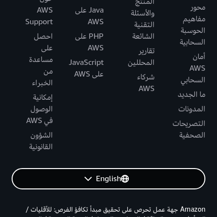
المنتج
محور
Java على
AWS
والأسئلة
مفاهيم
Support
AWS
التقنية
الحوسبة
الشائعة
PHP على
احصل
السحابية
AWS
على
تقارير
أمان
مساعدة
المحللين
JavaScript
AWS
من
على AWS
شركاء
السحابي
الخبراء
AWS
ما الجديد
إمكانية
المدونات
الوصول
في AWS
التصريحات
الصحفية
الشؤون
القانونية
English
Amazon جهة عمل تحرص على تحقيق مبدأ تكافؤ الفرص: للأقليات /