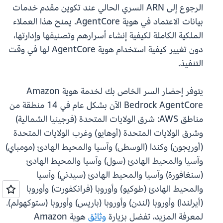
الرجوع إلى ARN السري الحالي عند تكوين مقدم خدمات
بيانات الاعتماد في هوية AgentCore. يمنح هذا العملاء
الملكية الكاملة لكيفية إنشاء أسرارهم وتصنيفها وإدارتها،
دون تغيير كيفية استخدام هوية AgentCore لها في وقت
التنفيذ.
يتوفر إحضار السر الخاص بك لخدمة هوية Amazon
Bedrock AgentCore الآن بشكل عام في 14 منطقة من
مناطق AWS: شرق الولايات المتحدة (فرجينيا الشمالية)
وشرق الولايات المتحدة (أوهايو) وغرب الولايات المتحدة
(أوريجون) وكندا (الوسطى) وآسيا والمحيط الهادئ (مومباي)
وآسيا والمحيط الهادئ (سول) وآسيا والمحيط الهادئ
(سنغافورة) وآسيا والمحيط الهادئ (سيدني) وآسيا
والمحيط الهادئ (طوكيو) وأوروبا (فرانكفورت) وأوروبا
(أيرلندا) وأوروبا (لندن) وأوروبا (باريس) وأوروبا (ستوكهولم).
لمعرفة المزيد، تفضل بزيارة
وثائق
هوية Amazon