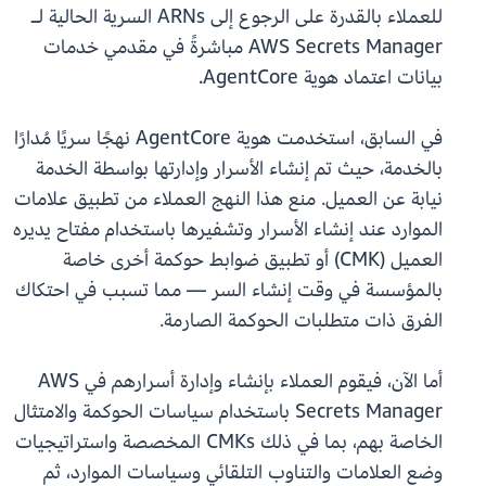
للعملاء بالقدرة على الرجوع إلى ARNs السرية الحالية لـ
AWS Secrets Manager مباشرةً في مقدمي خدمات
بيانات اعتماد هوية AgentCore.
في السابق، استخدمت هوية AgentCore نهجًا سريًا مُدارًا
بالخدمة، حيث تم إنشاء الأسرار وإدارتها بواسطة الخدمة
نيابة عن العميل. منع هذا النهج العملاء من تطبيق علامات
الموارد عند إنشاء الأسرار وتشفيرها باستخدام مفتاح يديره
العميل (CMK) أو تطبيق ضوابط حوكمة أخرى خاصة
بالمؤسسة في وقت إنشاء السر — مما تسبب في احتكاك
الفرق ذات متطلبات الحوكمة الصارمة.
أما الآن، فيقوم العملاء بإنشاء وإدارة أسرارهم في AWS
Secrets Manager باستخدام سياسات الحوكمة والامتثال
الخاصة بهم، بما في ذلك CMKs المخصصة واستراتيجيات
وضع العلامات والتناوب التلقائي وسياسات الموارد، ثم