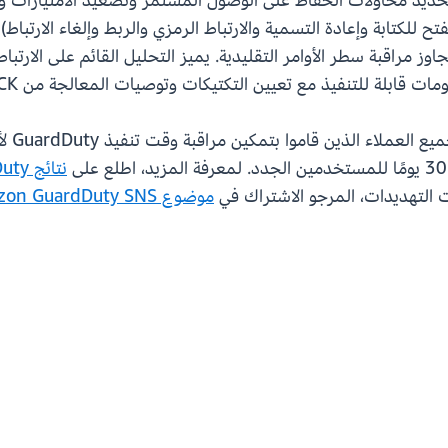
SensitiveFileModified — على تحديد محاولات الحفاظ على الوصول المستمر وتصعيد
لكتابة وإعادة التسمية والارتباط الرمزي والربط وإلغاء الارتباط
مراقبة سطر الأوامر التقليدية. يميز التحليل القائم على الارتبا
ابلة للتنفيذ مع تعيين التكتيكات وتوصيات المعالجة من MITRE ATT&CK®.
نتائج Amazon GuardDuty
موضوع Amazon GuardDuty SNS