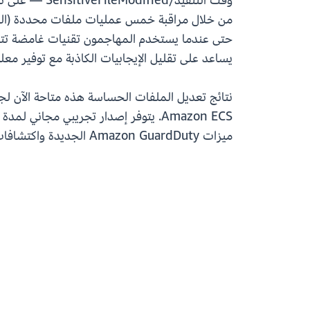
وقت التنفيذ/
من خلال مراقبة خمس عمليات ملفات محددة (الفتح ل
حتى عندما يستخدم المهاجمون تقنيات غامضة تتجاوز 
يساعد على تقليل الإيجابيات الكاذبة مع توفير معلومات ق
Amazon ECS. يتوفر إصدار تجريبي مجاني لمدة 30 يومًا للمستخدمين الجدد. لمعرفة المزيد، اطلع على
ميزات Amazon GuardDuty الجديدة واكتشافات التهديدات، المرجو الاشتراك في