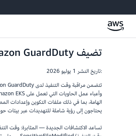
تضيف Amazon GuardDuty اكتشافات تهديدات تعديل الملفات الحساسة
:تاريخ النشر
1 يوليو 2026
يحتاجون إلى رؤية شاملة للتهديدات عبر بيئات حوسبة AWS الخاصة