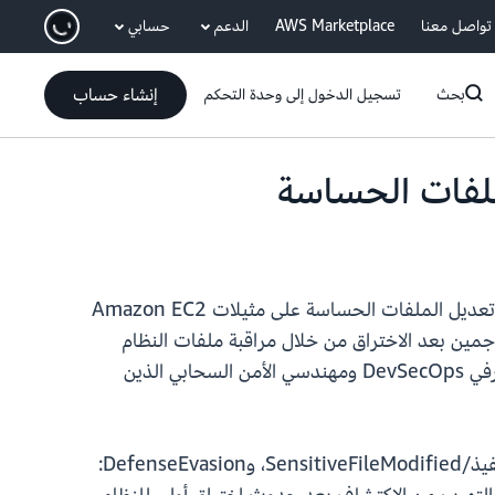
انتقل إلى المحتوى الرئيسي
تواصل معنا
AWS Marketplace
الدعم
حسابي
إنشاء حساب
بحث
تسجيل الدخول إلى وحدة التحكم
تتضمن مراقبة وقت التنفيذ لدى Amazon GuardDuty الآن ثلاثة اكتشافات جديدة للتهديدات تنبه فرق الأمان عند تعديل الملفات الحساسة على مثيلات Amazon EC2
 النتائج على تحديد أنشطة المهاجمين بعد الاختراق من خلال مراقبة ملفات النظام
الهامة، بما في ذلك ملفات التكوين وإعدادات المصادقة وسجلات النظام. تم تصميم هذه الإمكانية لفرق الأمان ومحترفي DevSecOps ومهندسي الأمن السحابي الذين
تساعد الاكتشافات الجديدة — المثابرة: وقت التنفيذ/SensitiveFileModified، وPrivilegeEscalation: وقت التنفيذ/SensitiveFileModified، وDefenseEvasion: