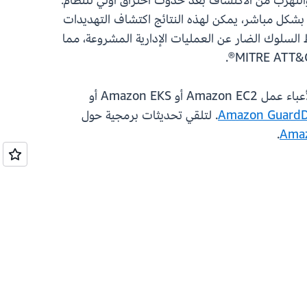
 الامتيازات والتهرب من الاكتشاف بعد حدوث اختراق أولي للنظام.
) بشكل مباشر، يمكن لهذه النتائج اكتشاف التهديدات
ط السلوك الضار عن العمليات الإدارية المشروعة، مما
نتائج تعديل الملفات الحساسة هذه متاحة الآن لجميع العملاء الذين قاموا بتمكين مراقبة وقت تنفيذ GuardDuty لأعباء عمل Amazon EC2 أو Amazon EKS أو
. لتلقي تحديثات برمجية حول
.