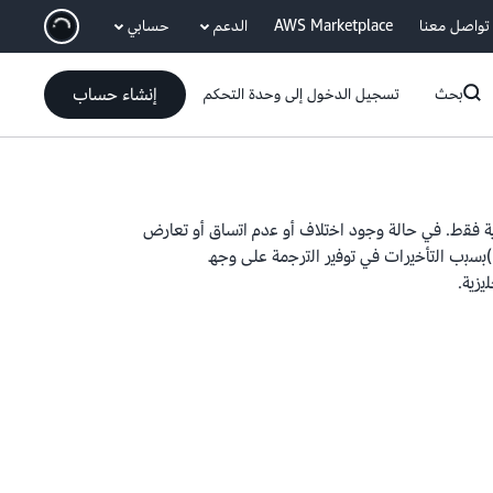
انتقل إلى المحتوى الرئيسي
تواصل معنا
AWS Marketplace
الدعم
حسابي
إنشاء حساب
بحث
تسجيل الدخول إلى وحدة التحكم
ﯾﺔ ﻓﻘط. ﻓﻲ ﺣﺎﻟﺔ وﺟود اﺧﺗﻼف أو ﻋدم اﺗﺳﺎق أو ﺗﻌﺎرض
 )ﺑﺳﺑب اﻟﺗﺄﺧﯾرات ﻓﻲ ﺗوﻓﯾر اﻟﺗرﺟﻣﺔ ﻋﻠﻰ وﺟﮫ
زﯾﺔ.