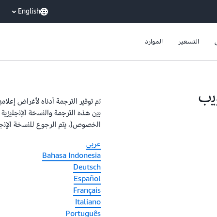
English
التسعير
الموارد
ﯾب
ﺗم ﺗوﻓﯾر اﻟﺗرﺟﻣﺔ أدﻧﺎه ﻷﻏراض إﻋﻼﻣ
ﺑﯾن ھذه اﻟﺗرﺟﻣﺔ واﻟﻧﺳﺧﺔ اﻹﻧﺟﻠﯾزﯾﺔ
اﻟﺧﺻوص(، ﯾﺗم اﻟرﺟوع ﻟﻠﻧﺳﺧﺔ اﻹﻧﺟﻠﯾ
عربي
Bahasa Indonesia
Deutsch
Español
Français
Italiano
Português