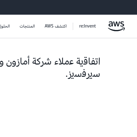
re:Invent
اكتشف AWS
المنتجات
الحلول
اﺗﻔﺎﻗﯾﺔ ﻋﻣﻼء ﺷرﻛﺔ أﻣﺎزون و
ﺳﯾرﻓﺳﯾز.