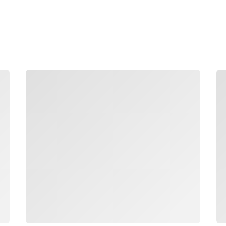
جار التحميل
جار 