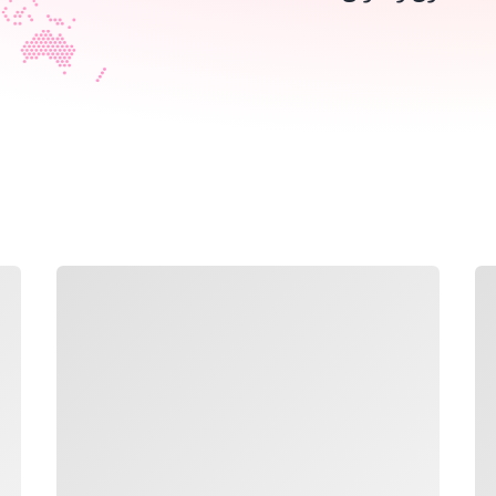
جار التحميل
جار 