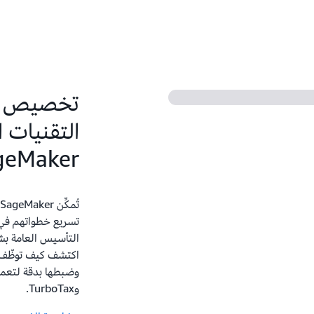
تخصيص نم
التقنيات 
geMaker
تسريع خطواتهم في ا
التأسيس العامة بش
وTurboTax.