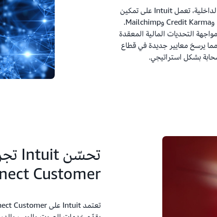
بدمج التقنيات الرائدة التي تقدمها AWS مع ابتكاراتها الداخلية، تعمل Intuit على تمكين
علامات تجارية عالمية تشمل TurboTax وQuickBooks وCredit Karma وMailchimp.
 الكامل نحو السحابة يمكّن شركة Intuit من مواجهة التحديات المالية المعقدة
ما يرسخ معايير جديدة في قطاع
لسحابة بشكل استراتيجي.
تحسّن 
nect Customer