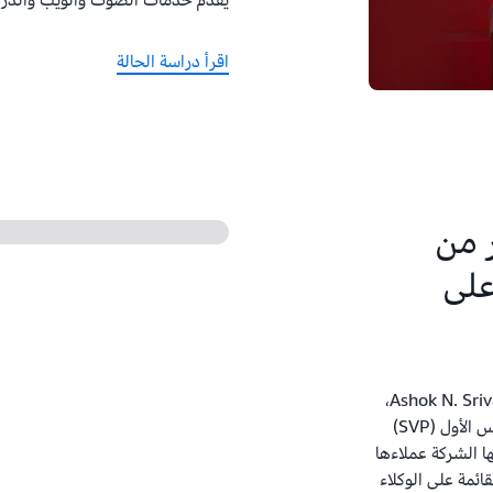
يقدّم خدمات الصوت والويب والدردش
اقرأ دراسة الحالة
دهار من
على
خلال مؤتمر AWS Summit في نيويورك، يوضح Ashok N. Srivastava،
الحاصل على درجة الدكتوراه ويشغل منصب نائب الرئيس الأول (SVP)
 التي تمكّن بها الشركة عملاءها
ائمة على الوكلاء