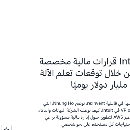
تطلق Intuit قرارات مالية مخصصة
ن خلال توقعات تعلم الآلة
خلال الجلسة الرئيسية في فاعلية re:Invent، توضح Nhung Ho، التي
تشغل منصب VP of AI في Intuit، كيف توظف الشركة البيانات والذكاء
الاصطناعي المُولِّد عبر AWS لتطوير حلول إدارة مالية مسؤولة تراعي
احتياجات كل مستخدم على نحو شخصي.