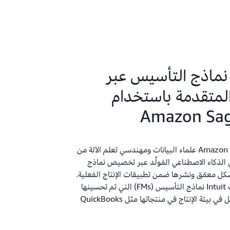
اذج التأسيس عبر
المتقدمة باستخدام
Amazon Sa
تُمكِّن Amazon SageMaker علماء البيانات ومهندسي تعلم الآلة من
لذكاء الاصطناعي المُولِّد عبر تخصيص نماذج
كل معمّق ونشرها ضمن تطبيقات الإنتاج الفعلية.
اكتشف كيف توظّف Intuit نماذج التأسيس (FMs) التي تم تحسينها
وضبطها بدقة لتعمل في بيئة الإنتاج في منتجاتها مثل QuickBooks