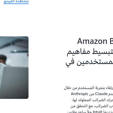
مشاهدة الفيديو
لى Amazon Bedrock
Cla من Anthropic لتبسيط مفاهيم
المستخدمين في
ئب لعام 2024، عملت Intuit على الارتقاء بتجربة المستخدم من خلال
الذكاء الاصطناعي المُولِّد، مستخدمةً نموذج اللغة المتقدم Claude من Anthropic
Am، والمبني على محرك الضرائب المملوك لها،
ب الضرائب، مع التحقق من
صحتها في الوقت الفعلي. تعرّف على الطريقة التي ابتكرت بها Intuit حلاً ساعد ملايين