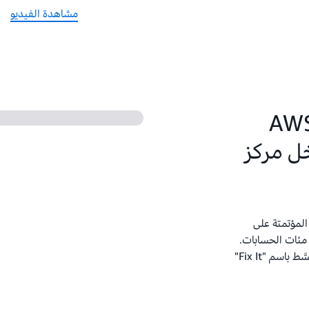
مشاهدة الفيديو
د Intuit على حل من AWS
خل مركز
الأمنية المؤتمتة على
ر مئات الحسابات.
طبّقت Intuit هذا الحل المُقدَّم من AWS لتطوير زر مُبسَّط باسم "Fix It"