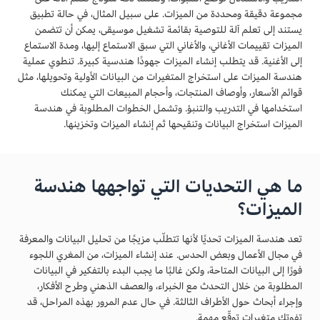
مجموعة دقيقة ومحددة من الميزات. على سبيل المثال، في حالة تطبيق
يستند إلى تعلم آلة للتوصية بقائمة تشغيل موسيقى، يمكن أن تتضمن
الميزات تقييمات الأغاني، والأغاني التي سبق الاستماع إليها، ومدة الاستماع
إلى الأغنية. قد يتطلب إنشاء الميزات جهودًا هندسية كبيرة. تنطوي عملية
هندسة الميزات على استخراج المتغيرات من البيانات الأولية وتحويلها، مثل
قوائم الأسعار، وأوصاف المنتجات، وأحجام المبيعات التي يمكنك
استخدامها في التدريب والتنبؤ. وتشمل الخطوات المطلوبة في هندسة
الميزات استخراج البيانات وتنقيحها ثم إنشاء الميزات وتخزينها.
ما هي التحديات التي تواجهها هندسة
الميزات؟
تعد هندسة الميزات تحديًا لأنها تتطلّب مزيجًا من تحليل البيانات والمعرفة
في مجال الأعمال وبعض الحدس. عند إنشاء الميزات، من المغري اللجوء
فورًا إلى البيانات المتاحة، ولكن غالبًا ما يجب البدء بالتفكير في البيانات
المطلوبة من خلال التحدث مع الخبراء، والعصف الذهني وطرح الأفكار،
وإجراء أبحاث حول الأطراف الثالثة. في حال عدم المرور بهذه المراحل، قد
تفوتك متغيرات توقّع مهمة.