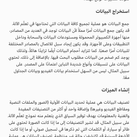
استخراج البيانات
جمع البيانات هو عملية تجميع كافة البيانات التي تحتاجها في تعلّم الآلة.
قد يكون جمع البيانات أمرًا مملاً لأن البيانات توجد في العديد من المصادر،
منها أجهزة الكمبيوتر المحمولة ومستودعات البيانات والسحابة وداخل
التطبيقات وعلى الأجهزة. وقد يكون إيجاد سبل للاتصال بالمصادر المختلفة
للبيانات أمرًا صعبًا. كما تتزايد أحجام البيانات أيضًا تزايدًا هائلاً، ولذلك
يوجد كم ضخم من البيانات مطلوب البحث فيها. بالإضافة إلى ذلك، تحتوي
البيانات على تنسيقات وأنواع شديدة التباين اعتمادًا على المصدر. على
سبيل المثال، ليس من السهل استخدام بيانات الفيديو وبيانات الجداول
معًا.
إنشاء الميزات
تصنيف البيانات هي عملية تحديد البيانات الأولية (الصور والملفات النصية
ومقاطع الفيديو وغيرها) وإضافة واحد أو أكثر من التصنيفات المفيدة
والغنية بالمعلومات بهدف توفير السياق الذي يتعلم منه نموذج تعلّم الآلة.
على سبيل المثال، قد تشير التصنيفات إلى ما إذا كانت الصورة تحتوي على
طائر أو سيارة، أو الكلمات التي تم ذكرها في تسجيل صوتي، أو ما إذا كانت
الأشعة السينية قد اكتشفت حالة غير منتظمة. تصنيف البيانات هي عملية