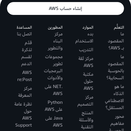
إنشاء حساب AWS
التعلُّم
الموارد
المطورين
المساعدة
ما
بدء
مركز
اتصل بنا
المقصود
الاستخدام
البناء
قدّم
بـ AWS؟
والتطوير
التدريب
تذكرة
ما
مجموعات
لقسم
مركز ثقة
المقصود
تطوير
الدعم
AWS
بالحوسبة
البرمجيات
AWS
مكتبة
السحابية؟
والأدوات
re:Post
حلول
ما هو
.NET على
AWS
مركز
الذكاء
AWS
المعرفة
مركز
الاصطناعي
Python
التصميم
نظرة عامة
المستقل؟
على AWS
حول
المنتج
محور
Java على
AWS
والأسئلة
مفاهيم
Support
AWS
التقنية
الحوسبة