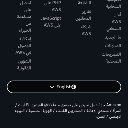
الشائعة
PHP على
احصل
السحابية
AWS
على
تقارير
أمان
مساعدة
المحللين
JavaScript
AWS
من
على AWS
شركاء
السحابي
الخبراء
AWS
ما الجديد
إمكانية
المدونات
الوصول
في AWS
التصريحات
الصحفية
الشؤون
القانونية
English
Amazon جهة عمل تحرص على تحقيق مبدأ تكافؤ الفرص: للأقليات /
المرأة / متحدي الإعاقة / المحاربين القدماء / الهوية الجنسية / التوجه
الجنسي / السن.