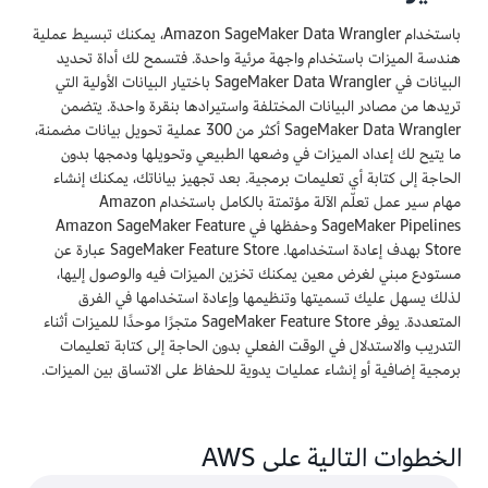
باستخدام Amazon SageMaker Data Wrangler، يمكنك تبسيط عملية
هندسة الميزات باستخدام واجهة مرئية واحدة. فتسمح لك أداة تحديد
البيانات في SageMaker Data Wrangler باختيار البيانات الأولية التي
تريدها من مصادر البيانات المختلفة واستيرادها بنقرة واحدة. يتضمن
SageMaker Data Wrangler أكثر من 300 عملية تحويل بيانات مضمنة،
ما يتيح لك إعداد الميزات في وضعها الطبيعي وتحويلها ودمجها بدون
الحاجة إلى كتابة أي تعليمات برمجية. بعد تجهيز بياناتك، يمكنك إنشاء
مهام سير عمل تعلّم الآلة مؤتمتة بالكامل باستخدام Amazon
SageMaker Pipelines وحفظها في Amazon SageMaker Feature
Store بهدف إعادة استخدامها. SageMaker Feature Store عبارة عن
مستودع مبني لغرض معين يمكنك تخزين الميزات فيه والوصول إليها،
لذلك يسهل عليك تسميتها وتنظيمها وإعادة استخدامها في الفرق
المتعددة. يوفر SageMaker Feature Store متجرًا موحدًا للميزات أثناء
التدريب والاستدلال في الوقت الفعلي بدون الحاجة إلى كتابة تعليمات
برمجية إضافية أو إنشاء عمليات يدوية للحفاظ على الاتساق بين الميزات.
الخطوات التالية على AWS