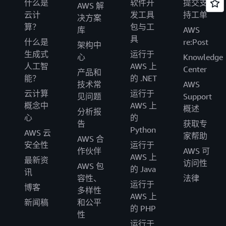
什么是
软件开
提交支
AWS 解
云计
发工具
持工单
决方案
算？
包与工
库
AWS
具
什么是
re:Post
架构中
生成式
运行于
心
Knowledge
人工智
AWS 上
Center
产品和
能？
的 .NET
技术常
AWS
云计算
运行于
见问题
Support
概念中
AWS 上
概述
分析报
心
的
告
获取专
Python
AWS 云
家帮助
AWS 合
安全性
运行于
作伙伴
AWS 可
AWS 上
最新资
访问性
AWS 包
的 Java
讯
容性、
法律
运行于
博客
多样性
AWS 上
新闻稿
和公平
的 PHP
性
运行于