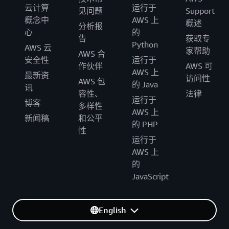
云计算
运行于
见问题
Support
概念中
AWS 上
概述
分析报
心
的
告
获取专
Python
AWS 云
家帮助
AWS 合
安全性
运行于
作伙伴
AWS 可
AWS 上
最新资
访问性
AWS 包
的 Java
讯
容性、
法律
运行于
博客
多样性
AWS 上
新闻稿
和公平
的 PHP
性
运行于
AWS 上
的
JavaScript
English