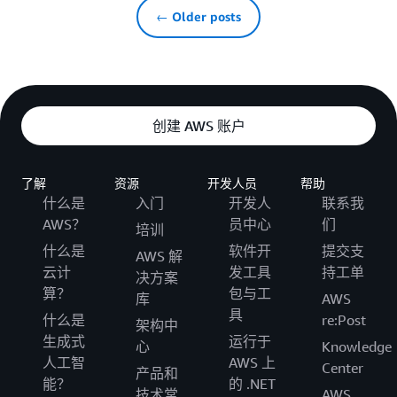
← Older posts
创建 AWS 账户
了解
资源
开发人员
帮助
什么是
入门
开发人
联系我
AWS？
员中心
们
培训
什么是
软件开
提交支
AWS 解
云计
发工具
持工单
决方案
算？
包与工
库
AWS
具
什么是
re:Post
架构中
生成式
运行于
心
Knowledge
人工智
AWS 上
Center
产品和
能？
的 .NET
技术常
AWS