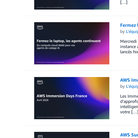
[…]
Fermez l
by
L'équ
Mercredi 
instance
lancés hi
AWS Imm
by
L'équ
Les Immer
d’approf
intellige
votre […
AWS Sum