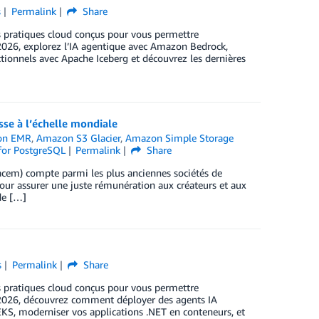
s
Permalink
Share
 pratiques cloud conçus pour vous permettre
2026, explorez l’IA agentique avec Amazon Bedrock,
tionnels avec Apache Iceberg et découvrez les dernières
sse à l’échelle mondiale
on EMR
,
Amazon S3 Glacier
,
Amazon Simple Storage
for PostgreSQL
Permalink
Share
acem) compte parmi les plus anciennes sociétés de
 pour assurer une juste rémunération aux créateurs et aux
de […]
s
Permalink
Share
 pratiques cloud conçus pour vous permettre
2026, découvrez comment déployer des agents IA
KS, moderniser vos applications .NET en conteneurs, et