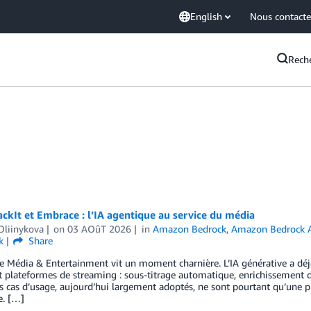
English
Nous contacte
Rech
ckIt et Embrace : l’IA agentique au service du média
Oliinykova
on
03 AOûT 2026
in
Amazon Bedrock
,
Amazon Bedrock 
k
Share
ie Média & Entertainment vit un moment charnière. L’IA générative a déj
t plateformes de streaming : sous-titrage automatique, enrichissement d
s cas d’usage, aujourd’hui largement adoptés, ne sont pourtant qu’une pr
e. […]