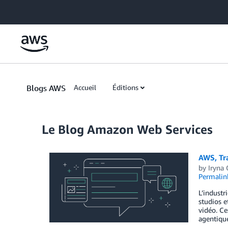
Skip to Main Content
Blogs AWS
Accueil
Éditions
Le Blog Amazon Web Services
AWS, Tra
by
Iryna 
Permalin
L’industr
studios e
vidéo. Ce
agentiqu