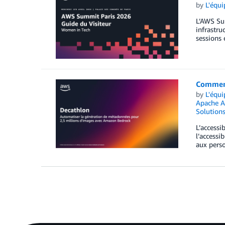
by
L'équ
L’AWS Sum
infrastru
sessions 
Comment
by
L'équ
Apache 
Solution
L’accessi
l’accessi
aux perso