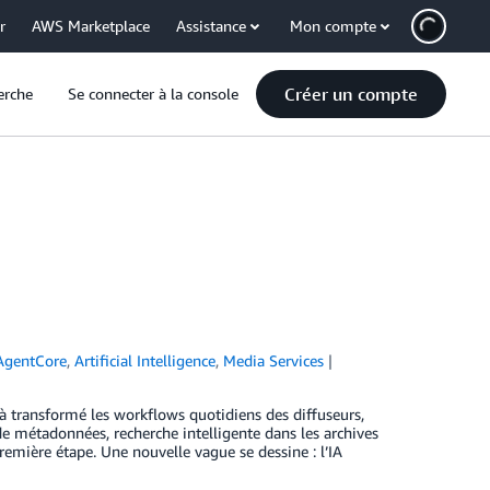
r
AWS Marketplace
Assistance
Mon compte
Créer un compte
erche
Se connecter à la console
AgentCore
,
Artificial Intelligence
,
Media Services
à transformé les workflows quotidiens des diffuseurs,
e métadonnées, recherche intelligente dans les archives
emière étape. Une nouvelle vague se dessine : l’IA