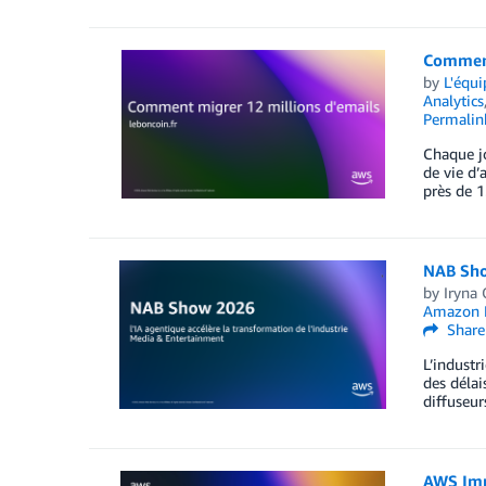
Comment 
by
L'équ
Analytics
Permalin
Chaque jo
de vie d’
près de 1
NAB Show
by
Iryna 
Amazon B
Share
L’industr
des délai
diffuseur
AWS Imm