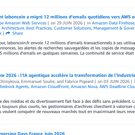
leboncoin a migré 12 millions d’emails quotidiens vers AWS en 
ipe Amazon Web Services
on
29 JUIN 2026
in
Amazon Data Firehose
,
Architecture
,
Best Practices
,
Customer Solutions
,
Management & Gover
k
Share
ur, leboncoin.fr envoie 12 millions d’emails transactionnels à ses utilisa
annonces, les alertes de recherches sauvegardées et les copies de message
5 millions d’emails en quelques semaines. La continuité de service éta
 2026 : l’IA agentique accélère la transformation de l’industr
Oliinykova
,
Emmanuel Soulie
, and
Fabrice Pigeard
on
03 JUIN 2026
edrock Agents
,
Amazon CloudFront
,
Amazon Nova
,
AWS Deadline Clo
ie des médias et du divertissement fait face à des défis sans précédent.
s toujours plus courts, les gestionnaires d’archives cherchent à valoriser
s veulent conquérir de nouveaux marchés tout en maximisant leurs revenu
ersion Days France Juin 2026