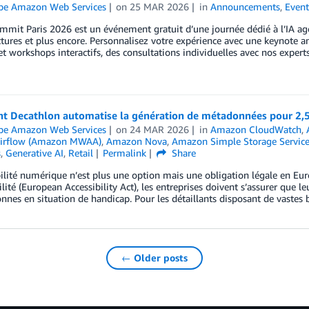
ipe Amazon Web Services
on
25 MAR 2026
in
Announcements
,
Event
mit Paris 2026 est un événement gratuit d’une journée dédié à l’IA agen
ctures et plus encore. Personnalisez votre expérience avec une keynote 
et workshops interactifs, des consultations individuelles avec nos exper
 Decathlon automatise la génération de métadonnées pour 2,5
ipe Amazon Web Services
on
24 MAR 2026
in
Amazon CloudWatch
,
Airflow (Amazon MWAA)
,
Amazon Nova
,
Amazon Simple Storage Service
s
,
Generative AI
,
Retail
Permalink
Share
bilité numérique n’est plus une option mais une obligation légale en Eur
bilité (European Accessibility Act), les entreprises doivent s’assurer que 
nnes en situation de handicap. Pour les détaillants disposant de vastes 
← Older posts