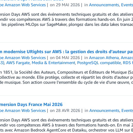
ipe Amazon Web Services
on
29 MAI 2026
in
Announcements
,
Event
sion Days AWS sont des événements techniques gratuits et des ateliers
ondir vos compétences AWS à travers des formations hands-on. En juin 
 les pipelines MLOps sur SageMaker, plongez dans les data lakes transac
 modernise URights sur AWS : la gestion des droits d’auteur pa
ipe Amazon Web Services
on
04 MAI 2026
in
Amazon Athena
,
Amaz
S3)
,
AWS Fargate
,
Media & Entertainment
,
PostgreSQL compatible
,
RDS 
 1851, la Société des Auteurs, Compositeurs et Éditeurs de Musique (S
ollective au monde. Elle protège, collecte et répartit les droits d’auteur
de musique. Son action couvre l’ensemble du cycle de vie d’une œuvre, 
ersion Days France Mai 2026
ipe Amazon Web Services
on
28 AVR 2026
in
Announcements
,
Event
sion Days AWS sont des événements techniques gratuits et des ateliers
ondir vos compétences AWS à travers des formations hands-on. En mai 
nts avec Amazon Bedrock AgentCore et Dataiku, orchestrer vos LLM sur E