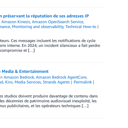
préservant la réputation de ses adresses IP
,
Amazon Kinesis
,
Amazon OpenSearch Service
,
nance
,
Monitoring and observability
,
Technical How-to
teurs. Ces messages incluent les notifications de cycle
rie interne. En 2024, un incident silencieux a fait perdre
it compromise et […]
ie Media & Entertainment
in
Amazon Bedrock
,
Amazon Bedrock AgentCore
,
ud
,
Kiro
,
Media Services
,
Strands Agents
Permalink
 Les studios doivent produire davantage de contenu dans
 des décennies de patrimoine audiovisuel inexploité, les
s publicitaires, et les opérateurs techniques […]