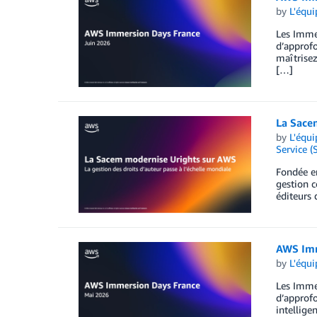
by
L'équ
Les Immer
d’approf
maîtrisez
[…]
La Sacem
by
L'équ
Service (
Fondée en
gestion c
éditeurs 
AWS Imm
by
L'équ
Les Immer
d’approf
intellige