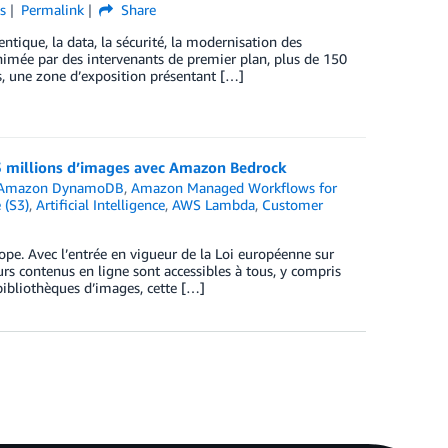
s
Permalink
Share
tique, la data, la sécurité, la modernisation des
animée par des intervenants de premier plan, plus de 150
ts, une zone d’exposition présentant […]
 millions d’images avec Amazon Bedrock
Amazon DynamoDB
,
Amazon Managed Workflows for
 (S3)
,
Artificial Intelligence
,
AWS Lambda
,
Customer
ope. Avec l’entrée en vigueur de la Loi européenne sur
leurs contenus en ligne sont accessibles à tous, y compris
bibliothèques d’images, cette […]