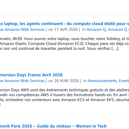
e laptop, les agents continuent : du compute cloud dédié pour 
ipe Amazon Web Services
on
17 AVR 2026
in
Amazon Q
,
Amazon Q 
matin, 8h30. Vous ouvrez votre laptop, vous touchez votre Yubikey, et tr
 Amazon Elastic Compute Cloud (Amazon EC2). Chaque pane est déjà con
er soir ont continué de travailler pendant la nuit. Vous vérifiez […]
ersion Days France Avril 2026
ipe Amazon Web Services
on
28 MAR 2026
in
Announcements
,
Event
sion Days AWS sont des événements techniques gratuits et des ateliers
ondir vos compétences AWS à travers des formations hands-on. En avril
nts, orchestrer vos conteneurs avec Amazon ECS et Amazon EKS, sécuris
]
mit Paris 2026 – Guide du visiteur – Women in Tech