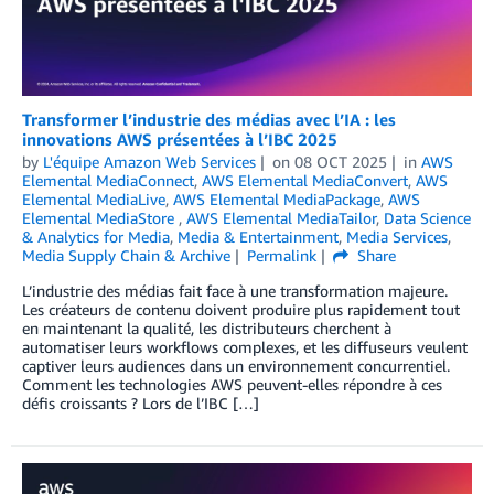
Transformer l’industrie des médias avec l’IA : les
innovations AWS présentées à l’IBC 2025
by
L'équipe Amazon Web Services
on
08 OCT 2025
in
AWS
Elemental MediaConnect
,
AWS Elemental MediaConvert
,
AWS
Elemental MediaLive
,
AWS Elemental MediaPackage
,
AWS
Elemental MediaStore
,
AWS Elemental MediaTailor
,
Data Science
& Analytics for Media
,
Media & Entertainment
,
Media Services
,
Media Supply Chain & Archive
Permalink
Share
L’industrie des médias fait face à une transformation majeure.
Les créateurs de contenu doivent produire plus rapidement tout
en maintenant la qualité, les distributeurs cherchent à
automatiser leurs workflows complexes, et les diffuseurs veulent
captiver leurs audiences dans un environnement concurrentiel.
Comment les technologies AWS peuvent-elles répondre à ces
défis croissants ? Lors de l’IBC […]