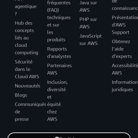
de
fréquentes
Java sur
agentique
connaissanc
(FAQ)
AWS
?
techniques
Présentatio
PHP sur
Hub des
et sur
d’AWS
AWS
concepts
les
Support
JavaScript
liés au
produits
Obtenez
sur AWS
cloud
Rapports
l’aide
computing
d'analystes
d’experts
Sécurité
Partenaires
Accessibilit
dans le
AWS
AWS
Cloud AWS
Inclusion,
Information
Nouveautés
diversité
juridiques
Blogs
et
Communiqués
équité
de
chez
presse
AWS