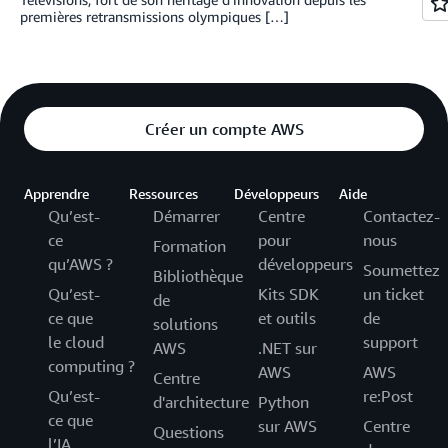
premières retransmissions olympiques […]
Créer un compte AWS
Apprendre
Ressources
Développeurs
Aide
Qu’est-
Démarrer
Centre
Contactez-
ce
pour
nous
Formation
qu’AWS ?
développeurs
Soumettez
Bibliothèque
Qu’est-
Kits SDK
un ticket
de
ce que
et outils
de
solutions
le cloud
support
AWS
.NET sur
computing ?
AWS
AWS
Centre
Qu’est-
re:Post
d'architecture
Python
ce que
sur AWS
Centre
Questions
l’IA