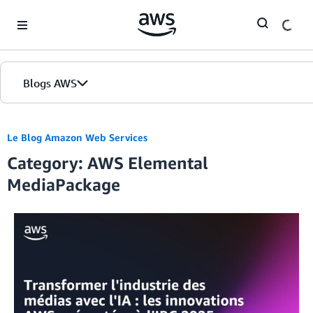
Skip to Main Content
Blogs AWS
Accueil
Le Blog Amazon Web Services
Category: AWS Elemental
Éditions
MediaPackage