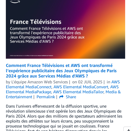
Comment France Télévisions et AWS ont transformé
l’expérience publicitaire des Jeux Olympiques de Paris
2024 grâce aux Services Médias d’AWS ?
by
L'équipe Amazon Web Services
on
02 JUIL 2025
in
AWS
Elemental MediaConnect
,
AWS Elemental MediaConvert
,
AWS
Elemental MediaPackage
,
AWS Elemental MediaTailor
,
Media &
Entertainment
Permalink
Share
Dans l’univers effervescent de la diffusion sportive, une
révolution silencieuse s’est opérée lors des Jeux Olympiques de
Paris 2024. Alors que des millions de spectateurs admiraient les
exploits des athlètes sur leurs écrans, peu soupçonnaient la
prouesse technologique qui se jouait en coulisses. France
Télévisions, fort de son héritage d’innovation depuis les