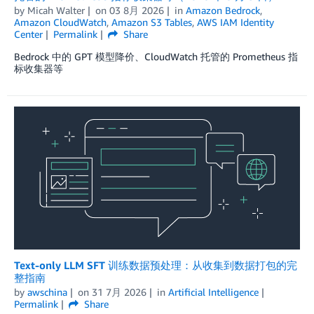
by
Micah Walter
on
03 8月 2026
in
Amazon Bedrock
,
Amazon CloudWatch
,
Amazon S3 Tables
,
AWS IAM Identity
Center
Permalink
Share
Bedrock 中的 GPT 模型降价、CloudWatch 托管的 Prometheus 指
标收集器等
Text-only LLM SFT 训练数据预处理：从收集到数据打包的完
整指南
by
awschina
on
31 7月 2026
in
Artificial Intelligence
Permalink
Share