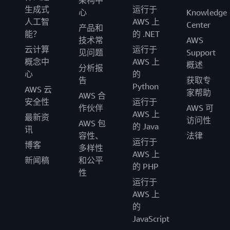
架构中
生成式
运行于
心
Knowledge
人工智
AWS 上
Center
产品和
能？
的 .NET
技术常
AWS
云计算
运行于
见问题
Support
概念中
AWS 上
概述
分析报
心
的
告
获取专
Python
AWS 云
家帮助
AWS 合
安全性
运行于
作伙伴
AWS 可
AWS 上
最新资
访问性
AWS 包
的 Java
讯
容性、
法律
运行于
博客
多样性
AWS 上
新闻稿
和公平
的 PHP
性
运行于
AWS 上
的
JavaScript