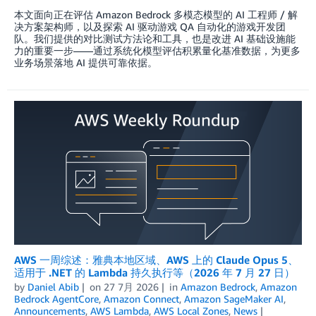
本文面向正在评估 Amazon Bedrock 多模态模型的 AI 工程师 / 解
决方案架构师，以及探索 AI 驱动游戏 QA 自动化的游戏开发团
队。我们提供的对比测试方法论和工具，也是改进 AI 基础设施能
力的重要一步——通过系统化模型评估积累量化基准数据，为更多
业务场景落地 AI 提供可靠依据。
AWS 一周综述：雅典本地区域、AWS 上的 Claude Opus 5、
适用于 .NET 的 Lambda 持久执行等（2026 年 7 月 27 日）
by
Daniel Abib
on
27 7月 2026
in
Amazon Bedrock
,
Amazon
Bedrock AgentCore
,
Amazon Connect
,
Amazon SageMaker AI
,
Announcements
,
AWS Lambda
,
AWS Local Zones
,
News