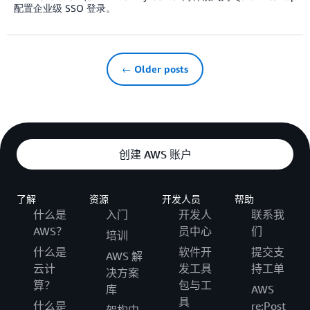
配置企业级 SSO 登录。
← Older posts
创建 AWS 账户
了解
资源
开发人员
帮助
什么是
入门
开发人
联系我
AWS？
员中心
们
培训
什么是
软件开
提交支
AWS 解
云计
发工具
持工单
决方案
算？
包与工
库
AWS
具
什么是
re:Post