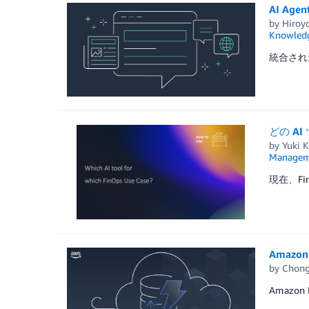
AI Age
by
Hiroy
Knowledg
統合され
どの A
by
Yuki 
Managem
現在、F
Amaz
by
Chong
Amaz