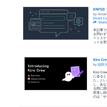
KNFS
by
Hiroki
Direct Co
Share
本記事では
を問わず
ートスケ
ットを実
Kiro C
by
稲田
Kiro
に送ると
た」とい
し、あな
る間に調
前進し続
のは「や