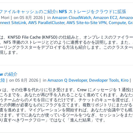
D ファイルキャッシュのご紹介: NFS ストレージをクラウドに拡張
 Mori
on
05 8月 2026
in
Amazon CloudWatch
,
Amazon EC2
,
Amazo
nnect SiteLink
,
AWS ParallelCluster
,
AWS Site-to-Site VPN
,
Compute
,
Gr
、KNFSD File Cache (KNFSD) の仕組みと、オンプレミスのファイラ
、NFS 準拠のストレージとどのように連携するかを説明します。また、単一
ーリングクラスターをデプロイする方法も紹介します。このクラスターは、1
現します。
rew の紹介
大陸
on
05 8月 2026
in
Amazon Q Developer
,
Developer Tools
,
Kiro
 Crew は、その仕事を代わりに引き受けます。Crew にメッセージを 
ころまでを、あなたが再び手を入れることなく進めてくれます。あなた
うチームからのメモを目にするだけです。チケットのキューを渡せば、Kir
たの判断が必要なものにフラグを立てます。複数リポジトリにまたがる
査を進めます。マイグレーションを開始すれば、あなたが会議中でも眠
けます。すでにあなたが使っているツールをつなぎ、セッションをまた
り直すべきワークフロー」ではなく「進んだ結果」です。