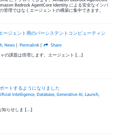
edrock AgentCore Identity による安全なインバ
の管理ではなくエージェントの構築に集中できます。
境の AI エージェント用のパーシステントコンピューティン
h
,
News
Permalink
Share
ャの課題は倍増します。エージェント […]
をサポートするようになりました
ificial Intelligence
,
Database
,
Generative AI
,
Launch
,
てお知らせしま […]