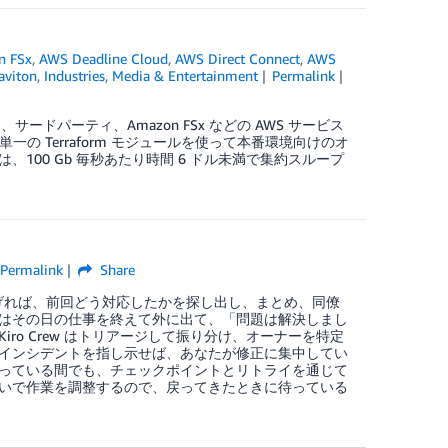
n FSx
,
AWS Deadline Cloud
,
AWS Direct Connect
,
AWS
aviton
,
Industries
,
Media & Entertainment
Permalink
ー、サードパーティ、Amazon FSx などの AWS サービス
の Terraform モジュールを使って本番環境向けのオ
00 Gb 毎秒あたり時間 6 ドル未満で集約スループ
Permalink
Share
1 通投げれば、前回どう対応したかを探し出し、まとめ、同僚
はその日の仕事を終えて外に出て、「問題は解決しまし
o Crew はトリアージして振り分け、オーナーを特定
インシデントを指し示せば、あなたが修正に集中してい
っている間でも、チェックポイントとリトライを通じて
いで作業を調整するので、戻ってきたときに待っている