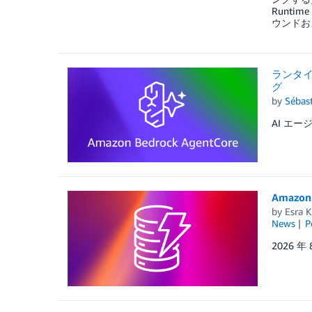
Runti
ウンドお
ランタイ
グ
by
Sébas
AI エ
Amaz
by
Esra K
News
P
2026 