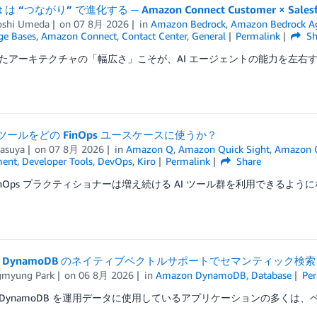
nt は “つながり” で進化する ─ Amazon Connect Customer × Sales
oshi Umeda
on
07 8月 2026
in
Amazon Bedrock
,
Amazon Bedrock A
e Bases
,
Amazon Connect
,
Contact Center
,
General
Permalink
Sh
たアーキテクチャの「幅広さ」こそが、AI エージェントの能力を左右する ─
I ツールをどの FinOps ユースケースに使うか？
Kasuya
on
07 8月 2026
in
Amazon Q
,
Amazon Quick Sight
,
Amazon Q
ent
,
Developer Tools
,
DevOps
,
Kiro
Permalink
Share
inOps プラクティショナーは増え続ける AI ツール群を利用できるよう
on DynamoDB のネイティブベクトルサポートでセマンティック検
myung Park
on
06 8月 2026
in
Amazon DynamoDB
,
Database
Per
on DynamoDB を運用データに使用しているアプリケーションの多くは、