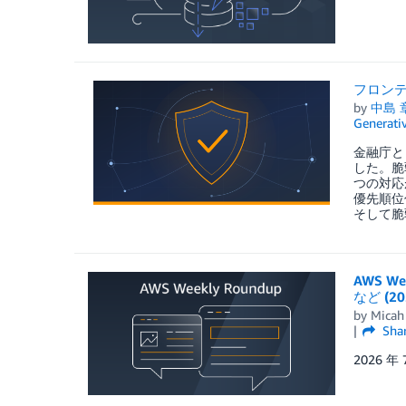
フロンテ
by
中島 
Generativ
金融庁と
した。脆
つの対応
優先順位
そして脆
AWS W
など (2
by
Micah
Sha
2026 