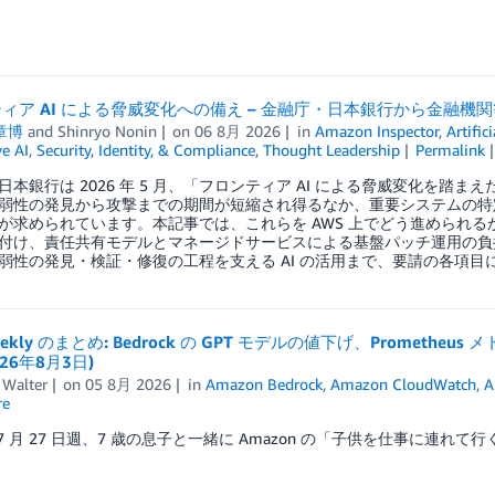
ィア AI による脅威変化への備え – 金融庁・日本銀行から金融機関
章博
and
Shinryo Nonin
on
06 8月 2026
in
Amazon Inspector
,
Artific
e AI
,
Security, Identity, & Compliance
,
Thought Leadership
Permalink
日本銀行は 2026 年 5 月、「フロンティア AI による脅威変化を
弱性の発見から攻撃までの期間が短縮され得るなか、重要システムの特
が求められています。本記事では、これらを AWS 上でどう進められ
付け、責任共有モデルとマネージドサービスによる基盤パッチ運用の負
弱性の発見・検証・修復の工程を支える AI の活用まで、要請の各項目
eekly のまとめ: Bedrock の GPT モデルの値下げ、Promethe
026年8月3日)
 Walter
on
05 8月 2026
in
Amazon Bedrock
,
Amazon CloudWatch
,
A
re
年 7 月 27 日週、7 歳の息子と一緒に Amazon の「子供を仕事に連れて