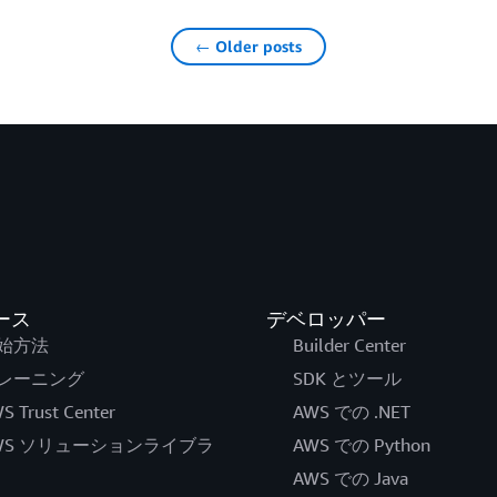
← Older posts
ース
デベロッパー
始方法
Builder Center
レーニング
SDK とツール
S Trust Center
AWS での .NET
WS ソリューションライブラ
AWS での Python
AWS での Java