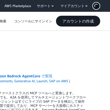
AWS Marketplace
サポート
マイアカウント
アカウントの作成
検索
コンソールにサインイン
 Bedrock AgentCore で実現
cements
,
Generative AI
,
Launch
,
SAP on AWS
ロセスをファーストクラスの MCP ツールへと変換します。
を構築する場合でも、A2A を使用してマルチエージェントワークフロー
ば、エージェントはすぐにライブの SAP データを検出して操作
無償で提供しており、MCP サーバーを大規模にホスティ
me にデプロイできます。Amazon Bedrock AgentCore