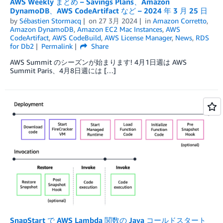
AWS Weekly まとめ – Savings Plans、Amazon
DynamoDB、AWS CodeArtifact など – 2024 年 3 月 25 日
by
Sébastien Stormacq
on
27 3月 2024
in
Amazon Corretto
,
Amazon DynamoDB
,
Amazon EC2 Mac Instances
,
AWS
CodeArtifact
,
AWS CodeBuild
,
AWS License Manager
,
News
,
RDS
for Db2
Permalink
Share
AWS Summit のシーズンが始まります! 4月1日週は AWS
Summit Paris、4月8日週には […]
SnapStart で AWS Lambda 関数の Java コールドスタート