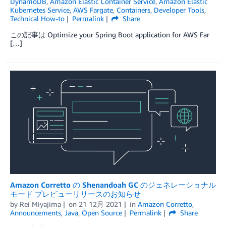
DynamoDB
,
Amazon Elastic Container Service
,
Amazon Elastic
Kubernetes Service
,
AWS Fargate
,
Containers
,
Developer Tools
,
Technical How-to
Permalink
Share
この記事は Optimize your Spring Boot application for AWS Far
[…]
Amazon Corretto の Shenandoah GC のジェネレーショナル
モード プレビューリリースのお知らせ
by
Rei Miyajima
on
21 12月 2021
in
Amazon Corretto
,
Announcements
,
Java
,
Open Source
Permalink
Share