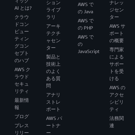
ィック
ション
ナレッ
AWS で
AI とは?
ライブ
ジセン
の Java
クラウ
ラリ
ター
AWS で
ドコン
アーキ
AWS サ
の PHP
ピュー
テクチ
ポート
AWS で
ティン
ャセン
の概要
の
グコン
ター
専門家
JavaScript
セプト
製品と
による
のハブ
技術上
サポー
AWS ク
のよく
トを受
ラウド
ある質
ける
セキュ
問
AWS の
リティ
アナリ
アクセ
最新情
ストレ
シビリ
報
ポート
ティ
ブログ
AWS パ
法務関
プレス
ートナ
連
リリー
ー