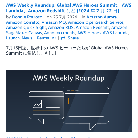
AWS Weekly Roundup: Global AWS Heroes Summit、AWS
Lambda、Amazon Redshift など (2024 年 7 月 22 日)
by
Donnie Prakoso
on
25 7月 2024
in
Amazon Aurora
,
Amazon Corretto
,
Amazon MQ
,
Amazon OpenSearch Service
,
Amazon Quick Sight
,
Amazon RDS
,
Amazon Redshift
,
Amazon
SageMaker Canvas
,
Announcements
,
AWS Heroes
,
AWS Lambda
,
Launch
,
News
Permalink
Share
7月15日週、世界中の AWS ヒーローたちが Global AWS Heroes
Summit に集結し、A […]