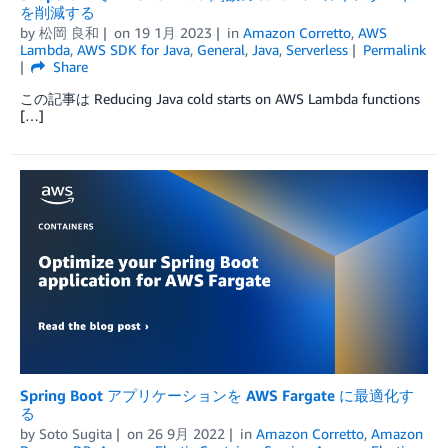
を削減する
by
松岡 良和
on
19 1月 2023
in
Amazon Corretto
,
AWS
Lambda
,
AWS SDK for Java
,
General
,
Java
,
Serverless
Permalink
Share
この記事は Reducing Java cold starts on AWS Lambda functions
[…]
Spring Boot アプリケーションを AWS Fargate に最適化す
る
by
Soto Sugita
on
26 9月 2022
in
Amazon Corretto
,
Amazon