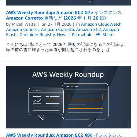
AWS Weekly Roundup: Amazon EC2 G7e インスタンス、
Amazon Corretto 更新など (2026 年 1 月 26 日)
by
Micah Walter
on
27 1月 2026
in
Amazon CloudWatch
,
Amazon Connect
,
Amazon Corretto
,
Amazon EC2
,
Amazon
Elastic Container Registry
,
News
Permalink
Share
こんにちは! 私にとって 2026 年最初の記事になるこの記事は、
家の前の雪に埋まった車道が掘り起こされるのを […]
AWS Weekly Roundup: Amazon EC2 X8g インスタンス、