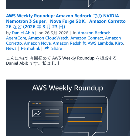
AWS Weekly Roundup: Amazon Bedrock での NVIDIA
Nemotron 3 Super、Nova Forge SDK、Amazon Corretto
26 など (2026 年 3 月 23 日)
by
Daniel Abib
on
26 3月 2026
in
Amazon Bedrock
AgentCore
,
Amazon CloudWatch
,
Amazon Connect
,
Amazon
Corretto
,
Amazon Nova
,
Amazon Redshift
,
AWS Lambda
,
Kiro
,
News
Permalink
Share
こんにちは! 今回初めて AWS Weekly Roundup を担当する
Daniel Abib です。私は […]