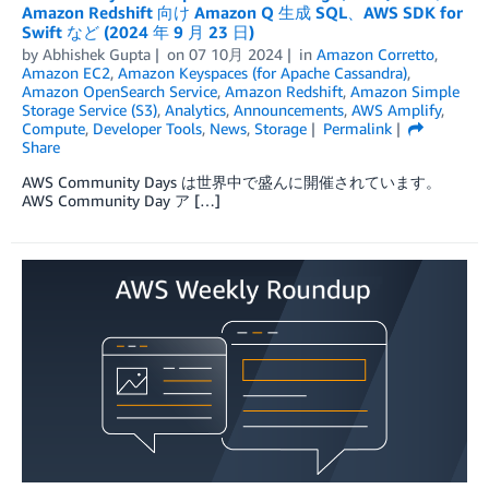
Amazon Redshift 向け Amazon Q 生成 SQL、AWS SDK for
Swift など (2024 年 9 月 23 日)
by
Abhishek Gupta
on
07 10月 2024
in
Amazon Corretto
,
Amazon EC2
,
Amazon Keyspaces (for Apache Cassandra)
,
Amazon OpenSearch Service
,
Amazon Redshift
,
Amazon Simple
Storage Service (S3)
,
Analytics
,
Announcements
,
AWS Amplify
,
Compute
,
Developer Tools
,
News
,
Storage
Permalink
Share
AWS Community Days は世界中で盛んに開催されています。
AWS Community Day ア […]