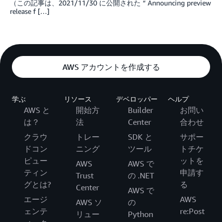
（この記事は、2021/11/30 に公開された “ Announcing preview
release f […]
AWS アカウントを作成する
学ぶ
リソース
デベロッパー
ヘルプ
AWS と
開始方
Builder
お問い
は？
法
Center
合わせ
クラウ
トレー
SDK と
サポー
ドコン
ニング
ツール
トチケ
ピュー
ットを
AWS
AWS で
ティン
申請す
Trust
の .NET
グとは?
る
Center
AWS で
エージ
AWS
AWS ソ
の
ェンテ
re:Post
リュー
Python