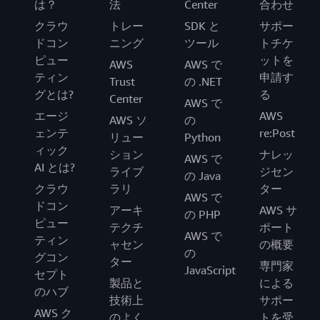
は？
法
Center
合わせ
クラウ
トレー
SDK と
サポー
ドコン
ニング
ツール
トチケ
ピュー
ットを
AWS
AWS で
ティン
申請す
Trust
の .NET
グとは?
る
Center
AWS で
エージ
AWS
AWS ソ
の
ェンテ
re:Post
リュー
Python
ィック
ション
ナレッ
AWS で
AI とは?
ライブ
ジセン
の Java
クラウ
ラリ
ター
AWS で
ドコン
アーキ
AWS サ
の PHP
ピュー
テクチ
ポート
AWS で
ティン
ャセン
の概要
の
グコン
ター
専門家
JavaScript
セプト
製品と
による
のハブ
技術上
サポー
AWS ク
のよく
トを受