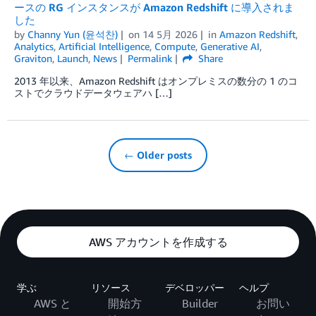
ースの RG インスタンスが Amazon Redshift に導入されま
した
by
Channy Yun (윤석찬)
on
14 5月 2026
in
Amazon Redshift
,
Analytics
,
Artificial Intelligence
,
Compute
,
Generative AI
,
Graviton
,
Launch
,
News
Permalink
Share
2013 年以来、Amazon Redshift はオンプレミスの数分の 1 のコ
ストでクラウドデータウェアハ […]
← Older posts
AWS アカウントを作成する
学ぶ
リソース
デベロッパー
ヘルプ
AWS と
開始方
Builder
お問い