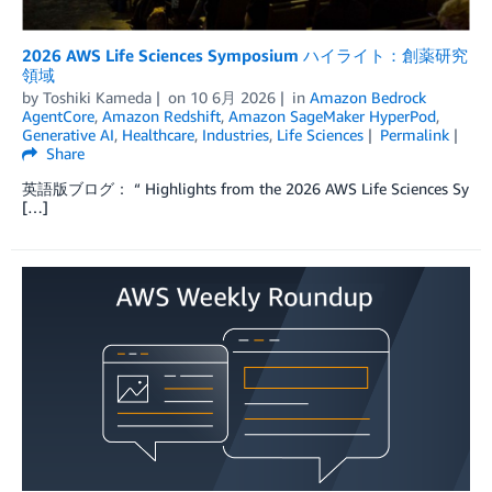
2026 AWS Life Sciences Symposium ハイライト：創薬研究
領域
by
Toshiki Kameda
on
10 6月 2026
in
Amazon Bedrock
AgentCore
,
Amazon Redshift
,
Amazon SageMaker HyperPod
,
Generative AI
,
Healthcare
,
Industries
,
Life Sciences
Permalink
Share
英語版ブログ： “ Highlights from the 2026 AWS Life Sciences Sy
[…]