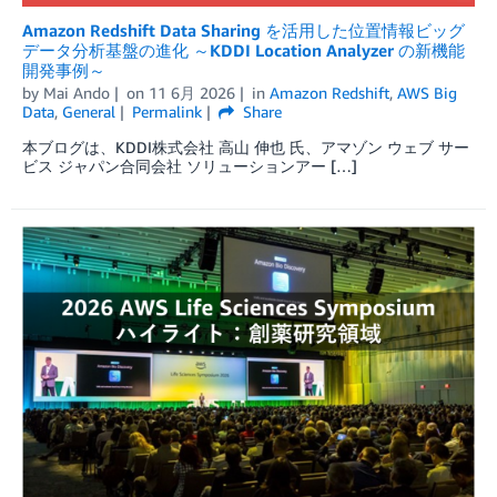
Amazon Redshift Data Sharing を活用した位置情報ビッグ
データ分析基盤の進化 ～KDDI Location Analyzer の新機能
開発事例～
by
Mai Ando
on
11 6月 2026
in
Amazon Redshift
,
AWS Big
Data
,
General
Permalink
Share
本ブログは、KDDI株式会社 高山 伸也 氏、アマゾン ウェブ サー
ビス ジャパン合同会社 ソリューションアー […]