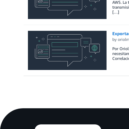
AWS. La 
transmisi
[…]
Exporta
by
oriol
Por Oriol
necesitan
Correlaci