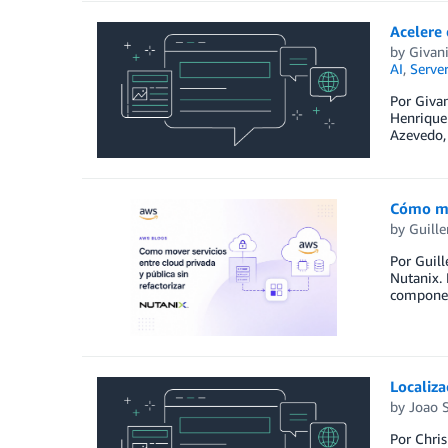
Acelere
by
Givani
AI
,
Server
Por Givan
Henrique
Azevedo,
Cómo mo
by
Guill
Por Guill
Nutanix. 
component
Localiza
by
Joao 
Por Chris