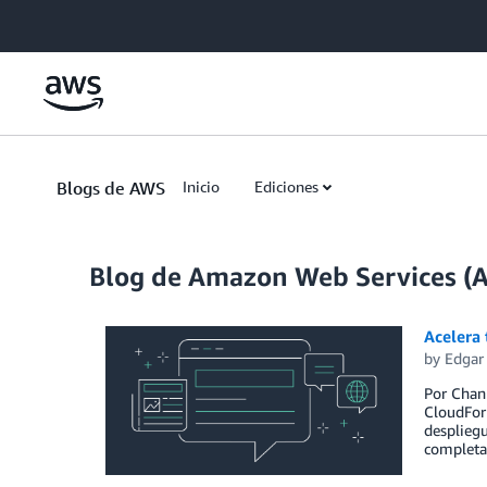
Skip to Main Content
Blogs de AWS
Inicio
Ediciones
Blog de Amazon Web Services (
Acelera
by
Edgar 
Por Chann
CloudFor
despliegu
completa