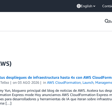
English
Contá
B
AWS)
 tus despliegues de infraestructura hasta 4x con AWS CloudFor
Tellez
on
03 AGO 2026
in
AWS CloudFormation
,
Launch
,
Manageme
y Yun, bloguero principal del blog de noticias de AWS. Acelera tus des
mation Express mode Hoy anunciamos AWS CloudFormation Express mod
es para desarrolladores y herramientas de IA que iteran sobre infraestru
rse […]