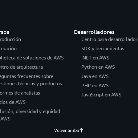
rsos
Desarrolladores
troducción
Centro para desarrollador
rmación
SDK y herramientas
blioteca de soluciones de AWS
.NET en AWS
ntro de arquitectura
Python en AWS
eguntas frecuentes sobre
Java en AWS
estiones técnicas y productos
PHP en AWS
formes de analistas
JavaScript en AWS
cios de AWS
clusión, diversidad y equidad
 AWS
Volver arriba