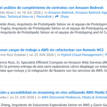
 el análisis de cumplimiento de contratos con Amazon Bedrock
ldo Alves
on
16 JUL 2026
in
Amazon Bedrock
,
Amazon Bedrock Age
less
,
Technical How-to
Permalink
Share
ildo Alves, Arquitecto de Prototipado Sénior en el equipo de Prototyp
 Fugita, Arquitecto de Prototipado Sénior en el equipo de Prototyping
 Arquitecto de Prototipado Sénior en el equipo de Prototyping and AI 
ver cargas de trabajo a AWS sin refactorizar con Nutanix NC2
ermo Ruiz Esteban
on
23 JUN 2026
in
Hybrid Cloud Management
P
ermo Ruiz, Sr. Specialist Efficient Compute en Amazon Web Services (AWS
En la primera entrega de esta serie exploramos cómo desplegar un ento
es que incluye y la integración de Nutanix con los servicios de AWS. 
ción y accesibilidad en streaming en vivo utilizando AWS Media 
Seike
on
22 JUN 2026
in
AWS Elemental MediaLive
,
Media & Entert
 Zhang, Arquitecto de Soluciones Especialista Senior en AWS y Gavin G