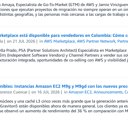
n Amaya, Especialista de Go-To-Market (GTM) de AWS y Jamie Vinciguerr
ciones que ejecutan proyectos de migración no siempre operan en un ún
istintas geografías, y las personas más cercanas a las cargas de trabaj
ketplace está disponible para vendedores en Colombia: Cómo 
la
on
21 JUL 2026
in
AWS Marketplace
,
AWS Partner Network
,
Partn
la Prado, PSA (Partner Solutions Architect) Especialista en Marketpla
SVs (Independent Software Vendors) y Channel Partners a vender sus sol
acturación integrada, oportunidades de co-selling con AWS y visibilidad
onibles: Instancias Amazon EC2 M9g y M9gd con los nuevos pro
Lorenzo Cuencar
on
16 JUL 2026
in
Amazon EC2
,
Announcements
,
C
núcleos y una caché L3 cinco veces más grande que la generación anter
raviton5 están disponibles ahora de manera general. Los clientes ya est
se observó un aumento de rendimiento del 36 % en comparación con 