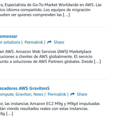
a, Especialista de Go-To-Market Worldwide en AWS. Las
ico idioma compartido. Los equipos de migración
o suelen ser quienes comprenden las […]
comenzar
er solutions
Permalink
Share
ce en AWS. Amazon Web Services (AWS) Marketplace
uciones a clientes de AWS globalmente. El servicio
 junto a soluciones de AWS Partners globales. Desde […]
cesadores AWS Graviton5
ompute
,
Graviton
,
News
Permalink
Share
ior, las instancias Amazon EC2 M9g y M9gd impulsadas
án viendo resultados reales con estas instancias.
M8g […]