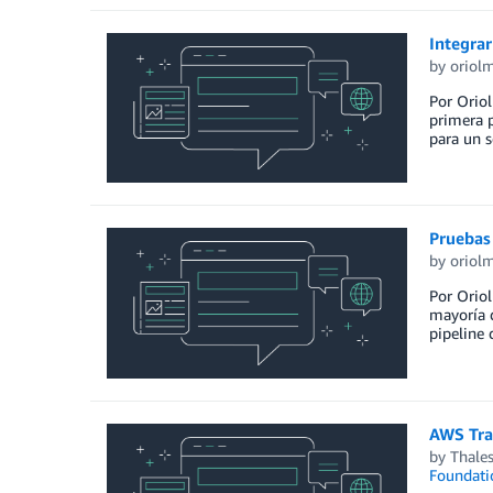
Integrar
by
oriol
Por Oriol
primera p
para un 
Pruebas 
by
oriol
Por Oriol
mayoría d
pipeline 
AWS Tran
by
Thale
Foundati