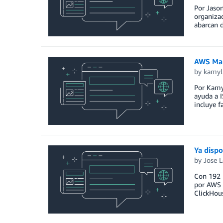
Por Jaso
organiza
abarcan d
AWS Mar
by
kamyl
Por Kamyl
ayuda a I
incluye f
Ya disp
by
Jose 
Con 192 
por AWS G
ClickHou