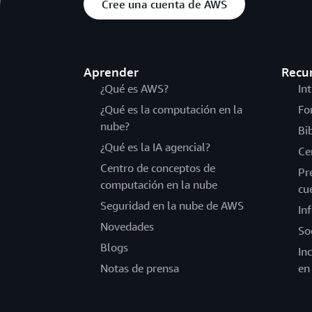
Cree una cuenta de AWS
Aprender
Recu
¿Qué es AWS?
In
¿Qué es la computación en la
Fo
nube?
Bi
¿Qué es la IA agencial?
Ce
Centro de conceptos de
Pr
computación en la nube
cu
Seguridad en la nube de AWS
In
Novedades
So
Blogs
In
Notas de prensa
en