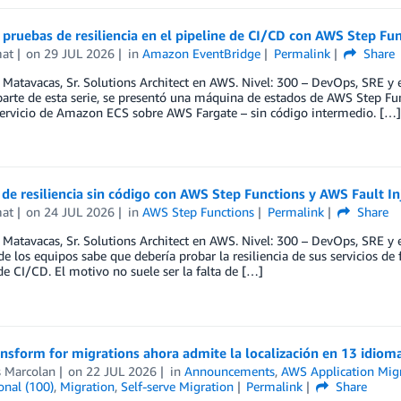
 pruebas de resiliencia en el pipeline de CI/CD con AWS Step Fu
mat
on
29 JUL 2026
in
Amazon EventBridge
Permalink
Share
 Matavacas, Sr. Solutions Architect en AWS. Nivel: 300 – DevOps, SRE y 
arte de esta serie, se presentó una máquina de estados de AWS Step Fun
servicio de Amazon ECS sobre AWS Fargate – sin código intermedio. […]
de resiliencia sin código con AWS Step Functions y AWS Fault In
mat
on
24 JUL 2026
in
AWS Step Functions
Permalink
Share
 Matavacas, Sr. Solutions Architect en AWS. Nivel: 300 – DevOps, SRE y 
e los equipos sabe que debería probar la resiliencia de sus servicios de 
de CI/CD. El motivo no suele ser la falta de […]
sform for migrations ahora admite la localización en 13 idiom
s Marcolan
on
22 JUL 2026
in
Announcements
,
AWS Application Migr
onal (100)
,
Migration
,
Self-serve Migration
Permalink
Share