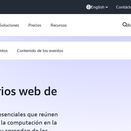
English
Contáct
Soluciones
Precios
Recursos
B
entos
Contenido de los eventos
rios web de
esenciales que reúnen
 la computación en la
y aprendan de los