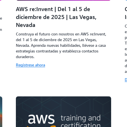
AWS re:Invent | Del 1 al 5 de
diciembre de 2025 | Las Vegas,
ue
Nevada
C
en
e
Construya el futuro con nosotros en AWS re:Invent,
p
del 1 al 5 de diciembre de 2025 en Las Vegas,
T
Nevada. Aprenda nuevas habilidades, llévese a casa
e
estrategias contrastadas y establezca contactos
I
duraderos.
a
Regístrese ahora
d
a
D