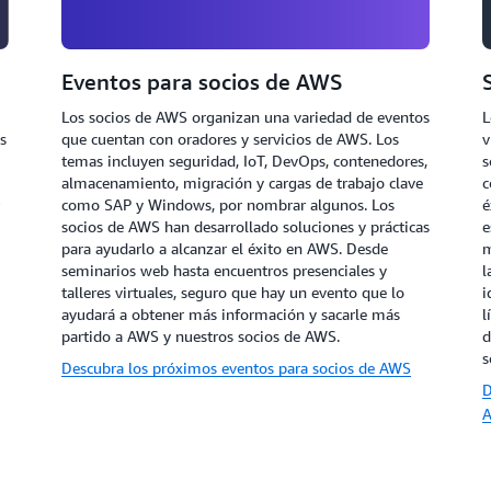
Eventos para socios de AWS
Los socios de AWS organizan una variedad de eventos
L
s
que cuentan con oradores y servicios de AWS. Los
v
temas incluyen seguridad, IoT, DevOps, contenedores,
s
almacenamiento, migración y cargas de trabajo clave
c
como SAP y Windows, por nombrar algunos. Los
é
socios de AWS han desarrollado soluciones y prácticas
e
para ayudarlo a alcanzar el éxito en AWS. Desde
m
seminarios web hasta encuentros presenciales y
l
talleres virtuales, seguro que hay un evento que lo
i
ayudará a obtener más información y sacarle más
l
partido a AWS y nuestros socios de AWS.
d
s
Descubra los próximos eventos para socios de AWS
D