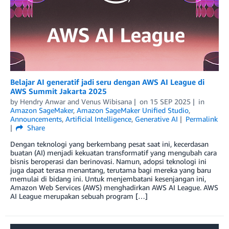
Belajar AI generatif jadi seru dengan AWS AI League di
AWS Summit Jakarta 2025
by
Hendry Anwar
and
Venus Wibisana
on
15 SEP 2025
in
Amazon SageMaker
,
Amazon SageMaker Unified Studio
,
Announcements
,
Artificial Intelligence
,
Generative AI
Permalink
Share
Dengan teknologi yang berkembang pesat saat ini, kecerdasan
buatan (AI) menjadi kekuatan transformatif yang mengubah cara
bisnis beroperasi dan berinovasi. Namun, adopsi teknologi ini
juga dapat terasa menantang, terutama bagi mereka yang baru
memulai di bidang ini. Untuk menjembatani kesenjangan ini,
Amazon Web Services (AWS) menghadirkan AWS AI League. AWS
AI League merupakan sebuah program […]