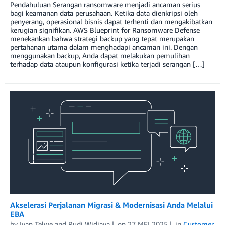
Pendahuluan Serangan ransomware menjadi ancaman serius
bagi keamanan data perusahaan. Ketika data dienkripsi oleh
penyerang, operasional bisnis dapat terhenti dan mengakibatkan
kerugian signifikan. AWS Blueprint for Ransomware Defense
menekankan bahwa strategi backup yang tepat merupakan
pertahanan utama dalam menghadapi ancaman ini. Dengan
menggunakan backup, Anda dapat melakukan pemulihan
terhadap data ataupun konfigurasi ketika terjadi serangan […]
Akselerasi Perjalanan Migrasi & Modernisasi Anda Melalui
EBA
by
Ivan Telwe
and
Rudi Widjaya
on
27 MEI 2025
in
Customer