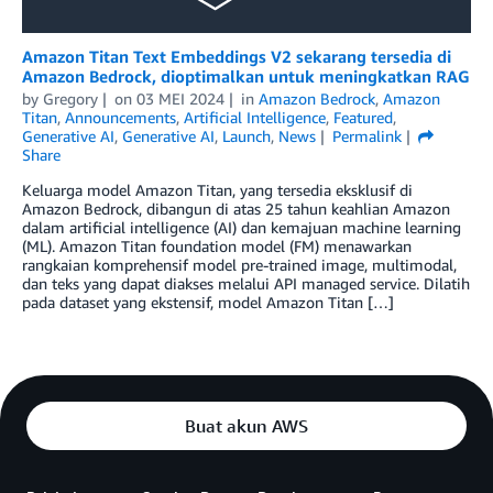
Amazon Titan Text Embeddings V2 sekarang tersedia di
Amazon Bedrock, dioptimalkan untuk meningkatkan RAG
by
Gregory
on
03 MEI 2024
in
Amazon Bedrock
,
Amazon
Titan
,
Announcements
,
Artificial Intelligence
,
Featured
,
Generative AI
,
Generative AI
,
Launch
,
News
Permalink
Share
Keluarga model Amazon Titan, yang tersedia eksklusif di
Amazon Bedrock, dibangun di atas 25 tahun keahlian Amazon
dalam artificial intelligence (AI) dan kemajuan machine learning
(ML). Amazon Titan foundation model (FM) menawarkan
rangkaian komprehensif model pre-trained image, multimodal,
dan teks yang dapat diakses melalui API managed service. Dilatih
pada dataset yang ekstensif, model Amazon Titan […]
Buat akun AWS