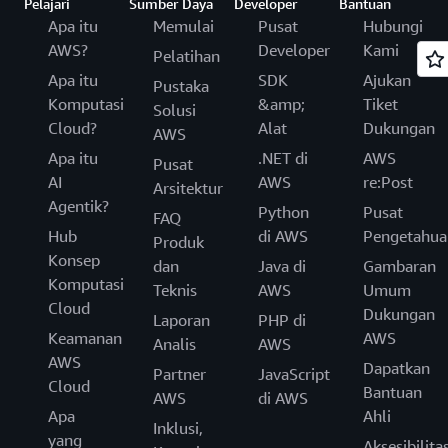
Pelajari
Sumber Daya
Developer
Bantuan
Apa itu
Memulai
Pusat
Hubungi
AWS?
Developer
Kami
Pelatihan
Apa itu
SDK
Ajukan
Pustaka
Komputasi
&amp;
Tiket
Solusi
Cloud?
Alat
Dukungan
AWS
Apa itu
.NET di
AWS
Pusat
AI
AWS
re:Post
Arsitektur
Agentik?
Python
Pusat
FAQ
Hub
di AWS
Pengetahua
Produk
Konsep
dan
Java di
Gambaran
Komputasi
Teknis
AWS
Umum
Cloud
Dukungan
Laporan
PHP di
Keamanan
AWS
Analis
AWS
AWS
Dapatkan
Partner
JavaScript
Cloud
Bantuan
AWS
di AWS
Apa
Ahli
Inklusi,
yang
Aksesibilita