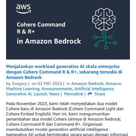
Menjalankan workload generative AI skala enterprise
dengan Cohere Command R & R+, sekarang tersedia di
Amazon Bedrock
by
Gregory
on
02 MEI 2024
in
Amazon Bedrock
,
Amazon
Machine Learning
,
Announcements
,
Artificial Intelligence
,
Generative AI
,
Launch
,
News
Permalink
Share
Pada November 2023, kami telah menyediakan dua model
Cohere baru di Amazon Bedrock (Cohere Command Light dan
Cohere Embed English). Hari ini, kami mengumumkan
penambahan dua model Cohere lainnya di Amazon Bedrock;
Cohere Command R dan Command R+. Organisasi
membutuhkan model generative artificial intelligence
(generative AI) untuk berinteraksi secara aman dengan informasi