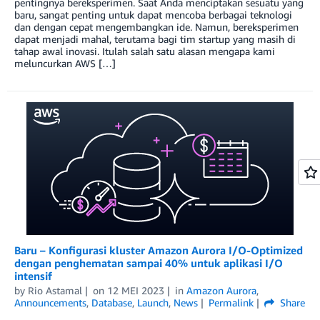
pentingnya bereksperimen. Saat Anda menciptakan sesuatu yang
baru, sangat penting untuk dapat mencoba berbagai teknologi
dan dengan cepat mengembangkan ide. Namun, bereksperimen
dapat menjadi mahal, terutama bagi tim startup yang masih di
tahap awal inovasi. Itulah salah satu alasan mengapa kami
meluncurkan AWS […]
Baru – Konfigurasi kluster Amazon Aurora I/O-Optimized
dengan penghematan sampai 40% untuk aplikasi I/O
intensif
by
Rio Astamal
on
12 MEI 2023
in
Amazon Aurora
,
Announcements
,
Database
,
Launch
,
News
Permalink
Share