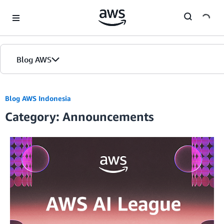
Skip to Main Content
Blog AWS
Beranda
Blog AWS Indonesia
Category: Announcements
Edisi