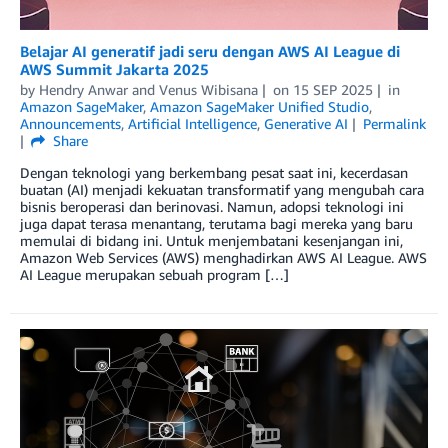
Belajar AI generatif jadi seru dengan AWS AI League di
AWS Summit Jakarta 2025
by
Hendry Anwar
and
Venus Wibisana
on
15 SEP 2025
in
Amazon SageMaker
,
Amazon SageMaker Unified Studio
,
Announcements
,
Artificial Intelligence
,
Generative AI
Permalink
Share
Dengan teknologi yang berkembang pesat saat ini, kecerdasan
buatan (AI) menjadi kekuatan transformatif yang mengubah cara
bisnis beroperasi dan berinovasi. Namun, adopsi teknologi ini
juga dapat terasa menantang, terutama bagi mereka yang baru
memulai di bidang ini. Untuk menjembatani kesenjangan ini,
Amazon Web Services (AWS) menghadirkan AWS AI League. AWS
AI League merupakan sebuah program […]