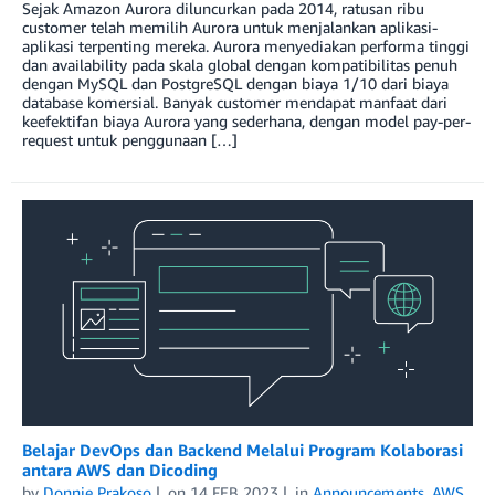
Sejak Amazon Aurora diluncurkan pada 2014, ratusan ribu
customer telah memilih Aurora untuk menjalankan aplikasi-
aplikasi terpenting mereka. Aurora menyediakan performa tinggi
dan availability pada skala global dengan kompatibilitas penuh
dengan MySQL dan PostgreSQL dengan biaya 1/10 dari biaya
database komersial. Banyak customer mendapat manfaat dari
keefektifan biaya Aurora yang sederhana, dengan model pay-per-
request untuk penggunaan […]
Belajar DevOps dan Backend Melalui Program Kolaborasi
antara AWS dan Dicoding
by
Donnie Prakoso
on
14 FEB 2023
in
Announcements
,
AWS