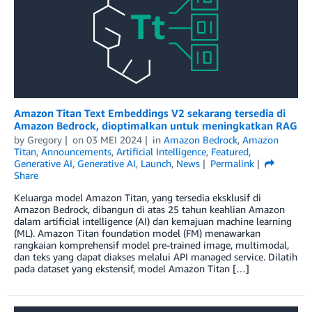
Amazon Titan Text Embeddings V2 sekarang tersedia di
Amazon Bedrock, dioptimalkan untuk meningkatkan RAG
by
Gregory
on
03 MEI 2024
in
Amazon Bedrock
,
Amazon
Titan
,
Announcements
,
Artificial Intelligence
,
Featured
,
Generative AI
,
Generative AI
,
Launch
,
News
Permalink
Share
Keluarga model Amazon Titan, yang tersedia eksklusif di
Amazon Bedrock, dibangun di atas 25 tahun keahlian Amazon
dalam artificial intelligence (AI) dan kemajuan machine learning
(ML). Amazon Titan foundation model (FM) menawarkan
rangkaian komprehensif model pre-trained image, multimodal,
dan teks yang dapat diakses melalui API managed service. Dilatih
pada dataset yang ekstensif, model Amazon Titan […]