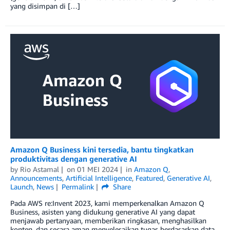
yang disimpan di […]
Amazon Q Business kini tersedia, bantu tingkatkan
produktivitas dengan generative AI
by
Rio Astamal
on
01 MEI 2024
in
Amazon Q
,
Announcements
,
Artificial Intelligence
,
Featured
,
Generative AI
,
Launch
,
News
Permalink
Share
Pada AWS re:Invent 2023, kami memperkenalkan Amazon Q
Business, asisten yang didukung generative AI yang dapat
menjawab pertanyaan, memberikan ringkasan, menghasilkan
konten, dan secara aman menyelesaikan tugas berdasarkan data