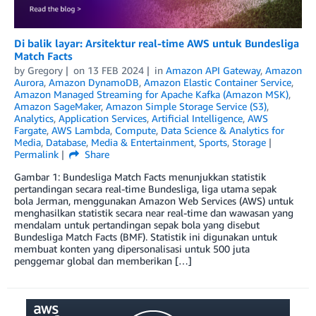
Di balik layar: Arsitektur real-time AWS untuk Bundesliga
Match Facts
by
Gregory
on
13 FEB 2024
in
Amazon API Gateway
,
Amazon
Aurora
,
Amazon DynamoDB
,
Amazon Elastic Container Service
,
Amazon Managed Streaming for Apache Kafka (Amazon MSK)
,
Amazon SageMaker
,
Amazon Simple Storage Service (S3)
,
Analytics
,
Application Services
,
Artificial Intelligence
,
AWS
Fargate
,
AWS Lambda
,
Compute
,
Data Science & Analytics for
Media
,
Database
,
Media & Entertainment
,
Sports
,
Storage
Permalink
Share
Gambar 1: Bundesliga Match Facts menunjukkan statistik
pertandingan secara real-time Bundesliga, liga utama sepak
bola Jerman, menggunakan Amazon Web Services (AWS) untuk
menghasilkan statistik secara near real-time dan wawasan yang
mendalam untuk pertandingan sepak bola yang disebut
Bundesliga Match Facts (BMF). Statistik ini digunakan untuk
membuat konten yang dipersonalisasi untuk 500 juta
penggemar global dan memberikan […]