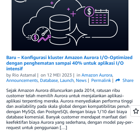
Baru – Konfigurasi kluster Amazon Aurora I/O-Optimized
dengan penghematan sampai 40% untuk aplikasi I/O
intensif
by
Rio Astamal
on
12 MEI 2023
in
Amazon Aurora
,
Announcements
,
Database
,
Launch
,
News
Permalink
Share
Sejak Amazon Aurora diluncurkan pada 2014, ratusan ribu
customer telah memilih Aurora untuk menjalankan aplikasi-
aplikasi terpenting mereka. Aurora menyediakan performa tinggi
dan availability pada skala global dengan kompatibilitas penuh
dengan MySQL dan PostgreSQL dengan biaya 1/10 dari biaya
database komersial. Banyak customer mendapat manfaat dari
keefektifan biaya Aurora yang sederhana, dengan model pay-per-
request untuk penggunaan […]