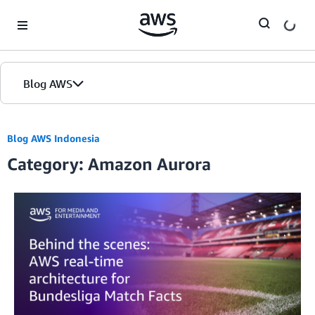
Skip to Main Content
Blog AWS
Beranda
Blog AWS Indonesia
Category: Amazon Aurora
Edisi