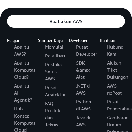
Buat akun AWS
Pelajari
Sumber Daya
Developer
Bantuan
Apa itu
Memulai
Pusat
Hubungi
AWS?
Developer
Kami
Pelatihan
Apa itu
SDK
Ajukan
Pustaka
Komputasi
&amp;
Tiket
Solusi
Cloud?
Alat
Dukungan
AWS
Apa itu
.NET di
AWS
Pusat
AI
AWS
re:Post
Arsitektur
Agentik?
Python
Pusat
FAQ
Hub
di AWS
Pengetahua
Produk
Konsep
dan
Java di
Gambaran
Komputasi
Teknis
AWS
Umum
Cloud
Dukungan