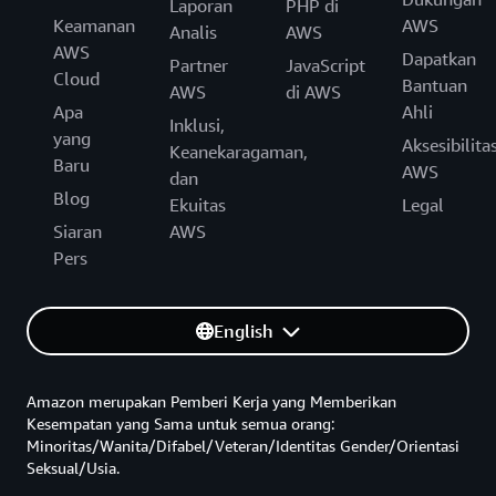
Laporan
PHP di
Keamanan
AWS
Analis
AWS
AWS
Dapatkan
Partner
JavaScript
Cloud
Bantuan
AWS
di AWS
Apa
Ahli
Inklusi,
yang
Aksesibilita
Keanekaragaman,
Baru
AWS
dan
Blog
Ekuitas
Legal
Siaran
AWS
Pers
English
Amazon merupakan Pemberi Kerja yang Memberikan
Kesempatan yang Sama untuk semua orang:
Minoritas/Wanita/Difabel/Veteran/Identitas Gender/Orientasi
Seksual/Usia.