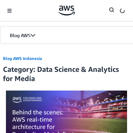
Skip to Main Content
Blog AWS
Beranda
Blog AWS Indonesia
Category: Data Science & Analytics
Edisi
for Media