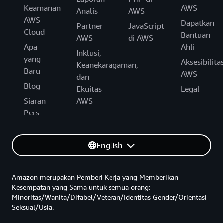
Keamanan
AWS
Analis
AWS
AWS
Dapatkan
Partner
JavaScript
Cloud
Bantuan
AWS
di AWS
Apa
Ahli
Inklusi,
yang
Aksesibilita
Keanekaragaman,
Baru
AWS
dan
Blog
Ekuitas
Legal
Siaran
AWS
Pers
English
Amazon merupakan Pemberi Kerja yang Memberikan
Kesempatan yang Sama untuk semua orang:
Minoritas/Wanita/Difabel/Veteran/Identitas Gender/Orientasi
Seksual/Usia.