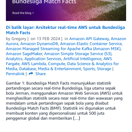
Di balik layar: Arsitektur real-time AWS untuk Bundesliga
Match Facts
by
Gregory
on
13 FEB 2024
in
Amazon API Gateway
,
Amazon
Aurora
,
Amazon DynamoDB
,
Amazon Elastic Container Service
,
Amazon Managed Streaming for Apache Kafka (Amazon MSK)
,
Amazon SageMaker
,
Amazon Simple Storage Service (S3)
,
Analytics
,
Application Services
,
Artificial Intelligence
,
AWS
Fargate
,
AWS Lambda
,
Compute
,
Data Science & Analytics for
Media
,
Database
,
Media & Entertainment
,
Sports
,
Storage
Permalink
Share
Gambar 1: Bundesliga Match Facts menunjukkan statistik
pertandingan secara real-time Bundesliga, liga utama sepak
bola Jerman, menggunakan Amazon Web Services (AWS) untuk
menghasilkan statistik secara near real-time dan wawasan yang
mendalam untuk pertandingan sepak bola yang disebut
Bundesliga Match Facts (BMF). Statistik ini digunakan untuk
membuat konten yang dipersonalisasi untuk 500 juta
penggemar global dan memberikan […]