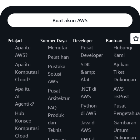
Buat akun AWS
Pelajari
Sumber Daya
Developer
Bantuan
Apa itu
Memulai
Pusat
Hubungi
AWS?
Developer
Kami
Pelatihan
Apa itu
SDK
Ajukan
Pustaka
Komputasi
&amp;
Tiket
Solusi
Cloud?
Alat
Dukungan
AWS
Apa itu
.NET di
AWS
Pusat
AI
AWS
re:Post
Arsitektur
Agentik?
Python
Pusat
FAQ
Hub
di AWS
Pengetahua
Produk
Konsep
dan
Java di
Gambaran
Komputasi
Teknis
AWS
Umum
Cloud
Dukungan
Laporan
PHP di