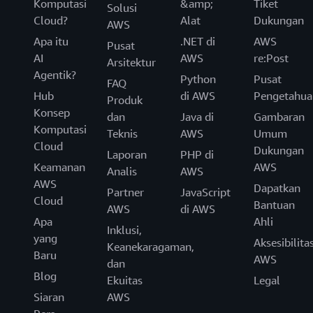
Komputasi
&amp;
Tiket
Solusi
Cloud?
Alat
Dukungan
AWS
Apa itu
.NET di
AWS
Pusat
AI
AWS
re:Post
Arsitektur
Agentik?
Python
Pusat
FAQ
Hub
di AWS
Pengetahua
Produk
Konsep
dan
Java di
Gambaran
Komputasi
Teknis
AWS
Umum
Cloud
Dukungan
Laporan
PHP di
Keamanan
AWS
Analis
AWS
AWS
Dapatkan
Partner
JavaScript
Cloud
Bantuan
AWS
di AWS
Apa
Ahli
Inklusi,
yang
Aksesibilita
Keanekaragaman,
Baru
AWS
dan
Blog
Ekuitas
Legal
Siaran
AWS