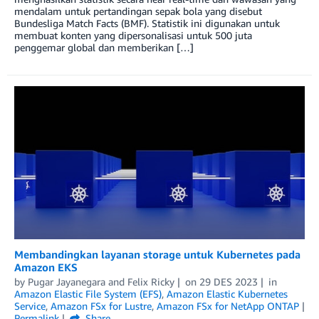
mendalam untuk pertandingan sepak bola yang disebut
Bundesliga Match Facts (BMF). Statistik ini digunakan untuk
membuat konten yang dipersonalisasi untuk 500 juta
penggemar global dan memberikan […]
Membandingkan layanan storage untuk Kubernetes pada
Amazon EKS
by
Pugar Jayanegara
and
Felix Ricky
on
29 DES 2023
in
Amazon Elastic File System (EFS)
,
Amazon Elastic Kubernetes
Service
,
Amazon FSx for Lustre
,
Amazon FSx for NetApp ONTAP
Permalink
Share