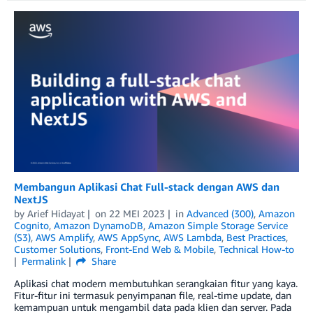
Membangun Aplikasi Chat Full-stack dengan AWS dan
NextJS
by
Arief Hidayat
on
22 MEI 2023
in
Advanced (300)
,
Amazon
Cognito
,
Amazon DynamoDB
,
Amazon Simple Storage Service
(S3)
,
AWS Amplify
,
AWS AppSync
,
AWS Lambda
,
Best Practices
,
Customer Solutions
,
Front-End Web & Mobile
,
Technical How-to
Permalink
Share
Aplikasi chat modern membutuhkan serangkaian fitur yang kaya.
Fitur-fitur ini termasuk penyimpanan file, real-time update, dan
kemampuan untuk mengambil data pada klien dan server. Pada