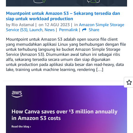
Mountpoint untuk Amazon S3 – Sekarang tersedia dan
siap untuk workload production
by
Rio Astamal
on
12 AGU 2023
in
Amazon Simple Storage
Service (S3)
,
Launch
,
News
Permalink
Share
Mountpoint untuk Amazon S3 adalah open source file client
yang memudahkan aplikasi Linux yang berhubungan dengan file
untuk terhubung langsung ke bucket Amazon Simple Storage
Service (Amazon S3). Diumumkan awal tahun ini sebagai rilis
alfa, sekarang tersedia secara umum dan siap digunakan
untuk production pada aplikasi skala besar dan read-heavy, data
lake, training untuk machine learning, rendering […]