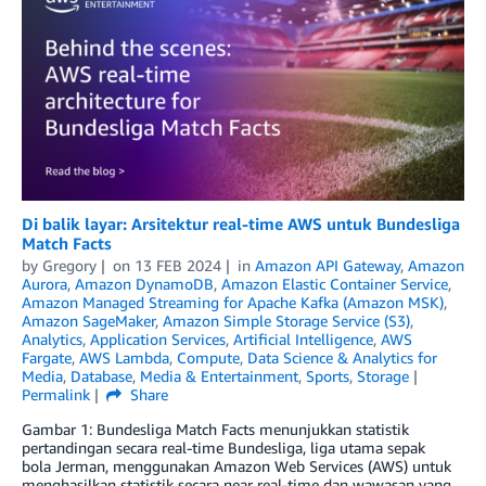
Di balik layar: Arsitektur real-time AWS untuk Bundesliga
Match Facts
by
Gregory
on
13 FEB 2024
in
Amazon API Gateway
,
Amazon
Aurora
,
Amazon DynamoDB
,
Amazon Elastic Container Service
,
Amazon Managed Streaming for Apache Kafka (Amazon MSK)
,
Amazon SageMaker
,
Amazon Simple Storage Service (S3)
,
Analytics
,
Application Services
,
Artificial Intelligence
,
AWS
Fargate
,
AWS Lambda
,
Compute
,
Data Science & Analytics for
Media
,
Database
,
Media & Entertainment
,
Sports
,
Storage
Permalink
Share
Gambar 1: Bundesliga Match Facts menunjukkan statistik
pertandingan secara real-time Bundesliga, liga utama sepak
bola Jerman, menggunakan Amazon Web Services (AWS) untuk
menghasilkan statistik secara near real-time dan wawasan yang