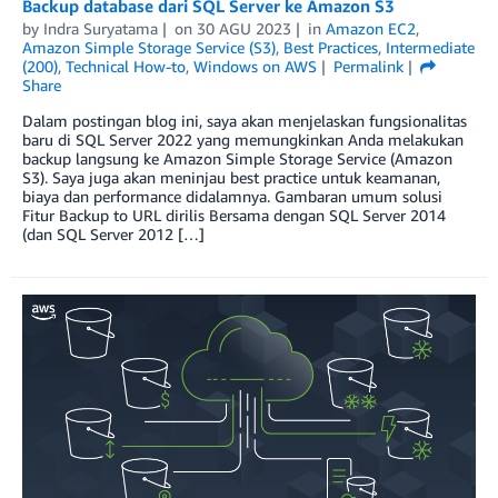
Backup database dari SQL Server ke Amazon S3
by
Indra Suryatama
on
30 AGU 2023
in
Amazon EC2
,
Amazon Simple Storage Service (S3)
,
Best Practices
,
Intermediate
(200)
,
Technical How-to
,
Windows on AWS
Permalink
Share
Dalam postingan blog ini, saya akan menjelaskan fungsionalitas
baru di SQL Server 2022 yang memungkinkan Anda melakukan
backup langsung ke Amazon Simple Storage Service (Amazon
S3). Saya juga akan meninjau best practice untuk keamanan,
biaya dan performance didalamnya. Gambaran umum solusi
Fitur Backup to URL dirilis Bersama dengan SQL Server 2014
(dan SQL Server 2012 […]