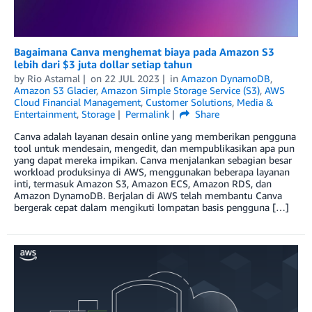
Bagaimana Canva menghemat biaya pada Amazon S3
lebih dari $3 juta dollar setiap tahun
by
Rio Astamal
on
22 JUL 2023
in
Amazon DynamoDB
,
Amazon S3 Glacier
,
Amazon Simple Storage Service (S3)
,
AWS
Cloud Financial Management
,
Customer Solutions
,
Media &
Entertainment
,
Storage
Permalink
Share
Canva adalah layanan desain online yang memberikan pengguna
tool untuk mendesain, mengedit, dan mempublikasikan apa pun
yang dapat mereka impikan. Canva menjalankan sebagian besar
workload produksinya di AWS, menggunakan beberapa layanan
inti, termasuk Amazon S3, Amazon ECS, Amazon RDS, dan
Amazon DynamoDB. Berjalan di AWS telah membantu Canva
bergerak cepat dalam mengikuti lompatan basis pengguna […]