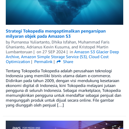
Strategi Tokopedia mengoptimalkan pengarsipan
milyaran objek pada Amazon S3
by
Purnaresa Yuliartanto
,
Dhika Isfahan
,
Muhammad Faris
Ghanianto
,
Adrianus Kevin Kusuma
, and
Kristopel Martin
Lumbantoruan
on
27 SEP 2024
in
Amazon S3 Glacier Deep
Archive
,
Amazon Simple Storage Service (S3)
,
Cloud Cost
Optimization
Permalink
Share
Tentang Tokopedia Tokopedia adalah perusahaan teknologi
Indonesia yang memiliki bisnis utama dalam e-commerce.
Didirikan pada tahun 2009, dengan visi mendukung kesetaraan
ekonomi digital di Indonesia, kini Tokopedia melayani jutaan
pengguna di seluruh Indonesia. Sebagai marketplace, Tokopedia
memungkinkan pengguna untuk mendaftar sebagai penjual dan
mengunggah produk untuk dijual secara online. File gambar
yang diunggah oleh penjual […]