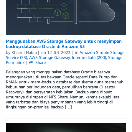
Menggunakan AWS Storage Gateway untuk menyimpan
backup database Oracle di Amazon S3
by
Khairul Habib
on
12 JUL 2023
in
Amazon Simple Storage
Service (S3)
,
AWS Storage Gateway
,
Intermediate (200)
,
Storage
Permalink
Share
Pelanggan yang menggunakan database Oracle biasanya
menggunakan utilitas bawaan Oracle seperti Data Pump dan
RMAN untuk mem-backup database dan skema guna memenuhi
kebutuhan perlindungan data, pemulihan bencana (Disaster
Recovery), dan persyaratan kebijakan. Backup yang dibuat
umumnya disimpan di NFS Share. Namun, karena skalabilitas
yang terbatas dan biaya penyimpanan yang lebih tinggi di
lingkungan on-premise, backup […]