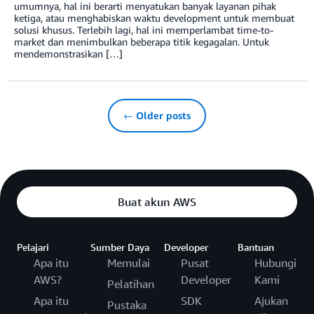
umumnya, hal ini berarti menyatukan banyak layanan pihak
ketiga, atau menghabiskan waktu development untuk membuat
solusi khusus. Terlebih lagi, hal ini memperlambat time-to-
market dan menimbulkan beberapa titik kegagalan. Untuk
mendemonstrasikan […]
← Older posts
Buat akun AWS
Pelajari
Sumber Daya
Developer
Bantuan
Apa itu
Memulai
Pusat
Hubungi
AWS?
Developer
Kami
Pelatihan
Apa itu
SDK
Ajukan
Pustaka