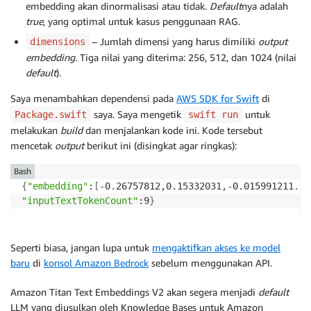
embedding akan dinormalisasi atau tidak.
Default
nya adalah
let
 response 
=
String
(
data
:
(
response
.
body
!
)
,
 encodi
true
, yang optimal untuk kasus penggunaan RAG.
print
(
response 
??
""
)
– Jumlah dimensi yang harus dimiliki
output
dimensions
embedding
. Tiga nilai yang diterima: 256, 512, dan 1024 (nilai
default
).
Saya menambahkan dependensi pada
AWS SDK for Swift
di
saya. Saya mengetik
untuk
Package.swift
swift run
melakukan
build
dan menjalankan kode ini. Kode tersebut
mencetak
output
berikut ini (disingkat agar ringkas):
Bash
{
"embedding"
:
[
-0.26757812,0.15332031,-0.015991211
..
.
"inputTextTokenCount"
:9
}
Seperti biasa, jangan lupa untuk
mengaktifkan akses ke model
baru
di
konsol Amazon Bedrock
sebelum menggunakan API.
Amazon Titan Text Embeddings V2 akan segera menjadi
default
LLM yang diusulkan oleh Knowledge Bases untuk Amazon