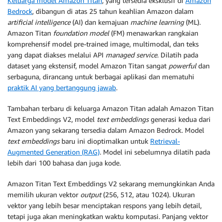
Keluarga model Amazon Titan
, yang tersedia eksklusif di
Amazon
Bedrock
, dibangun di atas 25 tahun keahlian Amazon dalam
artificial intelligence
(AI) dan kemajuan
machine learning
(ML).
Amazon Titan
foundation model
(FM) menawarkan rangkaian
komprehensif model pre-trained image, multimodal, dan teks
yang dapat diakses melalui API
managed service
. Dilatih pada
dataset yang ekstensif, model Amazon Titan sangat
powerful
dan
serbaguna, dirancang untuk berbagai aplikasi dan mematuhi
praktik AI yang bertanggung jawab
.
Tambahan terbaru di keluarga Amazon Titan adalah Amazon Titan
Text Embeddings V2, model
text embeddings
generasi kedua dari
Amazon yang sekarang tersedia dalam Amazon Bedrock. Model
text embeddings
baru ini dioptimalkan untuk
Retrieval-
Augmented Generation (RAG)
. Model ini sebelumnya dilatih pada
lebih dari 100 bahasa dan juga kode.
Amazon Titan Text Embeddings V2 sekarang memungkinkan Anda
memilih ukuran vektor
output
(256, 512, atau 1024). Ukuran
vektor yang lebih besar menciptakan respons yang lebih detail,
tetapi juga akan meningkatkan waktu komputasi. Panjang vektor