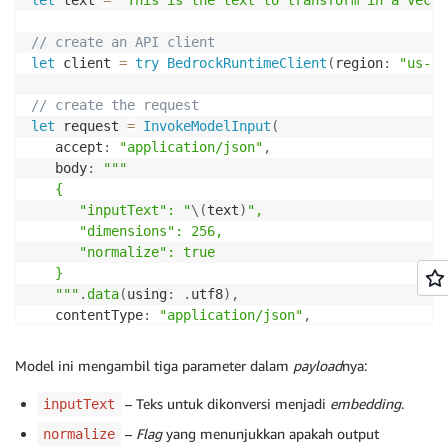
let
 text 
=
"This is the text to transform in a vecto
// create an API client
let
 client 
=
try
BedrockRuntimeClient
(
region
:
"us-ea
// create the request 
let
 request 
=
InvokeModelInput
(
   accept
:
"application/json"
,
   body
:
"""

   {

      "inputText": "
\(
text
)
",

      "dimensions": 256,

      "normalize": true

   }

   """
.
data
(
using
:
.
utf8
)
,
   contentType
:
"application/json"
,
   modelId
:
"amazon.titan-embed-text-v2:0"
)
Model ini mengambil tiga parameter dalam
payload
nya:
// send the request 
let
 response 
=
try
await
 client
.
invokeModel
(
input
:
 r
– Teks untuk dikonversi menjadi
embedding
.
inputText
–
Flag
yang menunjukkan apakah output
normalize
// decode the response