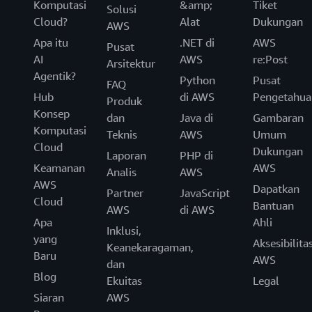
Komputasi
&amp;
Tiket
Solusi
Cloud?
Alat
Dukungan
AWS
Apa itu
.NET di
AWS
Pusat
AI
AWS
re:Post
Arsitektur
Agentik?
Python
Pusat
FAQ
Hub
di AWS
Pengetahua
Produk
Konsep
dan
Java di
Gambaran
Komputasi
Teknis
AWS
Umum
Cloud
Dukungan
Laporan
PHP di
Keamanan
AWS
Analis
AWS
AWS
Dapatkan
Partner
JavaScript
Cloud
Bantuan
AWS
di AWS
Apa
Ahli
Inklusi,
yang
Aksesibilita
Keanekaragaman,
Baru
AWS
dan
Blog
Ekuitas
Legal
Siaran
AWS