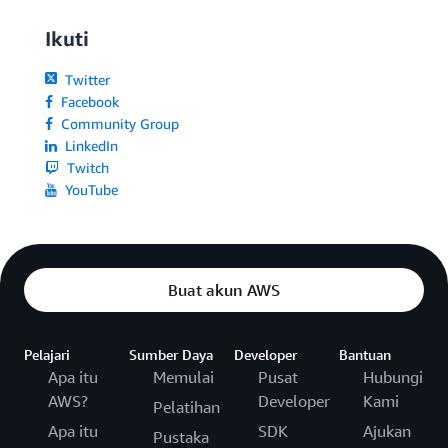
Ikuti
Twitter
Facebook
Community Group
LinkedIn
Twitch
YouTube
Buat akun AWS
Pelajari
Sumber Daya
Developer
Bantuan
Apa itu
Memulai
Pusat
Hubungi
AWS?
Developer
Kami
Pelatihan
Apa itu
SDK
Ajukan
Pustaka