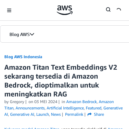
Skip to Main Content
Blog AWS
Beranda
Blog AWS Indonesia
Amazon Titan Text Embeddings V2
Edisi
sekarang tersedia di Amazon
Bedrock, dioptimalkan untuk
meningkatkan RAG
by Gregory
on
03 MEI 2024
in
Amazon Bedrock
,
Amazon
Titan
,
Announcements
,
Artificial Intelligence
,
Featured
,
Generative
AI
,
Generative AI
,
Launch
,
News
Permalink
Share