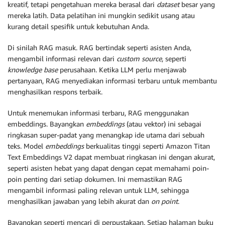
kreatif, tetapi pengetahuan mereka berasal dari
dataset
besar yang
mereka latih. Data pelatihan ini mungkin sedikit usang atau
kurang detail spesifik untuk kebutuhan Anda.
Di sinilah RAG masuk. RAG bertindak seperti asisten Anda,
mengambil informasi relevan dari
custom source
, seperti
knowledge base
perusahaan. Ketika LLM perlu menjawab
pertanyaan, RAG menyediakan informasi terbaru untuk membantu
menghasilkan respons terbaik.
Untuk menemukan informasi terbaru, RAG menggunakan
embeddings. Bayangkan
embeddings
(atau vektor) ini sebagai
ringkasan super-padat yang menangkap ide utama dari sebuah
teks. Model
embeddings
berkualitas tinggi seperti Amazon Titan
Text Embeddings V2 dapat membuat ringkasan ini dengan akurat,
seperti asisten hebat yang dapat dengan cepat memahami poin-
poin penting dari setiap dokumen. Ini memastikan RAG
mengambil informasi paling relevan untuk LLM, sehingga
menghasilkan jawaban yang lebih akurat dan
on point
.
Bayangkan seperti mencari di perpustakaan. Setiap halaman buku