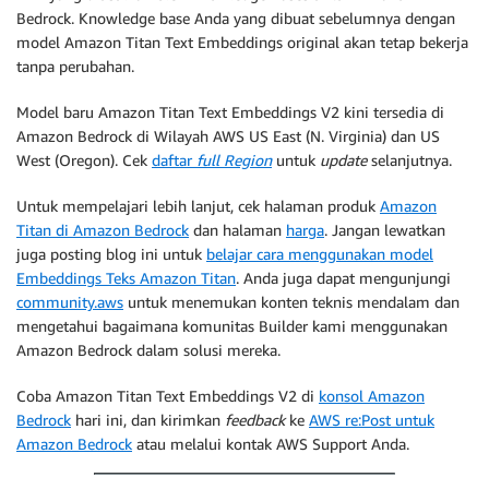
Bedrock. Knowledge base Anda yang dibuat sebelumnya dengan
model Amazon Titan Text Embeddings original akan tetap bekerja
tanpa perubahan.
Model baru Amazon Titan Text Embeddings V2 kini tersedia di
Amazon Bedrock di Wilayah AWS US East (N. Virginia) dan US
West (Oregon). Cek
daftar
full Region
untuk
update
selanjutnya.
Untuk mempelajari lebih lanjut, cek halaman produk
Amazon
Titan di Amazon Bedrock
dan halaman
harga
. Jangan lewatkan
juga posting blog ini untuk
belajar cara menggunakan model
Embeddings Teks Amazon Titan
. Anda juga dapat mengunjungi
community.aws
untuk menemukan konten teknis mendalam dan
mengetahui bagaimana komunitas Builder kami menggunakan
Amazon Bedrock dalam solusi mereka.
Coba Amazon Titan Text Embeddings V2 di
konsol Amazon
Bedrock
hari ini, dan kirimkan
feedback
ke
AWS re:Post untuk
Amazon Bedrock
atau melalui kontak AWS Support Anda.