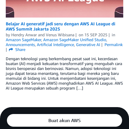
Belajar AI generatif jadi seru dengan AWS AI League di
AWS Summit Jakarta 2025
by
Hendry Anwar
and
Venus Wibisana
on
15 SEP 2025
in
Amazon SageMaker
,
Amazon SageMaker Unified Studio
,
Announcements
,
Artificial Intelligence
,
Generative AI
Permalink
Share
Dengan teknologi yang berkembang pesat saat ini, kecerdasan
buatan (AI) menjadi kekuatan transformatif yang mengubah cara
bisnis beroperasi dan berinovasi. Namun, adopsi teknologi ini
juga dapat terasa menantang, terutama bagi mereka yang baru
memulai di bidang ini. Untuk menjembatani kesenjangan ini,
Amazon Web Services (AWS) menghadirkan AWS AI League. AWS
AI League merupakan sebuah program […]
Buat akun AWS