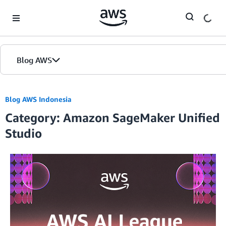
Skip to Main Content
Blog AWS
Beranda
Blog AWS Indonesia
Category: Amazon SageMaker Unified
Edisi
Studio