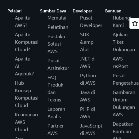
Pelajari
Sumber Daya
Developer
Bantuan
Apa itu
Memulai
Pusat
Hubungi
AWS?
Developer
Kami
Pelatihan
Apa itu
SDK
Ajukan
Pustaka
Komputasi
&amp;
Tiket
Solusi
Cloud?
Alat
Dukungan
AWS
Apa itu
.NET di
AWS
Pusat
AI
AWS
re:Post
Arsitektur
Agentik?
Python
Pusat
FAQ
Hub
di AWS
Pengetahua
Produk
Konsep
dan
Java di
Gambaran
Komputasi
Teknis
AWS
Umum
Cloud
Dukungan
Laporan
PHP di
Keamanan
AWS
Analis
AWS
AWS
Dapatkan
Partner
JavaScript
Cloud
Bantuan
AWS
di AWS
Apa
Ahli