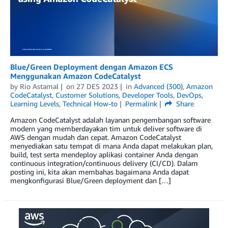
Blue/Green Deployment dengan Amazon ECS
Menggunakan Amazon CodeCatalyst
by
Rio Astamal
on
27 DES 2023
in
Advanced (300)
,
Amazon
CodeCatalyst
,
Customer Solutions
,
Developer Tools
,
DevOps
,
Learning Levels
,
Technical How-to
Permalink
Share
Amazon CodeCatalyst adalah layanan pengembangan software
modern yang memberdayakan tim untuk deliver software di
AWS dengan mudah dan cepat. Amazon CodeCatalyst
menyediakan satu tempat di mana Anda dapat melakukan plan,
build, test serta mendeploy aplikasi container Anda dengan
continuous integration/continuous delivery (CI/CD). Dalam
posting ini, kita akan membahas bagaimana Anda dapat
mengkonfigurasi Blue/Green deployment dan […]