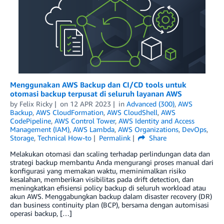
Menggunakan AWS Backup dan CI/CD tools untuk
otomasi backup terpusat di seluruh layanan AWS
by
Felix Ricky
on
12 APR 2023
in
Advanced (300)
,
AWS
Backup
,
AWS CloudFormation
,
AWS CloudShell
,
AWS
CodePipeline
,
AWS Control Tower
,
AWS Identity and Access
Management (IAM)
,
AWS Lambda
,
AWS Organizations
,
DevOps
,
Storage
,
Technical How-to
Permalink
Share
Melakukan otomasi dan scaling terhadap perlindungan data dan
strategi backup membantu Anda mengurangi proses manual dari
konfigurasi yang memakan waktu, meminimalkan risiko
kesalahan, memberikan visibilitas pada drift detection, dan
meningkatkan efisiensi policy backup di seluruh workload atau
akun AWS. Menggabungkan backup dalam disaster recovery (DR)
dan business continuity plan (BCP), bersama dengan automisasi
operasi backup, […]