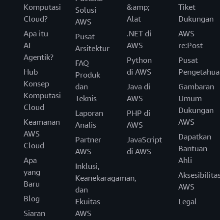
Komputasi
&amp;
Tiket
Solusi
Cloud?
Alat
Dukungan
AWS
Apa itu
.NET di
AWS
Pusat
AI
AWS
re:Post
Arsitektur
Agentik?
Python
Pusat
FAQ
Hub
di AWS
Pengetahua
Produk
Konsep
dan
Java di
Gambaran
Komputasi
Teknis
AWS
Umum
Cloud
Dukungan
Laporan
PHP di
Keamanan
AWS
Analis
AWS
AWS
Dapatkan
Partner
JavaScript
Cloud
Bantuan
AWS
di AWS
Apa
Ahli
Inklusi,
yang
Aksesibilita
Keanekaragaman,
Baru
AWS
dan
Blog
Ekuitas
Legal
Siaran
AWS