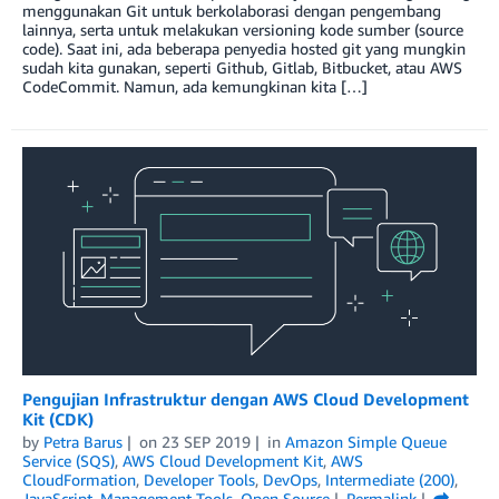
menggunakan Git untuk berkolaborasi dengan pengembang
lainnya, serta untuk melakukan versioning kode sumber (source
code). Saat ini, ada beberapa penyedia hosted git yang mungkin
sudah kita gunakan, seperti Github, Gitlab, Bitbucket, atau AWS
CodeCommit. Namun, ada kemungkinan kita […]
Pengujian Infrastruktur dengan AWS Cloud Development
Kit (CDK)
by
Petra Barus
on
23 SEP 2019
in
Amazon Simple Queue
Service (SQS)
,
AWS Cloud Development Kit
,
AWS
CloudFormation
,
Developer Tools
,
DevOps
,
Intermediate (200)
,
JavaScript
,
Management Tools
,
Open Source
Permalink