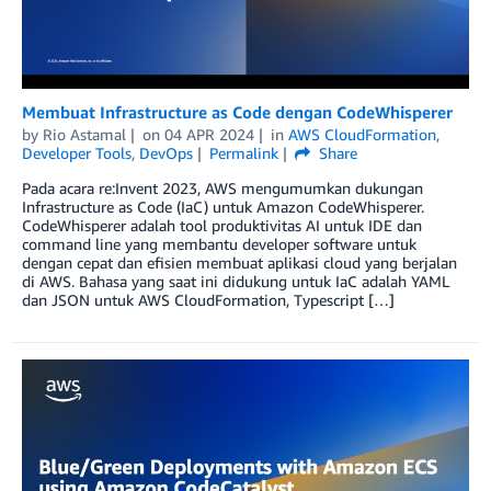
Membuat Infrastructure as Code dengan CodeWhisperer
by
Rio Astamal
on
04 APR 2024
in
AWS CloudFormation
,
Developer Tools
,
DevOps
Permalink
Share
Pada acara re:Invent 2023, AWS mengumumkan dukungan
Infrastructure as Code (IaC) untuk Amazon CodeWhisperer.
CodeWhisperer adalah tool produktivitas AI untuk IDE dan
command line yang membantu developer software untuk
dengan cepat dan efisien membuat aplikasi cloud yang berjalan
di AWS. Bahasa yang saat ini didukung untuk IaC adalah YAML
dan JSON untuk AWS CloudFormation, Typescript […]