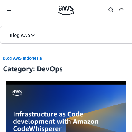
Skip to Main Content
Blog AWS
Beranda
Blog AWS Indonesia
Category: DevOps
Edisi