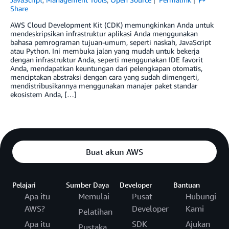
Share
AWS Cloud Development Kit (CDK) memungkinkan Anda untuk
mendeskripsikan infrastruktur aplikasi Anda menggunakan
bahasa pemrograman tujuan-umum, seperti naskah, JavaScript
atau Python. Ini membuka jalan yang mudah untuk bekerja
dengan infrastruktur Anda, seperti menggunakan IDE favorit
Anda, mendapatkan keuntungan dari pelengkapan otomatis,
menciptakan abstraksi dengan cara yang sudah dimengerti,
mendistribusikannya menggunakan manajer paket standar
ekosistem Anda, […]
Buat akun AWS
Pelajari
Sumber Daya
Developer
Bantuan
Apa itu
Memulai
Pusat
Hubungi
AWS?
Developer
Kami
Pelatihan
Apa itu
SDK
Ajukan
Pustaka