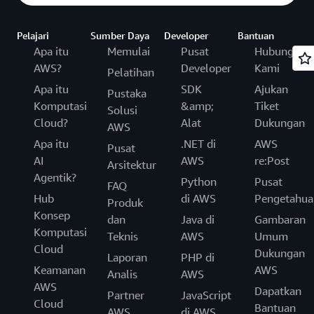
Pelajari
Sumber Daya
Developer
Bantuan
Apa itu
Memulai
Pusat
Hubungi
AWS?
Developer
Kami
Pelatihan
Apa itu
SDK
Ajukan
Pustaka
Komputasi
&amp;
Tiket
Solusi
Cloud?
Alat
Dukungan
AWS
Apa itu
.NET di
AWS
Pusat
AI
AWS
re:Post
Arsitektur
Agentik?
Python
Pusat
FAQ
Hub
di AWS
Pengetahua
Produk
Konsep
dan
Java di
Gambaran
Komputasi
Teknis
AWS
Umum
Cloud
Dukungan
Laporan
PHP di
Keamanan
AWS
Analis
AWS
AWS
Dapatkan
Partner
JavaScript
Cloud
Bantuan
AWS
di AWS