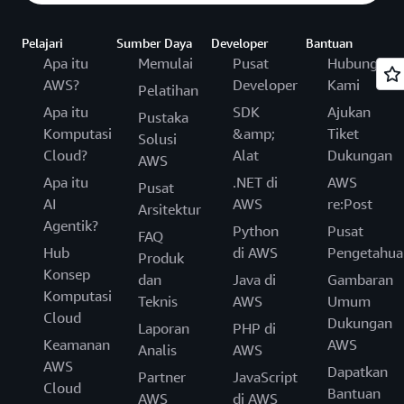
Pelajari
Sumber Daya
Developer
Bantuan
Apa itu
Memulai
Pusat
Hubungi
AWS?
Developer
Kami
Pelatihan
Apa itu
SDK
Ajukan
Pustaka
Komputasi
&amp;
Tiket
Solusi
Cloud?
Alat
Dukungan
AWS
Apa itu
.NET di
AWS
Pusat
AI
AWS
re:Post
Arsitektur
Agentik?
Python
Pusat
FAQ
Hub
di AWS
Pengetahua
Produk
Konsep
dan
Java di
Gambaran
Komputasi
Teknis
AWS
Umum
Cloud
Dukungan
Laporan
PHP di
Keamanan
AWS
Analis
AWS
AWS
Dapatkan
Partner
JavaScript
Cloud
Bantuan
AWS
di AWS