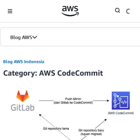
Skip to Main Content
Blog AWS
Beranda
Blog AWS Indonesia
Category: AWS CodeCommit
Edisi