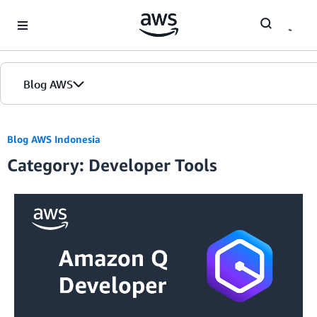
Skip to Main Content
Blog AWS
Beranda
Blog AWS Indonesia
Category: Developer Tools
Edisi