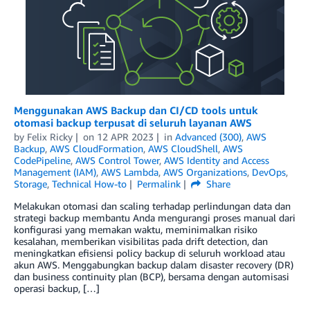
Menggunakan AWS Backup dan CI/CD tools untuk
otomasi backup terpusat di seluruh layanan AWS
by
Felix Ricky
on
12 APR 2023
in
Advanced (300)
,
AWS
Backup
,
AWS CloudFormation
,
AWS CloudShell
,
AWS
CodePipeline
,
AWS Control Tower
,
AWS Identity and Access
Management (IAM)
,
AWS Lambda
,
AWS Organizations
,
DevOps
,
Storage
,
Technical How-to
Permalink
Share
Melakukan otomasi dan scaling terhadap perlindungan data dan
strategi backup membantu Anda mengurangi proses manual dari
konfigurasi yang memakan waktu, meminimalkan risiko
kesalahan, memberikan visibilitas pada drift detection, dan
meningkatkan efisiensi policy backup di seluruh workload atau
akun AWS. Menggabungkan backup dalam disaster recovery (DR)
dan business continuity plan (BCP), bersama dengan automisasi
operasi backup, […]