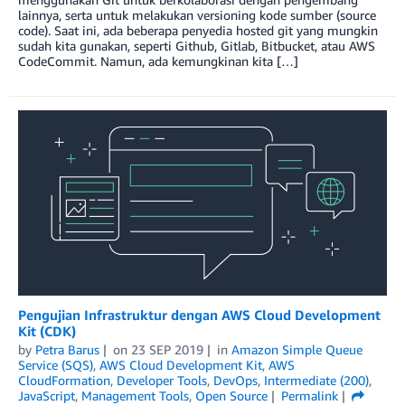
lainnya, serta untuk melakukan versioning kode sumber (source
code). Saat ini, ada beberapa penyedia hosted git yang mungkin
sudah kita gunakan, seperti Github, Gitlab, Bitbucket, atau AWS
CodeCommit. Namun, ada kemungkinan kita […]
Pengujian Infrastruktur dengan AWS Cloud Development
Kit (CDK)
by
Petra Barus
on
23 SEP 2019
in
Amazon Simple Queue
Service (SQS)
,
AWS Cloud Development Kit
,
AWS
CloudFormation
,
Developer Tools
,
DevOps
,
Intermediate (200)
,
JavaScript
,
Management Tools
,
Open Source
Permalink