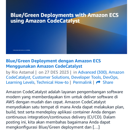
Blue/Green Deployment dengan Amazon ECS
Menggunakan Amazon CodeCatalyst
by
Rio Astamal
on
27 DES 2023
in
Advanced (300)
,
Amazon
CodeCatalyst
,
Customer Solutions
,
Developer Tools
,
DevOps
,
Learning Levels
,
Technical How-to
Permalink
Share
Amazon CodeCatalyst adalah layanan pengembangan software
modern yang memberdayakan tim untuk deliver software di
AWS dengan mudah dan cepat. Amazon CodeCatalyst
menyediakan satu tempat di mana Anda dapat melakukan plan,
build, test serta mendeploy aplikasi container Anda dengan
continuous integration/continuous delivery (CI/CD). Dalam
posting ini, kita akan membahas bagaimana Anda dapat
mengkonfigurasi Blue/Green deployment dan […]