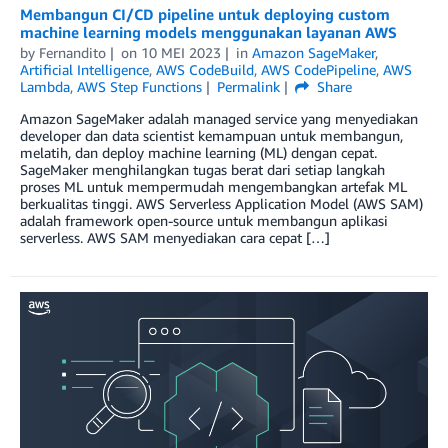
Membangun CI/CD pipeline untuk deploying custom
machine learning models menggunakan layanan AWS
by
Fernandito
on
10 MEI 2023
in
Amazon SageMaker
,
Artificial Intelligence
,
AWS CodeBuild
,
AWS CodePipeline
,
AWS
Lambda
,
AWS Step Functions
Permalink
Share
Amazon SageMaker adalah managed service yang menyediakan
developer dan data scientist kemampuan untuk membangun,
melatih, dan deploy machine learning (ML) dengan cepat.
SageMaker menghilangkan tugas berat dari setiap langkah
proses ML untuk mempermudah mengembangkan artefak ML
berkualitas tinggi. AWS Serverless Application Model (AWS SAM)
adalah framework open-source untuk membangun aplikasi
serverless. AWS SAM menyediakan cara cepat […]