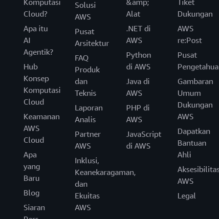
Komputasi
&amp;
Tiket
Solusi
Cloud?
Alat
Dukungan
AWS
Apa itu
.NET di
AWS
Pusat
AI
AWS
re:Post
Arsitektur
Agentik?
Python
Pusat
FAQ
Hub
di AWS
Pengetahua
Produk
Konsep
dan
Java di
Gambaran
Komputasi
Teknis
AWS
Umum
Cloud
Dukungan
Laporan
PHP di
Keamanan
AWS
Analis
AWS
AWS
Dapatkan
Partner
JavaScript
Cloud
Bantuan
AWS
di AWS
Apa
Ahli
Inklusi,
yang
Aksesibilita
Keanekaragaman,
Baru
AWS
dan
Blog
Ekuitas
Legal
Siaran
AWS