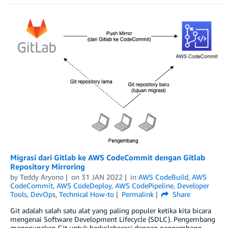
Migrasi dari Gitlab ke AWS CodeCommit dengan Gitlab
Repository Mirroring
by
Teddy Aryono
on
31 JAN 2022
in
AWS CodeBuild
,
AWS
CodeCommit
,
AWS CodeDeploy
,
AWS CodePipeline
,
Developer
Tools
,
DevOps
,
Technical How-to
Permalink
Share
Git adalah salah satu alat yang paling populer ketika kita bicara
mengenai Software Development Lifecycle (SDLC). Pengembang
menggunakan Git untuk berkolaborasi dengan pengembang