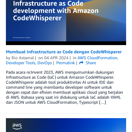
Membuat Infrastructure as Code dengan CodeWhisperer
by
Rio Astamal
on
04 APR 2024
in
AWS CloudFormation
,
Developer Tools
,
DevOps
Permalink
Share
Pada acara re:Invent 2023, AWS mengumumkan dukungan
Infrastructure as Code (IaC) untuk Amazon CodeWhisperer.
CodeWhisperer adalah tool produktivitas AI untuk IDE dan
command line yang membantu developer software untuk
dengan cepat dan efisien membuat aplikasi cloud yang berjalan
di AWS. Bahasa yang saat ini didukung untuk IaC adalah YAML
dan JSON untuk AWS CloudFormation, Typescript […]