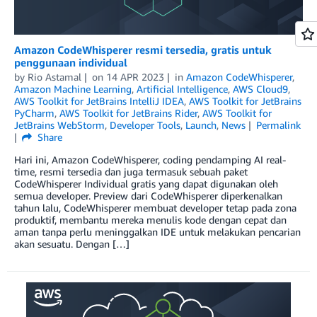
Amazon CodeWhisperer resmi tersedia, gratis untuk
penggunaan individual
by
Rio Astamal
on
14 APR 2023
in
Amazon CodeWhisperer
,
Amazon Machine Learning
,
Artificial Intelligence
,
AWS Cloud9
,
AWS Toolkit for JetBrains IntelliJ IDEA
,
AWS Toolkit for JetBrains
PyCharm
,
AWS Toolkit for JetBrains Rider
,
AWS Toolkit for
JetBrains WebStorm
,
Developer Tools
,
Launch
,
News
Permalink
Share
Hari ini, Amazon CodeWhisperer, coding pendamping AI real-
time, resmi tersedia dan juga termasuk sebuah paket
CodeWhisperer Individual gratis yang dapat digunakan oleh
semua developer. Preview dari CodeWhisperer diperkenalkan
tahun lalu, CodeWhisperer membuat developer tetap pada zona
produktif, membantu mereka menulis kode dengan cepat dan
aman tanpa perlu meninggalkan IDE untuk melakukan pencarian
akan sesuatu. Dengan […]