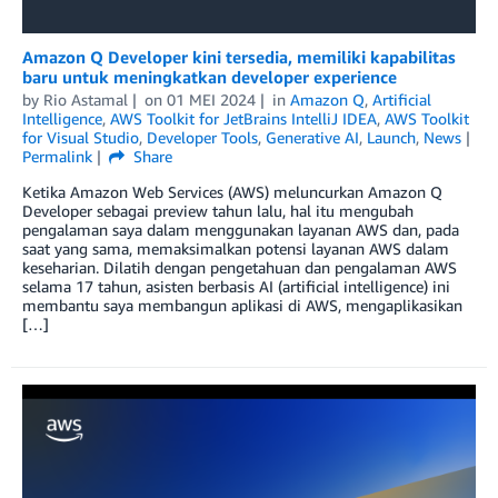
Amazon Q Developer kini tersedia, memiliki kapabilitas
baru untuk meningkatkan developer experience
by
Rio Astamal
on
01 MEI 2024
in
Amazon Q
,
Artificial
Intelligence
,
AWS Toolkit for JetBrains IntelliJ IDEA
,
AWS Toolkit
for Visual Studio
,
Developer Tools
,
Generative AI
,
Launch
,
News
Permalink
Share
Ketika Amazon Web Services (AWS) meluncurkan Amazon Q
Developer sebagai preview tahun lalu, hal itu mengubah
pengalaman saya dalam menggunakan layanan AWS dan, pada
saat yang sama, memaksimalkan potensi layanan AWS dalam
keseharian. Dilatih dengan pengetahuan dan pengalaman AWS
selama 17 tahun, asisten berbasis AI (artificial intelligence) ini
membantu saya membangun aplikasi di AWS, mengaplikasikan
[…]