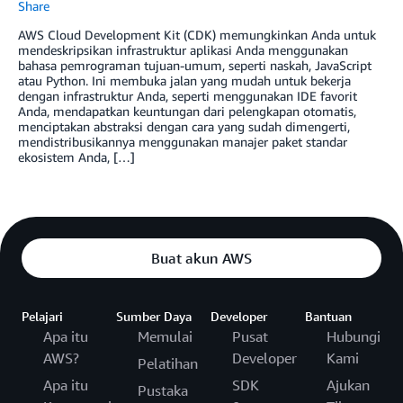
Share
AWS Cloud Development Kit (CDK) memungkinkan Anda untuk
mendeskripsikan infrastruktur aplikasi Anda menggunakan
bahasa pemrograman tujuan-umum, seperti naskah, JavaScript
atau Python. Ini membuka jalan yang mudah untuk bekerja
dengan infrastruktur Anda, seperti menggunakan IDE favorit
Anda, mendapatkan keuntungan dari pelengkapan otomatis,
menciptakan abstraksi dengan cara yang sudah dimengerti,
mendistribusikannya menggunakan manajer paket standar
ekosistem Anda, […]
Buat akun AWS
Pelajari
Sumber Daya
Developer
Bantuan
Apa itu
Memulai
Pusat
Hubungi
AWS?
Developer
Kami
Pelatihan
Apa itu
SDK
Ajukan
Pustaka