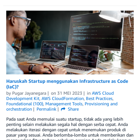
Haruskah Startup menggunakan Infrastructure as Code
(IaC)?
by
Pugar Jayanegara
on
31 MEI 2023
in
AWS Cloud
Development Kit
,
AWS CloudFormation
,
Best Practices
,
Foundational (100)
,
Management Tools
,
Provisioning and
orchestration
Permalink
Share
Pada saat Anda memulai suatu startup, tidak ada yang lebih
penting selain melakukan segala hal dengan serba cepat. Anda
melakukan iterasi dengan cepat untuk menemukan produk di
pasar yang sesuai. Anda berlomba-lomba untuk memberikan dan