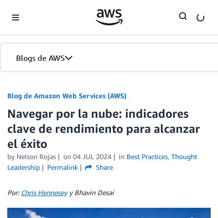
Skip to Main Content
Blogs de AWS
Inicio
Blog de Amazon Web Services (AWS)
Navegar por la nube: indicadores
Ediciones
clave de rendimiento para alcanzar
el éxito
by
Nelson Rojas
on
04 JUL 2024
in
Best Practices
,
Thought
Leadership
Permalink
Share
Por:
Chris Hennesey
y Bhavin Desai