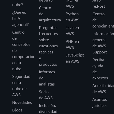
nube?
AWS
re:Post
Centro
¿Qué es
de
Python
Centro
la IA
arquitectura
en AWS
de
agencial?
conocimien
Preguntas
Java en
Centro
frecuentes
AWS
Información
de
sobre
general
PHP en
conceptos
cuestiones
de AWS
AWS
de
técnicas
Support
JavaScript
computación
y
Reciba
en AWS
en la
productos
ayuda
nube
Informes
de
Seguridad
de
expertos
en la
analistas
Accesibilida
nube de
Socios
de AWS
AWS
de AWS
Asuntos
Novedades
Inclusión,
jurídicos
Blogs
diversidad