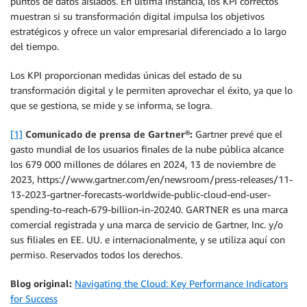
puntos de datos aislados. En última instancia, los KPI correctos
muestran si su transformación digital impulsa los objetivos
estratégicos y ofrece un valor empresarial diferenciado a lo largo
del tiempo.
Los KPI proporcionan medidas únicas del estado de su
transformación digital y le permiten aprovechar el éxito, ya que lo
que se gestiona, se mide y se informa, se logra.
[1]
Comunicado de prensa de Gartner®:
Gartner prevé que el
gasto mundial de los usuarios finales de la nube pública alcance
los 679 000 millones de dólares en 2024, 13 de noviembre de
2023, https://www.gartner.com/en/newsroom/press-releases/11-
13-2023-gartner-forecasts-worldwide-public-cloud-end-user-
spending-to-reach-679-billion-in-20240. GARTNER es una marca
comercial registrada y una marca de servicio de Gartner, Inc. y/o
sus filiales en EE. UU. e internacionalmente, y se utiliza aquí con
permiso. Reservados todos los derechos.
Blog original:
Navigating the Cloud: Key Performance Indicators
for Success