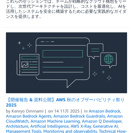
これらのセッションでは、チームが戦略的なクラウド構想をリー
ドし、次世代アーキテクチャを設計し、コストを最適化し、AIを
活用したシステムを安全に構築するために必要な実践的なガイダ
ンスを提供します。
【開催報告 & 資料公開】AWS 秋のオブザーバビリティ祭り
2025
by
Kenryo Ominami
on
14 11月 2025
in
Amazon Bedrock
,
Amazon Bedrock Agents
,
Amazon Bedrock Guardrails
,
Amazon
CloudWatch
,
Amazon Machine Learning
,
Amazon Q Developer
,
Architecture
,
Artificial Intelligence
,
AWS X-Ray
,
Generative AI
,
Management Tools
,
Monitoring and observability
,
Technical How-