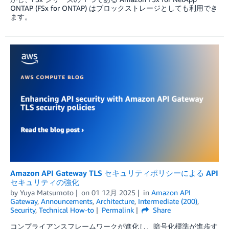
ONTAP (FSx for ONTAP) はブロックストレージとしても利用でき
ます。
Amazon API Gateway TLS セキュリティポリシーによる API
セキュリティの強化
by
Yuya Matsumoto
on
01 12月 2025
in
Amazon API
Gateway
,
Announcements
,
Architecture
,
Intermediate (200)
,
Security
,
Technical How-to
Permalink
Share
コンプライアンスフレームワークが進化し、暗号化標準が進歩す