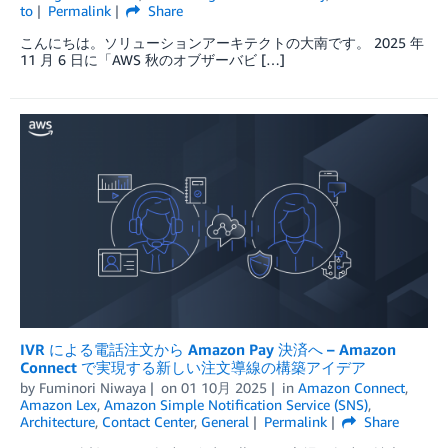
to
Permalink
Share
こんにちは。ソリューションアーキテクトの大南です。 2025 年
11 月 6 日に「AWS 秋のオブザーバビ […]
IVR による電話注文から Amazon Pay 決済へ – Amazon
Connect で実現する新しい注文導線の構築アイデア
by
Fuminori Niwaya
on
01 10月 2025
in
Amazon Connect
,
Amazon Lex
,
Amazon Simple Notification Service (SNS)
,
Architecture
,
Contact Center
,
General
Permalink
Share