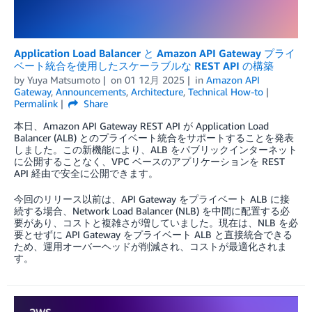
Application Load Balancer と Amazon API Gateway プライ
ベート統合を使用したスケーラブルな REST API の構築
by
Yuya Matsumoto
on
01 12月 2025
in
Amazon API
Gateway
,
Announcements
,
Architecture
,
Technical How-to
Permalink
Share
本日、Amazon API Gateway REST API が Application Load
Balancer (ALB) とのプライベート統合をサポートすることを発表
しました。この新機能により、ALB をパブリックインターネット
に公開することなく、VPC ベースのアプリケーションを REST
API 経由で安全に公開できます。
今回のリリース以前は、API Gateway をプライベート ALB に接
続する場合、Network Load Balancer (NLB) を中間に配置する必
要があり、コストと複雑さが増していました。現在は、NLB を必
要とせずに API Gateway をプライベート ALB と直接統合できる
ため、運用オーバーヘッドが削減され、コストが最適化されま
す。