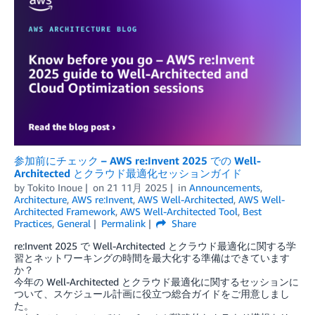
参加前にチェック – AWS re:Invent 2025 での Well-
Architected とクラウド最適化セッションガイド
by
Tokito Inoue
on
21 11月 2025
in
Announcements
,
Architecture
,
AWS re:Invent
,
AWS Well-Architected
,
AWS Well-
Architected Framework
,
AWS Well-Architected Tool
,
Best
Practices
,
General
Permalink
Share
re:Invent 2025 で Well-Architected とクラウド最適化に関する学
習とネットワーキングの時間を最大化する準備はできています
か？
今年の Well-Architected とクラウド最適化に関するセッションに
ついて、スケジュール計画に役立つ総合ガイドをご用意しまし
た。