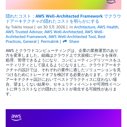
隠れたコスト：AWS Well-Architected Framework でクラウ
ドアーキテクチャの隠れたコストを明らかにする
by
Tokito Inoue
on
30 3月 2026
in
Architecture
,
AWS Health
,
AWS Trusted Advisor
,
AWS Well-Architected
,
AWS Well-
Architected Framework
,
AWS Well-Architected Tool
,
Best
Practices
,
General
Permalink
Share
AWS とクラウドコンピューティングは、企業の業務運営のあり
方を変革しました。組織はクラウド上で大規模にデータを保存、
処理、管理できるようになり、コンピューティングリソースをユ
ーティリティとして扱えるようになりました。クラウドアーキテ
クチャの設計では、それぞれの要件に適したソリューションを見
つけるためにトレードオフを検討する必要があります。クラウド
アーキテクチャ設計においてベストプラクティスに従わない場
合、望ましくない結果や、セキュリティイベントや可用性イベン
トに伴うコストなどの隠れたコストが発生する可能性がありま
す。