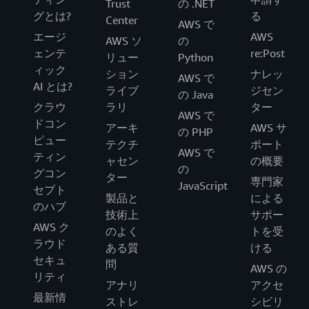
Trust
の .NET
グとは?
る
Center
AWS で
エージ
AWS
AWS ソ
の
ェンテ
re:Post
リュー
Python
ィック
ション
ナレッ
AWS で
AI とは?
ライブ
ジセン
の Java
クラウ
ラリ
ター
AWS で
ドコン
アーキ
AWS サ
の PHP
ピュー
テクチ
ポート
AWS で
ティン
ャセン
の概要
の
グコン
ター
専門家
JavaScript
セプト
製品と
による
のハブ
技術上
サポー
AWS ク
のよく
トを受
ラウド
ある質
ける
セキュ
問
AWS の
リティ
アナリ
アクセ
最新情
ストレ
シビリ