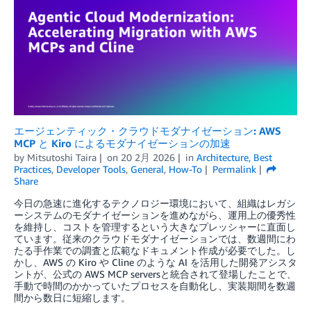
エージェンティック・クラウドモダナイゼーション: AWS
MCP と Kiro によるモダナイゼーションの加速
by
Mitsutoshi Taira
on
20 2月 2026
in
Architecture
,
Best
Practices
,
Developer Tools
,
General
,
How-To
Permalink
Share
今日の急速に進化するテクノロジー環境において、組織はレガシ
ーシステムのモダナイゼーションを進めながら、運用上の優秀性
を維持し、コストを管理するという大きなプレッシャーに直面し
ています。従来のクラウドモダナイゼーションでは、数週間にわ
たる手作業での調査と広範なドキュメント作成が必要でした。し
かし、AWS の Kiro や Cline のような AI を活用した開発アシスタ
ントが、公式の AWS MCP serversと統合されて登場したことで、
手動で時間のかかっていたプロセスを自動化し、実装期間を数週
間から数日に短縮します。