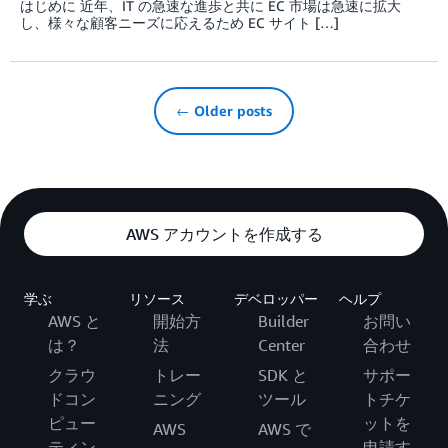
はじめに 近年、IT の急速な進歩と共に EC 市場は急速に拡大
し、様々な顧客ニーズに応えるため EC サイト […]
← Older posts
AWS アカウントを作成する
学ぶ
リソース
デベロッパー
ヘルプ
AWS と
開始方
Builder
お問い
は？
法
Center
合わせ
クラウ
トレー
SDK と
サポー
ドコン
ニング
ツール
トチケ
ピュー
ットを
AWS
AWS で
ティン
申請す