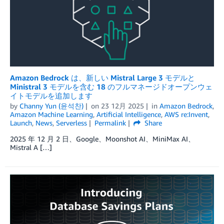
Amazon Bedrock は、新しい Mistral Large 3 モデルと
Ministral 3 モデルを含む 18 のフルマネージドオープンウェ
イトモデルを追加します
by
Channy Yun (윤석찬)
on
23 12月 2025
in
Amazon Bedrock
,
Amazon Machine Learning
,
Artificial Intelligence
,
AWS re:Invent
,
Launch
,
News
,
Serverless
Permalink
Share
2025 年 12 月 2 日、Google、Moonshot AI、MiniMax AI、
Mistral A […]