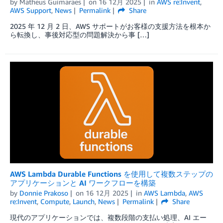
by
Matheus Guimaraes
on
16 12月 2025
in
AWS re:Invent
,
AWS Support
,
News
Permalink
Share
2025 年 12 月 2 日、AWS サポートがお客様の支援方法を根本か
ら転換し、事後対応型の問題解決から事 […]
AWS Lambda Durable Functions を使用して複数ステップの
アプリケーションと AI ワークフローを構築
by
Donnie Prakoso
on
16 12月 2025
in
AWS Lambda
,
AWS
re:Invent
,
Compute
,
Launch
,
News
Permalink
Share
現代のアプリケーションでは、複数段階の支払い処理、AI エー