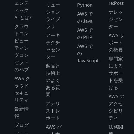
ェンテ
re:Post
リュー
Python
ィック
ション
ナレッ
AWS で
AI とは?
ライブ
ジセン
の Java
クラウ
ラリ
ター
AWS で
ドコン
アーキ
AWS サ
の PHP
ピュー
テクチ
ポート
AWS で
ティン
ャセン
の概要
の
グコン
ター
専門家
JavaScript
セプト
製品と
による
のハブ
技術上
サポー
AWS ク
のよく
トを受
ラウド
ある質
ける
セキュ
問
AWS の
リティ
アナリ
アクセ
最新情
ストレ
シビリ
報
ポート
ティ
ブログ
AWS パ
法務関
プレス
ートナ
連