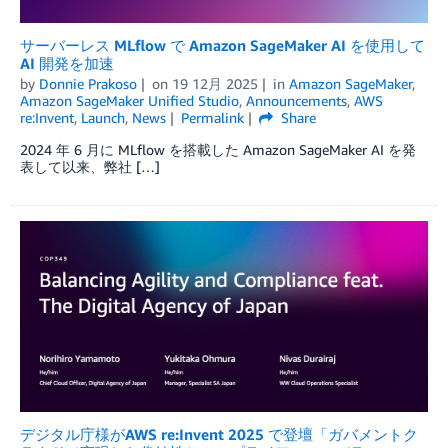
サーバーレス MLflow で Amazon SageMaker AI を使用して
AI 開発を加速
by
Donnie Prakoso
on
19 12月 2025
in
Amazon SageMaker
,
Amazon SageMaker Unified Studio
,
Announcements
,
AWS
re:Invent
,
Launch
,
News
Permalink
Share
2024 年 6 月に MLflow を搭載した Amazon SageMaker AI を発
表して以来、弊社 […]
デジタル庁様がAWS re:Invent 2025 で登壇「ガバメントク