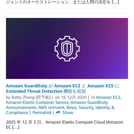
ジェントのオーケストレーション、または人間の決定を […]
Amazon GuardDuty が Amazon EC2 と Amazon ECS に
Extended Threat Detection 機能を追加
by
Betty Zheng (郑予彬)
on
16 12月 2025
in
Amazon EC2
,
Amazon Elastic Container Service
,
Amazon GuardDuty
,
Announcements
,
AWS re:Invent
,
News
,
Security, Identity, &
Compliance
Permalink
Share
2025 年 12 月 2 日、Amazon Elastic Compute Cloud (Amazon
EC […]