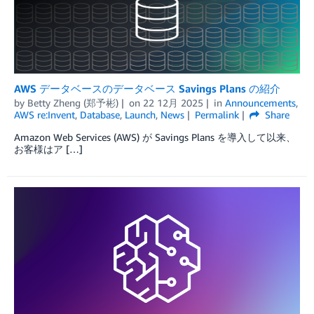
AWS データベースのデータベース Savings Plans の紹介
by
Betty Zheng (郑予彬)
on
22 12月 2025
in
Announcements
,
AWS re:Invent
,
Database
,
Launch
,
News
Permalink
Share
Amazon Web Services (AWS) が Savings Plans を導入して以来、
お客様はア […]