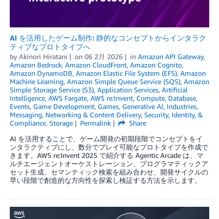
AI を活用したゲーム制作: 静的なコンセプトからインタラク
ティブなプロトタイプへ
by
Akinori Hiratani
on
06 2月 2026
in
Amazon API Gateway
,
Amazon Bedrock
,
Amazon CloudFront
,
Amazon Cognito
,
Amazon DynamoDB
,
Amazon Elastic File System (EFS)
,
Amazon
Machine Learning
,
Amazon Simple Queue Service (SQS)
,
Amazon
Simple Storage Service (S3)
,
Application Services
,
Artificial
Intelligence
,
AWS Fargate
,
AWS re:Invent
,
Compute
,
Database
,
Events
,
Game Development
,
Games
,
Generative AI
,
Industries
,
Messaging
,
Networking & Content Delivery
,
Security, Identity, &
Compliance
,
Storage
Permalink
Share
AI を活用することで、ゲーム開発の初期段階でコンセプトをイ
ンタラクティブにし、数分でプレイ可能なプロトタイプを作成で
きます。AWS re:Invent 2025 で紹介する Agentic Arcade は、マ
ルチエージェントオーケストレーション、プログラマティックア
セット生成、セマンティック検索を組み合わせ、開発サイクルの
早い段階で創造的な方向性を探索し検証する方法を示します。