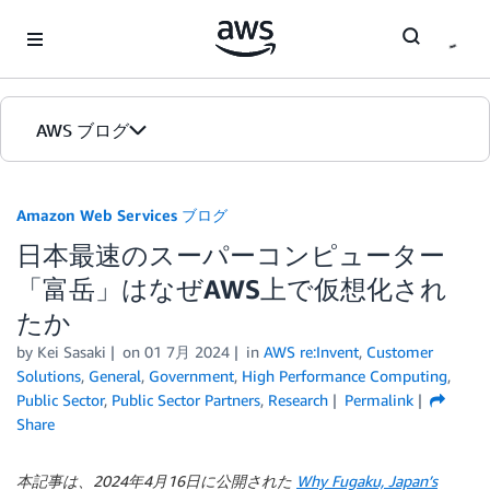
Skip to Main Content
AWS ブログ
ホーム
Amazon Web Services ブログ
日本最速のスーパーコンピューター
カテゴリ
「富岳」はなぜAWS上で仮想化され
エディション
たか
by
Kei Sasaki
on
01 7月 2024
in
AWS re:Invent
,
Customer
Solutions
,
General
,
Government
,
High Performance Computing
,
Public Sector
,
Public Sector Partners
,
Research
Permalink
Share
本記事は、2024年4月16日に公開された
Why Fugaku, Japan’s