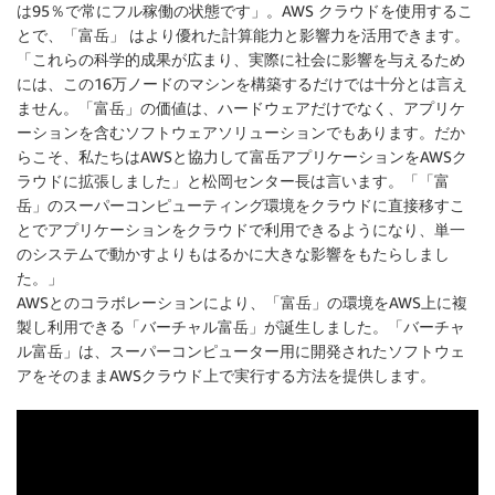
は95％で常にフル稼働の状態です」。AWS クラウドを使用するこ
とで、「富岳」 はより優れた計算能力と影響力を活用できます。
「これらの科学的成果が広まり、実際に社会に影響を与えるため
には、この16万ノードのマシンを構築するだけでは十分とは言え
ません。「富岳」の価値は、ハードウェアだけでなく、アプリケ
ーションを含むソフトウェアソリューションでもあります。だか
らこそ、私たちはAWSと協力して富岳アプリケーションをAWSク
ラウドに拡張しました」と松岡センター長は言います。「「富
岳」のスーパーコンピューティング環境をクラウドに直接移すこ
とでアプリケーションをクラウドで利用できるようになり、単一
のシステムで動かすよりもはるかに大きな影響をもたらしまし
た。」
AWSとのコラボレーションにより、「富岳」の環境をAWS上に複
製し利用できる「バーチャル富岳」が誕生しました。「バーチャ
ル富岳」は、スーパーコンピューター用に開発されたソフトウェ
アをそのままAWSクラウド上で実行する方法を提供します。