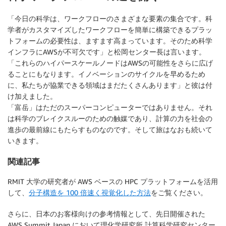
「今日の科学は、ワークフローのさまざまな要素の集合です。科
学者がカスタマイズしたワークフローを簡単に構築できるプラッ
トフォームの必要性は、ますます高まっています。そのため科学
インフラにAWSが不可欠です」と松岡センター長は言います。
「これらのハイパースケールノードはAWSの可能性をさらに広げ
ることにもなります。イノベーションのサイクルを早めるため
に、私たちが協業できる領域はまだたくさんあります」と彼は付
け加えました。
「富岳」はただのスーパーコンピューターではありません。それ
は科学のブレイクスルーのための触媒であり、計算の力を社会の
進歩の最前線にもたらすものなのです。そして旅はなおも続いて
いきます。
関連記事
RMIT 大学の研究者が AWS ベースの HPC プラットフォームを活用
して、
分子構造を 100 倍速く視覚化した方法
をご覧ください。
さらに、日本のお客様向けの参考情報として、先日開催された
AWS Summit Japan において理化学研究所 計算科学研究センター