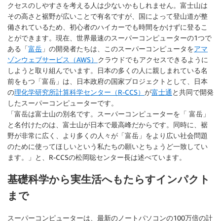
クセスのしやすさを考える人は少ないかもしれません。富士山は
その高さと裾野が広いことで有名ですが、国によって登山道が整
備されているため、初心者のハイカーでも時間をかけずに登るこ
とができます。現在、世界最速のスーパーコンピューターの1つで
ある「
富岳
」の開発者たちは、このスーパーコンピュータを
アマ
ゾンウェブサービス（AWS）
クラウドでもアクセスできるように
しようと取り組んでいます。日本の多くの人に親しまれている名
前をもつ「富岳」は、日本政府の国家プロジェクトとして、日本
の
理化学研究所計算科学センター（R-CCS）
が
富士通
と共同で開発
したスーパーコンピューターです。
「富岳は富士山の別名です。スーパーコンピューターを「 富岳」
と名付けたのは、富士山が日本で最高峰だからです。同時に、裾
野が非常に広く、より多くの人々が「富岳」をより広い社会問題
のために使ってほしいという私たちの願いとちょうど一致してい
ます。」と、R-CCSの松岡聡センター長は述べています。
基礎科学から実生活へもたらすインパクト
まで
スーパーコンピューターは、最新のノートパソコンの100万倍の計