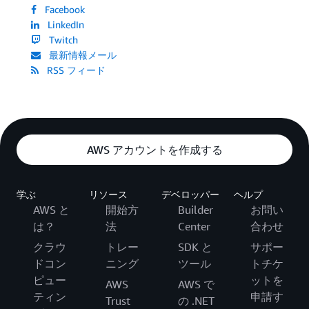
Facebook
LinkedIn
Twitch
最新情報メール
RSS フィード
AWS アカウントを作成する
学ぶ
リソース
デベロッパー
ヘルプ
AWS と
開始方
Builder
お問い
は？
法
Center
合わせ
クラウ
トレー
SDK と
サポー
ドコン
ニング
ツール
トチケ
ピュー
ットを
AWS
AWS で
ティン
申請す
Trust
の .NET