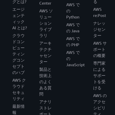
グとは?
る
Center
AWS で
エージ
AWS
AWS ソ
の
ェンテ
re:Post
リュー
Python
ィック
ション
ナレッ
AWS で
AI とは?
ライブ
ジセン
の Java
クラウ
ラリ
ター
AWS で
ドコン
アーキ
AWS サ
の PHP
ピュー
テクチ
ポート
AWS で
ティン
ャセン
の概要
の
グコン
ター
専門家
JavaScript
セプト
製品と
による
のハブ
技術上
サポー
AWS ク
のよく
トを受
ラウド
ある質
ける
セキュ
問
AWS の
リティ
アナリ
アクセ
最新情
ストレ
シビリ
報
ポート
ティ