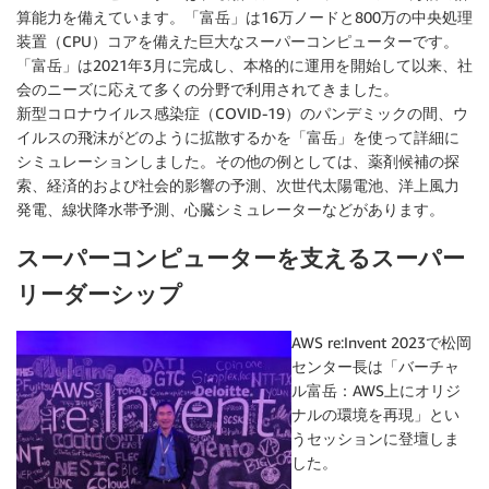
算能力を備えています。「富岳」は16万ノードと800万の中央処理
装置（CPU）コアを備えた巨大なスーパーコンピューターです。
「富岳」は2021年3月に完成し、本格的に運用を開始して以来、社
会のニーズに応えて多くの分野で利用されてきました。
新型コロナウイルス感染症（COVID-19）のパンデミックの間、ウ
イルスの飛沫がどのように拡散するかを「富岳」を使って詳細に
シミュレーションしました。その他の例としては、薬剤候補の探
索、経済的および社会的影響の予測、次世代太陽電池、洋上風力
発電、線状降水帯予測、心臓シミュレーターなどがあります。
スーパーコンピューターを支えるスーパー
リーダーシップ
AWS re:Invent 2023で松岡
センター長は「バーチャ
ル富岳：AWS上にオリジ
ナルの環境を再現」とい
うセッションに登壇しま
した。