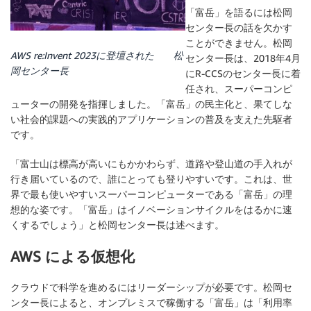
「富岳」を語るには松岡
センター長の話を欠かす
ことができません。松岡
AWS re:Invent 2023に登壇された 松
センター長は、2018年4月
岡センター長
にR-CCSのセンター長に着
任され、スーパーコンピ
ューターの開発を指揮しました。「富岳」の民主化と、果てしな
い社会的課題への実践的アプリケーションの普及を支えた先駆者
です。
「富士山は標高が高いにもかかわらず、道路や登山道の手入れが
行き届いているので、誰にとっても登りやすいです。これは、世
界で最も使いやすいスーパーコンピューターである「富岳」の理
想的な姿です。「富岳」はイノベーションサイクルをはるかに速
くするでしょう」と松岡センター長は述べます。
AWS による仮想化
クラウドで科学を進めるにはリーダーシップが必要です。松岡セ
ンター長によると、オンプレミスで稼働する「富岳」は「利用率