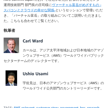
運用技術部門 部門長の庄司様に
ヴァーチャル富岳がめざすもの -
スパコンとクラウドの幸せな関係-
というセッションで登壇いただ
き、「バーチャル富岳」の取り組みについてご説明いただきまし
た。こちらも合わせてご覧ください。
執筆者
Carl Ward
カールは、アジア太平洋地域および日本地域のアマゾ
ンウェブサービス（AWS）ワールドワイドパブリック
セクターチームのディレクターです。
Ushio Usami
宇佐見は、日本のアマゾンウェブサービス（AWS）の
ワールドワイド公共部門のカントリーリーダーです。
TAGS:
AWS re:Invent
,
customer story
,
government
,
hpc
,
research
,