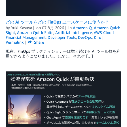
どの AI ツールをどの FinOps ユースケースに使うか？
by
Yuki Kasuya
on
07 8月 2026
in
Amazon Q
,
Amazon Quick
Sight
,
Amazon Quick Suite
,
Artificial Intelligence
,
AWS Cloud
Financial Management
,
Developer Tools
,
DevOps
,
Kiro
Permalink
Share
現在、FinOps プラクティショナーは増え続ける AI ツール群を利
用できるようになりました。しかし、それぞ […]