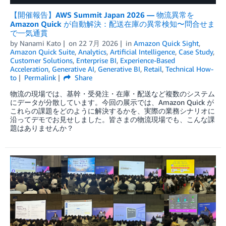
【開催報告】AWS Summit Japan 2026 — 物流異常を
Amazon Quick が自動解決：配送在庫の異常検知〜問合せま
で一気通貫
by
Nanami Kato
on
22 7月 2026
in
Amazon Quick Sight
,
Amazon Quick Suite
,
Analytics
,
Artificial Intelligence
,
Case Study
,
Customer Solutions
,
Enterprise BI
,
Experience-Based
Acceleration
,
Generative AI
,
Generative BI
,
Retail
,
Technical How-
to
Permalink
Share
物流の現場では、基幹・受発注・在庫・配送など複数のシステム
にデータが分散しています。今回の展示では、Amazon Quick が
これらの課題をどのように解決するかを、実際の業務シナリオに
沿ってデモでお見せしました。皆さまの物流現場でも、こんな課
題はありませんか？