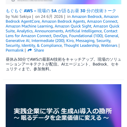
もぐもぐ AWS – 現場の SA が語るお昼 30 分の技術トーク
by
Yuki Sekiya
on
24 6月 2026
in
Amazon Bedrock
,
Amazon
Bedrock AgentCore
,
Amazon Bedrock Agents
,
Amazon Connect
,
Amazon Machine Learning
,
Amazon Quick Sight
,
Amazon Quick
Suite
,
Analytics
,
Announcements
,
Artificial Intelligence
,
Contact
Lens for Amazon Connect
,
DevOps
,
Foundational (100)
,
General
,
Generative AI
,
Intermediate (200)
,
Kiro
,
Messaging
,
Security
,
Security, Identity, & Compliance
,
Thought Leadership
,
Webinars
Permalink
Share
昼休み30分でAWSの最新AI技術をキャッチアップ。現場のソリュ
ーションアーキテクトが配信。AIエージェント、Bedrock、セキ
ュリティまで。参加無料。