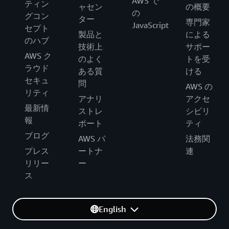
AWS で
ティン
ャセン
の概要
の
グコン
ター
専門家
JavaScript
セプト
製品と
による
のハブ
技術上
サポー
AWS ク
のよく
トを受
ラウド
ある質
ける
セキュ
問
AWS の
リティ
アナリ
アクセ
最新情
ストレ
シビリ
報
ポート
ティ
ブログ
AWS パ
法務関
プレス
ートナ
連
リリー
ー
ス
English