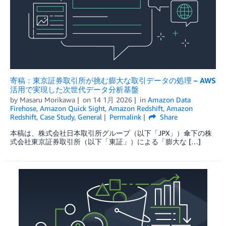
寄稿：東京証券取引所が挑む膨大な取引データの処理 – AWS
活用で実現した次世代データ分析基盤
by
Masaru Morikawa
on
14 1月 2026
in
Amazon Data
Firehose
,
Amazon Quick Sight
,
Amazon Redshift
,
Amazon
Redshift
,
Case Study
,
General
Permalink
Share
本稿は、株式会社日本取引所グループ（以下「JPX」）傘下の株
式会社東京証券取引所（以下「東証」）による「膨大な […]