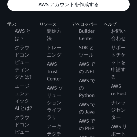
AWS アカウントを作成する
学ぶ
リソース
デベロッパー
ヘルプ
AWS と
開始方
Builder
お問い
は？
法
Center
合わせ
クラウ
トレー
SDK と
サポー
ドコン
ニング
ツール
トチケ
ピュー
ットを
AWS
AWS で
ティン
申請す
Trust
の .NET
グとは?
る
Center
AWS で
エージ
AWS
AWS ソ
の
ェンテ
re:Post
リュー
Python
ィック
ション
ナレッ
AWS で
AI とは?
ライブ
ジセン
の Java
クラウ
ラリ
ター
AWS で
ドコン
アーキ
AWS サ
の PHP
ピュー
テクチ
ポート