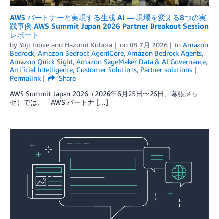
AWS パートナーと実現する生成 AI — 現場を変える8つの実
践事例 AWS Summit Japan 2026 Partner Breakout Session
レポート
by
Yoji Inoue
and
Hazumi Kubota
on
08 7月 2026
in
Amazon
Bedrock
,
Amazon Bedrock AgentCore
,
Amazon Bedrock Agents
,
Amazon Quick Sight
,
Amazon SageMaker Data & AI Governance
,
Artificial Intelligence
,
Customer Solutions
,
Partner solutions
Permalink
Share
AWS Summit Japan 2026（2026年6月25日〜26日、幕張メッ
セ）では、「AWS パートナ […]