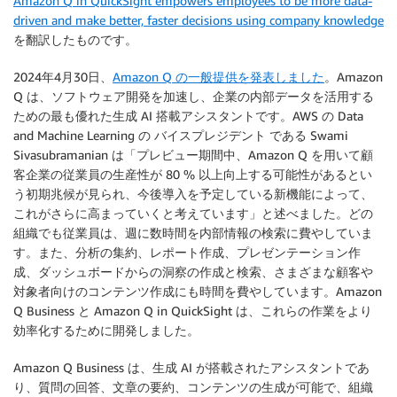
Amazon Q in QuickSight empowers employees to be more data-
driven and make better, faster decisions using company knowledge
を翻訳したものです。
2024年4月30日、
Amazon Q の一般提供を発表しました
。Amazon
Q は、ソフトウェア開発を加速し、企業の内部データを活用する
ための最も優れた生成 AI 搭載アシスタントです。AWS の Data
and Machine Learning の バイスプレジデント である Swami
Sivasubramanian は「プレビュー期間中、Amazon Q を用いて顧
客企業の従業員の生産性が 80 % 以上向上する可能性があるとい
う初期兆候が見られ、今後導入を予定している新機能によって、
これがさらに高まっていくと考えています」と述べました。どの
組織でも従業員は、週に数時間を内部情報の検索に費やしていま
す。また、分析の集約、レポート作成、プレゼンテーション作
成、ダッシュボードからの洞察の作成と検索、さまざまな顧客や
対象者向けのコンテンツ作成にも時間を費やしています。Amazon
Q Business と Amazon Q in QuickSight は、これらの作業をより
効率化するために開発しました。
Amazon Q Business は、生成 AI が搭載されたアシスタントであ
り、質問の回答、文章の要約、コンテンツの生成が可能で、組織