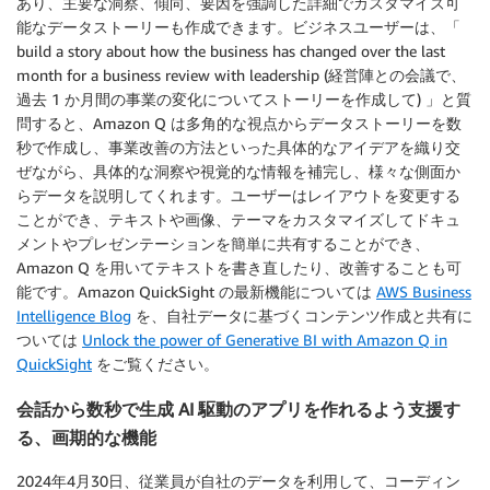
あり、主要な洞察、傾向、要因を強調した詳細でカスタマイズ可
能なデータストーリーも作成できます。ビジネスユーザーは、「
build a story about how the business has changed over the last
month for a business review with leadership (経営陣との会議で、
過去 1 か月間の事業の変化についてストーリーを作成して) 」と質
問すると、Amazon Q は多角的な視点からデータストーリーを数
秒で作成し、事業改善の方法といった具体的なアイデアを織り交
ぜながら、具体的な洞察や視覚的な情報を補完し、様々な側面か
らデータを説明してくれます。ユーザーはレイアウトを変更する
ことができ、テキストや画像、テーマをカスタマイズしてドキュ
メントやプレゼンテーションを簡単に共有することができ、
Amazon Q を用いてテキストを書き直したり、改善することも可
能です。Amazon QuickSight の最新機能については
AWS Business
Intelligence Blog
を、自社データに基づくコンテンツ作成と共有に
ついては
Unlock the power of Generative BI with Amazon Q in
QuickSight
をご覧ください。
会話から数秒で生成 AI 駆動のアプリを作れるよう支援す
る、画期的な機能
2024年4月30日、従業員が自社のデータを利用して、コーディン