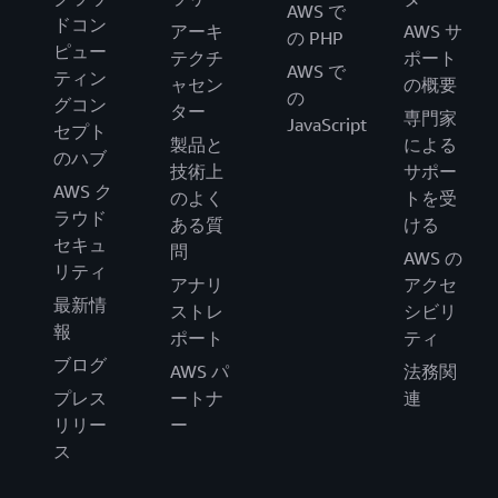
AWS で
ドコン
アーキ
AWS サ
の PHP
ピュー
テクチ
ポート
AWS で
ティン
ャセン
の概要
の
グコン
ター
専門家
JavaScript
セプト
製品と
による
のハブ
技術上
サポー
AWS ク
のよく
トを受
ラウド
ある質
ける
セキュ
問
AWS の
リティ
アナリ
アクセ
最新情
ストレ
シビリ
報
ポート
ティ
ブログ
AWS パ
法務関
プレス
ートナ
連
リリー
ー
ス