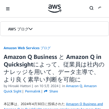
Skip to Main Content
AWS ブログ
ホーム
Amazon Web Services ブログ
Amazon Q Business と Amazon Q in
カテゴリ
Quicksightによって、従業員は社内の
エディション
ナレッジを用いて、データ主導で、
より良く素早い判断を可能に
by
Hiroaki Hattori
on
10 5月 2024
in
Amazon Q
,
Amazon
Quick Sight
Permalink
Share
本記事は、2024年4月30日に投稿された
Amazon Q Business and