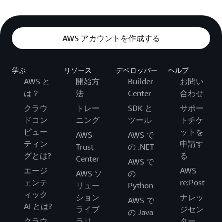
AWS アカウントを作成する
学ぶ
リソース
デベロッパー
ヘルプ
AWS と
開始方
Builder
お問い
は？
法
Center
合わせ
クラウ
トレー
SDK と
サポー
ドコン
ニング
ツール
トチケ
ピュー
ットを
AWS
AWS で
ティン
申請す
Trust
の .NET
グとは?
る
Center
AWS で
エージ
AWS
AWS ソ
の
ェンテ
re:Post
リュー
Python
ィック
ション
ナレッ
AWS で
AI とは?
ライブ
ジセン
の Java
クラウ
ラリ
ター