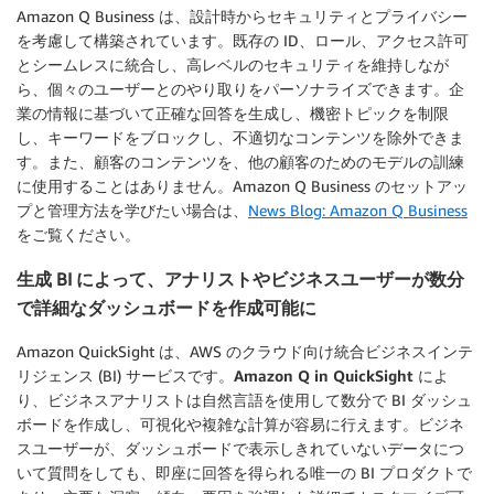
Amazon Q Business は、設計時からセキュリティとプライバシー
を考慮して構築されています。既存の ID、ロール、アクセス許可
とシームレスに統合し、高レベルのセキュリティを維持しなが
ら、個々のユーザーとのやり取りをパーソナライズできます。企
業の情報に基づいて正確な回答を生成し、機密トピックを制限
し、キーワードをブロックし、不適切なコンテンツを除外できま
す。また、顧客のコンテンツを、他の顧客のためのモデルの訓練
に使用することはありません。Amazon Q Business のセットアッ
プと管理方法を学びたい場合は、
News Blog: Amazon Q Business
をご覧ください。
生成 BI によって、アナリストやビジネスユーザーが数分
で詳細なダッシュボードを作成可能に
Amazon QuickSight は、AWS のクラウド向け統合ビジネスインテ
リジェンス (BI) サービスです。
Amazon Q in QuickSight
によ
り、ビジネスアナリストは自然言語を使用して数分で BI ダッシュ
ボードを作成し、可視化や複雑な計算が容易に行えます。ビジネ
スユーザーが、ダッシュボードで表示しきれていないデータにつ
いて質問をしても、即座に回答を得られる唯一の BI プロダクトで