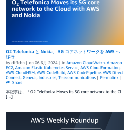
O2 Telefonica と Nokia、 5G コアネットワークを AWS へ
移行
by
cliffchn
on
06 6月 2024
in
Amazon CloudWatch
,
Amazon
EC2
,
Amazon Elastic Kubernetes Service
,
AWS CloudFormation
,
AWS CloudHSM
,
AWS CodeBuild
,
AWS CodePipeline
,
AWS Direct
Connect
,
General
,
Industries
,
Telecommunications
Permalink
Share
本記事は、「O2 Telefonica Moves its 5G core network to the Cl
[…]