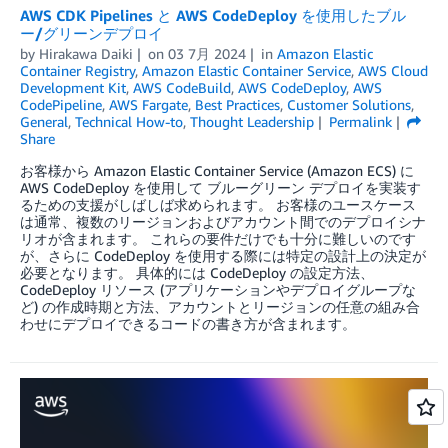
AWS CDK Pipelines と AWS CodeDeploy を使用したブル
ー/グリーンデプロイ
by
Hirakawa Daiki
on
03 7月 2024
in
Amazon Elastic
Container Registry
,
Amazon Elastic Container Service
,
AWS Cloud
Development Kit
,
AWS CodeBuild
,
AWS CodeDeploy
,
AWS
CodePipeline
,
AWS Fargate
,
Best Practices
,
Customer Solutions
,
General
,
Technical How-to
,
Thought Leadership
Permalink
Share
お客様から Amazon Elastic Container Service (Amazon ECS) に
AWS CodeDeploy を使用して ブルーグリーン デプロイを実装す
るための支援がしばしば求められます。 お客様のユースケース
は通常、複数のリージョンおよびアカウント間でのデプロイシナ
リオが含まれます。 これらの要件だけでも十分に難しいのです
が、さらに CodeDeploy を使用する際には特定の設計上の決定が
必要となります。 具体的には CodeDeploy の設定方法、
CodeDeploy リソース (アプリケーションやデプロイグループな
ど) の作成時期と方法、アカウントとリージョンの任意の組み合
わせにデプロイできるコードの書き方が含まれます。