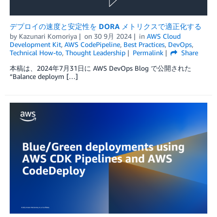
デプロイの速度と安定性を DORA メトリクスで適正化する
by
Kazunari Komoriya
on
30 9月 2024
in
AWS Cloud
Development Kit
,
AWS CodePipeline
,
Best Practices
,
DevOps
,
Technical How-to
,
Thought Leadership
Permalink
Share
本稿は、2024年7月31日に AWS DevOps Blog で公開された
“Balance deploym […]