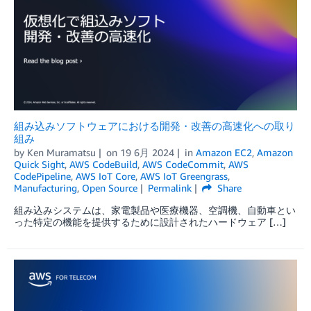
組み込みソフトウェアにおける開発・改善の高速化への取り
組み
by
Ken Muramatsu
on
19 6月 2024
in
Amazon EC2
,
Amazon
Quick Sight
,
AWS CodeBuild
,
AWS CodeCommit
,
AWS
CodePipeline
,
AWS IoT Core
,
AWS IoT Greengrass
,
Manufacturing
,
Open Source
Permalink
Share
組み込みシステムは、家電製品や医療機器、空調機、自動車とい
った特定の機能を提供するために設計されたハードウェア […]