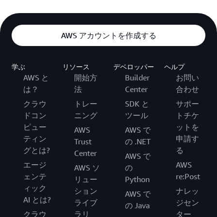
AWS アカウントを作成する
学ぶ
リソース
デベロッパー
ヘルプ
AWS と
開始方
Builder
お問い
は？
法
Center
合わせ
クラウ
トレー
SDK と
サポー
ドコン
ニング
ツール
トチケ
ピュー
ットを
AWS
AWS で
ティン
申請す
Trust
の .NET
グとは?
る
Center
AWS で
エージ
AWS
AWS ソ
の
ェンテ
re:Post
リュー
Python
ィック
ション
ナレッ
AWS で
AI とは?
ライブ
ジセン
の Java
クラウ
ラリ
ター