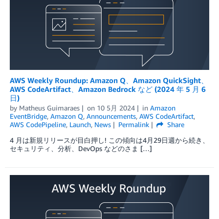
AWS Weekly Roundup: Amazon Q、Amazon QuickSight、
AWS CodeArtifact、Amazon Bedrock など (2024 年 5 月 6
日)
by
Matheus Guimaraes
on
10 5月 2024
in
Amazon
EventBridge
,
Amazon Q
,
Announcements
,
AWS CodeArtifact
,
AWS CodePipeline
,
Launch
,
News
Permalink
Share
4 月は新規リリースが目白押し! この傾向は4月29日週から続き、
セキュリティ、分析、DevOps などのさま […]