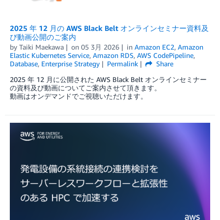
2025 年 12 月の AWS Black Belt オンラインセミナー資料及
び動画公開のご案内
by
Taiki Maekawa
on
05 3月 2026
in
Amazon EC2
,
Amazon
Elastic Kubernetes Service
,
Amazon RDS
,
AWS CodePipeline
,
Database
,
Enterprise Strategy
Permalink
Share
2025 年 12 月に公開された AWS Black Belt オンラインセミナー
の資料及び動画についてご案内させて頂きます。
動画はオンデマンドでご視聴いただけます。