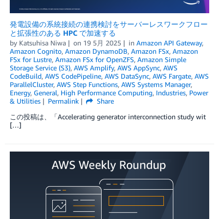
発電設備の系統接続の連携検討をサーバーレスワークフロー
と拡張性のある HPC で加速する
by
Katsuhisa Niwa
on
19 5月 2025
in
Amazon API Gateway
,
Amazon Cognito
,
Amazon DynamoDB
,
Amazon FSx
,
Amazon
FSx for Lustre
,
Amazon FSx for OpenZFS
,
Amazon Simple
Storage Service (S3)
,
AWS Amplify
,
AWS AppSync
,
AWS
CodeBuild
,
AWS CodePipeline
,
AWS DataSync
,
AWS Fargate
,
AWS
ParallelCluster
,
AWS Step Functions
,
AWS Systems Manager
,
Energy
,
General
,
High Performance Computing
,
Industries
,
Power
& Utilities
Permalink
Share
この投稿は、「Accelerating generator interconnection study wit
[…]