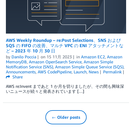
AWS Weekly Roundup – re:Post Selections、SNS および
SQS の FIFO の改善、マルチ VPC の ENI アタッチメントな
ど – 2023 年 10 月 30 日
by
Danilo Poccia
on
15 11月 2023
in
Amazon EC2
,
Amazon
MemoryDB
,
Amazon OpenSearch Service
,
Amazon Simple
Notification Service (SNS)
,
Amazon Simple Queue Service (SQS)
,
Announcements
,
AWS CodePipeline
,
Launch
,
News
Permalink
Share
AWS re:Invent まであと 1 か月を切りましたが、その間も興味深
いニュースが続々と発表されています […]
← Older posts