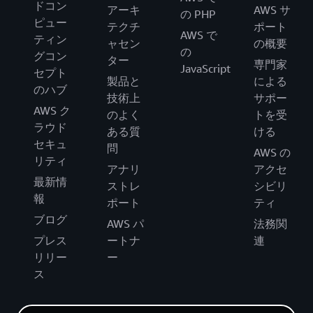
ドコン
アーキ
AWS サ
の PHP
ピュー
テクチ
ポート
AWS で
ティン
ャセン
の概要
の
グコン
ター
専門家
JavaScript
セプト
製品と
による
のハブ
技術上
サポー
AWS ク
のよく
トを受
ラウド
ある質
ける
セキュ
問
AWS の
リティ
アナリ
アクセ
最新情
ストレ
シビリ
報
ポート
ティ
ブログ
AWS パ
法務関
プレス
ートナ
連
リリー
ー
ス