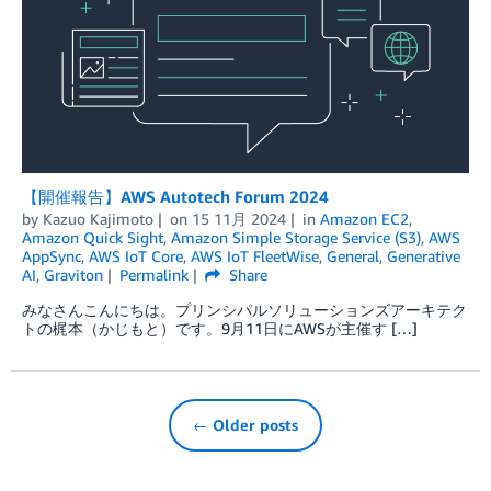
【開催報告】AWS Autotech Forum 2024
by
Kazuo Kajimoto
on
15 11月 2024
in
Amazon EC2
,
Amazon Quick Sight
,
Amazon Simple Storage Service (S3)
,
AWS
AppSync
,
AWS IoT Core
,
AWS IoT FleetWise
,
General
,
Generative
AI
,
Graviton
Permalink
Share
みなさんこんにちは。プリンシパルソリューションズアーキテク
トの梶本（かじもと）です。9月11日にAWSが主催す […]
← Older posts