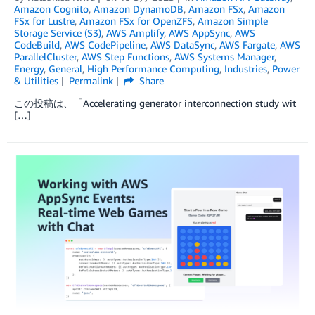
Amazon Cognito
,
Amazon DynamoDB
,
Amazon FSx
,
Amazon
FSx for Lustre
,
Amazon FSx for OpenZFS
,
Amazon Simple
Storage Service (S3)
,
AWS Amplify
,
AWS AppSync
,
AWS
CodeBuild
,
AWS CodePipeline
,
AWS DataSync
,
AWS Fargate
,
AWS
ParallelCluster
,
AWS Step Functions
,
AWS Systems Manager
,
Energy
,
General
,
High Performance Computing
,
Industries
,
Power
& Utilities
Permalink
Share
この投稿は、「Accelerating generator interconnection study wit
[…]