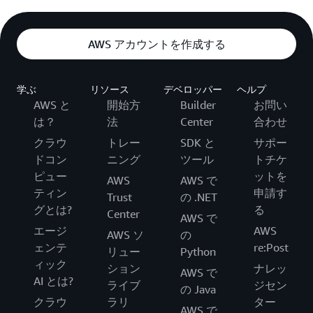
AWS アカウントを作成する
学ぶ
リソース
デベロッパー
ヘルプ
AWS と
開始方
Builder
お問い
は？
法
Center
合わせ
クラウ
トレー
SDK と
サポー
ドコン
ニング
ツール
トチケ
ピュー
ットを
AWS
AWS で
ティン
申請す
Trust
の .NET
グとは?
る
Center
AWS で
エージ
AWS
AWS ソ
の
ェンテ
re:Post
リュー
Python
ィック
ション
ナレッ
AWS で
AI とは?
ライブ
ジセン
の Java
クラウ
ラリ
ター
AWS で