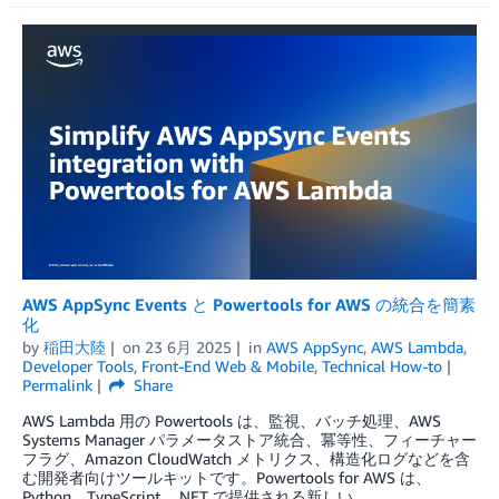
AWS AppSync Events と Powertools for AWS の統合を簡素
化
by
稲田大陸
on
23 6月 2025
in
AWS AppSync
,
AWS Lambda
,
Developer Tools
,
Front-End Web & Mobile
,
Technical How-to
Permalink
Share
AWS Lambda 用の Powertools は、監視、バッチ処理、AWS
Systems Manager パラメータストア統合、冪等性、フィーチャー
フラグ、Amazon CloudWatch メトリクス、構造化ログなどを含
む開発者向けツールキットです。Powertools for AWS は、
Python、TypeScript、.NET で提供される新しい