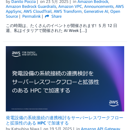
by
Danilo Poccia
on
23 5月 2025
in
Amazon Bedrock
,
Amazon Bedrock Guardrails
,
Amazon VPC
,
Announcements
,
AWS
AppSync
,
AWS CloudTrail
,
AWS Transform
,
Generative AI
,
Open
Source
Permalink
Share
この時期は、たくさんのイベントが開催されます! 5 月 12 日
週、私はイタリアで開催された AI Week […]
発電設備の系統接続の連携検討をサーバーレスワークフロー
と拡張性のある HPC で加速する
by
Katsuhisa Niwa
on
19 5月 2025
in
Amazon API Gateway
,