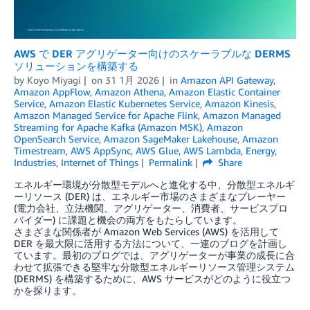
AWS で DER アグリゲーター向けのスケーラブルな DERMS
ソリューションを構築する
by
Koyo Miyagi
on
31 1月 2026
in
Amazon API Gateway
,
Amazon AppFlow
,
Amazon Athena
,
Amazon Elastic Container
Service
,
Amazon Elastic Kubernetes Service
,
Amazon Kinesis
,
Amazon Managed Service for Apache Flink
,
Amazon Managed
Streaming for Apache Kafka (Amazon MSK)
,
Amazon
OpenSearch Service
,
Amazon SageMaker Lakehouse
,
Amazon
Timestream
,
AWS AppSync
,
AWS Glue
,
AWS Lambda
,
Energy
,
Industries
,
Internet of Things
Permalink
Share
エネルギー環境が分散型モデルへと進化する中、分散型エネルギ
ーリソース (DER) は、エネルギー市場のさまざまなプレーヤー
(電力会社、立法機関、アグリゲーター、消費者、サービスプロ
バイダー) に課題と機会の両方をもたらしています。
さまざまな関係者が Amazon Web Services (AWS) を活用して
DER を最大限に活用する方法について、一連のブログを計画し
ています。最初のブログでは、アグリゲーターが事業の成長に合
わせて拡張できる堅牢な分散型エネルギーリソース管理システム
(DERMS) を構築するために、AWS サービスがどのように役立つ
かを探ります。