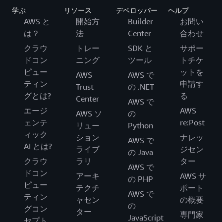
学ぶ
リソース
デベロッパー
ヘルプ
AWS と
開始方
Builder
お問い
は？
法
Center
合わせ
クラウ
トレー
SDK と
サポー
ドコン
ニング
ツール
トチケ
ピュー
ットを
AWS
AWS で
ティン
申請す
Trust
の .NET
グとは?
る
Center
AWS で
エージ
AWS
AWS ソ
の
ェンテ
re:Post
リュー
Python
ィック
ション
ナレッ
AWS で
AI とは?
ライブ
ジセン
の Java
クラウ
ラリ
ター
AWS で
ドコン
アーキ
AWS サ
の PHP
ピュー
テクチ
ポート
AWS で
ティン
ャセン
の概要
の
グコン
ター
専門家
JavaScript
セプト