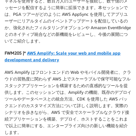
ャネルを使用すると、数百万人のユーザーを接続し、数十億のメ
ッセージを配信するように簡単に拡張できます。本セッションで
は、PGA ツアーがどのように AWS AppSync を使用してアプリユ
ーザーにリアルタイムのイベントアップデートを配信しているの
か、強化されたフィルタリングオプションや Amazon EventBridge
とのネイティブ統合などの新機能をレビューし、今後の展開につ
いてご紹介します。
FWM205 |*
AWS Amplify: Scale your web and mobile app
development and delivery
AWS Amplify はフロントエンドの Web やモバイル開発者に、クラ
ウドの習熟度に関わらず AWS 上でスケーラブルで保守可能なフル
スタックアプリケーションを構築するための直感的なツールを提
供します。このセッションでは、Amplify の機能、既存のデプロイ
ツールやデータベースとの統合方法、CDK を使用した AWS バッ
クエンドのカスタマイズ方法について詳しく説明します。実際の
シナリオを歩きながら、AWS で安全でスケーラブルなクラウド接
続アプリケーションを構築、デプロイ、ホストすることをこれま
で以上に簡単にする、エンタープライズ向けの新しい機能を紹介
します。