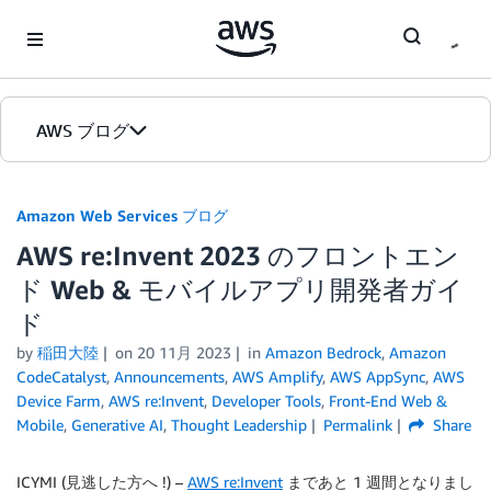
Skip to Main Content
AWS ブログ
ホーム
Amazon Web Services ブログ
AWS re:Invent 2023 のフロントエン
カテゴリ
ド Web & モバイルアプリ開発者ガイ
エディション
ド
by
稲田大陸
on
20 11月 2023
in
Amazon Bedrock
,
Amazon
CodeCatalyst
,
Announcements
,
AWS Amplify
,
AWS AppSync
,
AWS
Device Farm
,
AWS re:Invent
,
Developer Tools
,
Front-End Web &
Mobile
,
Generative AI
,
Thought Leadership
Permalink
Share
ICYMI (見逃した方へ !) –
AWS re:Invent
まであと 1 週間となりまし