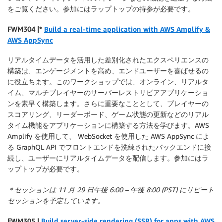
をご覧ください。参加にはラップトップの持参が必要です。
FWM304 |*
Build a real-time application with AWS Amplify &
AWS AppSync
リアルタイムデータを活用した差別化されたエクスペリエンスの
構築は、エンゲージメントを高め、エンドユーザーを喜ばせるの
に役立ちます。このワークショップでは、オンライン、リアルタ
イム、マルチプレイヤーのサーバーレストリビアアプリケーショ
ンを素早く構築します。さらに重要なこととして、プレイヤーの
スコアリング、リーダーボード、ゲーム状態の更新などのリアル
タイム機能をアプリケーションに構築する方法を学びます。AWS
Amplify を使用して、 WebSocket を使用した AWS AppSync によ
る GraphQL API でフロントエンドを洗練されたバックエンドに接
続し、ユーザーにリアルタイムデータを配信します。参加にはラ
ップトップが必要です。
＊セッションは 11 月 29 日午後 6:00 – 午後 8:00 (PST) にリピート
セッションを予定しています。
F
WM305 |
Build server-side rendering (SSR) for apps with AWS