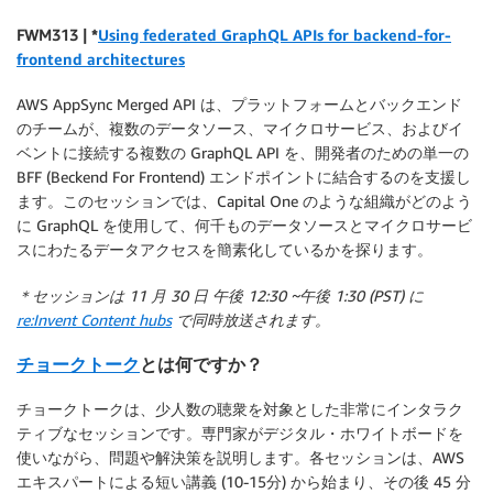
FWM313 | *
Using federated GraphQL APIs for backend-for-
frontend architectures
AWS AppSync Merged API は、プラットフォームとバックエンド
のチームが、複数のデータソース、マイクロサービス、およびイ
ベントに接続する複数の GraphQL API を、開発者のための単一の
BFF (Beckend For Frontend) エンドポイントに結合するのを支援し
ます。このセッションでは、Capital One のような組織がどのよう
に GraphQL を使用して、何千ものデータソースとマイクロサービ
スにわたるデータアクセスを簡素化しているかを探ります。
＊セッションは 11 月 30 日 午後 12:30 ~午後 1:30 (PST) に
re:Invent Content hubs
で同時放送されます。
チョークトーク
とは何ですか？
チョークトークは、少人数の聴衆を対象とした非常にインタラク
ティブなセッションです。専門家がデジタル・ホワイトボードを
使いながら、問題や解決策を説明します。各セッションは、AWS
エキスパートによる短い講義 (10-15分) から始まり、その後 45 分