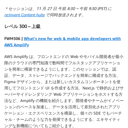
＊セッションは、11 月 27 日 午前 8:30 ~ 午前 9:30 (PST) に
re:Invent Content hubs
で同時放送されます。
レベル 300 – 上級
F
WM306 |
What’s new for web & mobile app developers with
AWS Amplify
AWS Amplify は、フロントエンドの Web やモバイル開発者が最小
限のクラウドの専門知識で数時間でフルスタックアプリケーショ
ンを簡単に構築できるようにします。このセッションでは、認
証、データ、ストレージでバックエンドを簡単に構成する方法、
Figma デザインから、または新しいカスタムコンポーネントを使
用してフロントエンド UI を作成する方法、Next.js で静的およびサ
ーバーサイドレンダリング Web アプリケーションをホストする方
法など、Amplify の機能を紹介します。開発者やチームがイノベー
ションのペースを加速し、データを活用して差別化されたアプリ
ケーション・エクスペリエンスを構築し、個々の SDE でもバーチ
ャル・チームのような力を発揮できるようにする、エキサイティ
ングな新機能についてもご紹介します。