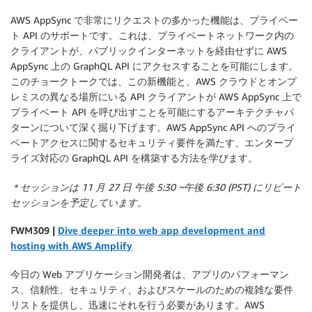
AWS AppSync で非常にリクエストの多かった機能は、プライベー
ト API のサポートです。これは、プライベートネットワーク内の
クライアントが、パブリックインターネットを経由せずに AWS
AppSync 上の GraphQL API にアクセスすることを可能にします。
このチョークトークでは、この新機能と、AWS クラウドとオンプ
レミスの異なる場所にいる API クライアントが AWS AppSync 上で
プライベート API を呼び出すことを可能にするアーキテクチャパ
ターンについて深く掘り下げます。AWS AppSync API へのプライ
ベートアクセスに関するセキュリティ要件を満たす、エンタープ
ライズ対応の GraphQL API を構築する方法を学びます。
＊セッションは 11 月 27 日 午後 5:30 ~午後 6:30 (PST) にリピート
セッションを予定しています。
F
WM309 |
Dive deeper into web app development and
hosting with AWS Amplify
今日の Web アプリケーション開発者は、アプリのパフォーマン
ス、信頼性、セキュリティ、およびスケールのための複雑な要件
リストを提供し、迅速にそれを行う必要があります。AWS