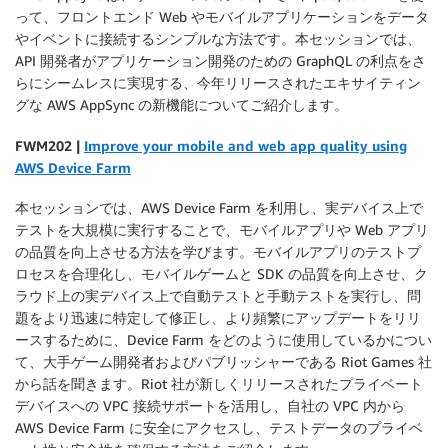
って、フロントエンド Web やモバイルアプリケーションをデータ
やイベントに接続するシンプルな方法です。本セッションでは、
API 開発者がアプリケーション開発のための GraphQL の利点をさ
らにシームレスに実現する、今年リリースされたエキサイティン
グな AWS AppSync の新機能についてご紹介します。
FWM202 |
Improve your mobile and web app quality using
AWS Device Farm
本セッションでは、AWS Device Farm を利用し、実デバイス上で
テストを大規模に実行することで、モバイルアプリや Web アプリ
の品質を向上させる方法を学びます。モバイルアプリのテストプ
ロセスを合理化し、モバイルゲームと SDK の品質を向上させ、ク
ラウド上の実デバイス上で自動テストと手動テストを実行し、問
題をより迅速に特定して修正し、より頻繁にアップデートをリリ
ースするために、Device Farm をどのように使用しているかについ
て、大手ゲーム開発者およびパブリッシャーである Riot Games 社
から話を聞きます。Riot 社が新しくリリースされたプライベート
デバイスへの VPC 接続サポートを活用し、自社の VPC 内から
AWS Device Farm に安全にアクセスし、テストデータのプライベ