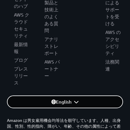
製品と
による
のハブ
技術上
サポー
AWS ク
のよく
トを受
ラウド
ある質
ける
セキュ
問
AWS の
リティ
アナリ
アクセ
最新情
ストレ
シビリ
報
ポート
ティ
ブログ
AWS パ
法務関
プレス
ートナ
連
リリー
ー
ス
English
Amazon は男女雇用機会均等法を順守しています。人種、出身
国、性別、性的指向、障がい、年齢、その他の属性によって差