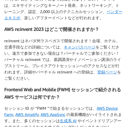
は、エキサイティングなキーノート発表、ネットワーキング、ト
レーニング、認定、2,000 以上のテクニカルセッション、
ベンダー
エキスポ
、楽しいアフターイベントなどが行われます。
AWS re:invent 2023 はどこで開催されますか？
re:Invent はネバダ州ラスベガスで開催されます！会場、ホテル、
交通手段などの詳細については、
キャンパスページ
をご覧くださ
い。遠方で参加できない場合は？バーチャルでご参加ください！
バーチャル re:Invent では、基調講演やイノベーション講演のライ
ブストリーム、ブレイクアウトセッションへのアクセスなどが行
われます。詳細やバーチャル re:Invent への登録は、
登録ページ
を
ご覧ください。
Frontend Web and Mobile (FWM) セッションで紹介される
AWS サービスは何ですか？
セッション ID が “FWM “で始まるセッションでは、
AWS Device
Farm
,
AWS Amplify
,
AWS AppSync
の最新機能がハイライトされま
す。また、多くのセッションは
生成系 AI
やイベントドリブンアー
キテクチャのようなエキサイティングなトピックをカバーし、