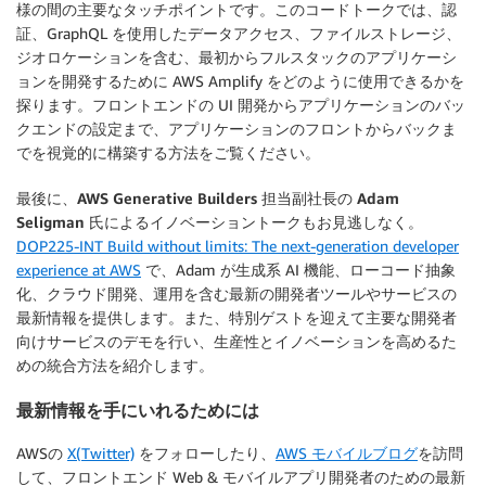
様の間の主要なタッチポイントです。このコードトークでは、認
証、GraphQL を使用したデータアクセス、ファイルストレージ、
ジオロケーションを含む、最初からフルスタックのアプリケーシ
ョンを開発するために AWS Amplify をどのように使用できるかを
探ります。フロントエンドの UI 開発からアプリケーションのバッ
クエンドの設定まで、アプリケーションのフロントからバックま
でを視覚的に構築する方法をご覧ください。
最後に、AWS Generative Builders 担当副社長の Adam
Seligman 氏によるイノベーショントークもお見逃しなく。
DOP225-INT Build without limits: The next-generation developer
experience at AWS
で、Adam が生成系 AI 機能、ローコード抽象
化、クラウド開発、運用を含む最新の開発者ツールやサービスの
最新情報を提供します。また、特別ゲストを迎えて主要な開発者
向けサービスのデモを行い、生産性とイノベーションを高めるた
めの統合方法を紹介します。
最新情報を手にいれるためには
AWSの
X(Twitter)
をフォローしたり、
AWS モバイルブログ
を訪問
して、フロントエンド Web & モバイルアプリ開発者のための最新