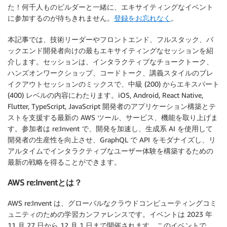
た！何千人ものビルダーと一緒に、エキサイティングなイベント
に参加するのが待ちきれません。
登録をお忘れなく
。
本記事では、技術リーダーやフロントエンド、フルスタック、バ
ックエンド開発者向けの最もエキサイティングなセッションを紹
介します。セッションは、インタラクティブなチョークトーク、
ハンズオンワークショップ、コードトーク、講義スタイルのブレ
イクアウトセッションのミックスで、中級 (200) からエキスパート
(400) レベルの内容にわたります。iOS, Android, React Native,
Flutter, TypeScript, JavaScript 開発者のアプリケーション構築とテ
ストを支援する最新の AWS ツール、サービス、機能を取り上げま
す。参加者は re:Invent で、開発を加速し、生成系 AI を使用して
開発者の生産性を向上させ、GraphQL で API をモダナイズし、リ
アルタイムでインタラクティブなユーザー体験を構築するための
最新の戦略を得ることができます。
AWS re:Inventとは？
AWS re:Invent は、グローバルなクラウドコンピューティングコミ
ュニティのための学習カンファレンスです。イベントは 2023 年
11 月 27 日から 12 月 1 日まで開催されます。このイベントで