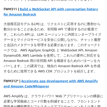
F
WM311 |
Build a WebSocket API with conversation history
for Amazon Bedrock
大規模言語モデル (LLM) は、リクエストに応答するのに数秒から
数分かかることがあるため、非同期 API で通信するのが最適で
す。これらの API は、LLM エージェントに内部エンタープライズ
データとマイクロサービスを安全に公開しながら、チャット履歴
と会話のメタデータを管理する必要があります。このチョークト
ークでは、AWS AppSync GraphQL と WebSocket API, Amazon
DynamoDB, AWS Lambda を使用して、これらの要件に対応する
Amazon Bedrock 用の非同期 API を構築するためのパターンをカ
バーします。この講演では、独自の Amazon Bedrock API を作成
するために使用できる AWS CDK プロジェクトを紹介します。
F
WM312
*
|
Accelerate app development with AWS Amplify
and Amazon CodeWhisperer
AWS Amplify は、クラウドパワー Web アプリケーションの構築に
必要な学習曲線とコード行数を削減することで、フロントエンド
開発者が機能豊富なフルスタックアプリケーションをより速く簡