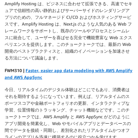
Amplify Hosting は、ビジネスに合わせて拡張できる、高速でセキ
ュアで信頼性の高い静的およびサーバーサイドのレンダリングア
プリのための、フルマネージド CI/CD およびホスティングサービ
スです。Amplify Hosting は、Next.js のような人気のある Web フ
レームワークをサポートし、既存のツールやプロセスとシームレ
スに統合して、ユーザーを喜ばせる完全で機能豊富な Web エクス
ペリエンスを提供します。このチョークトークでは、最新の Web
開発のベストプラクティスと、組織のイノベーションを加速させ
る方法について議論します。
F
WM310 |
Faster, easier app data modeling with AWS Amplify
and AWS AppSync
今日、リアルタイムのデジタル体験はどこにでもあり、消費者は
それを期待するようになっています。例えば、リアルタイムのス
ポーツスコアや金融ポートフォリオの更新、インタラクティブな
学習、位置情報のトラッキング、チャット機能などです。このチ
ョークトークでは、AWS Amplify と AWS AppSync がどのように
アプリ開発を簡素化し、Web やモバイルアプリとデータベースの
間でデータを接続・同期し、差別化されたリアルタイムかつオフ
ラインのアプリを迅速に構築するのに役立つかを学びます。