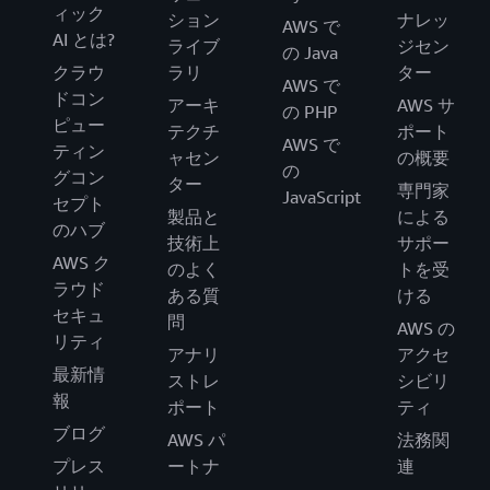
ィック
ション
ナレッ
AWS で
AI とは?
ライブ
ジセン
の Java
クラウ
ラリ
ター
AWS で
ドコン
アーキ
AWS サ
の PHP
ピュー
テクチ
ポート
AWS で
ティン
ャセン
の概要
の
グコン
ター
専門家
JavaScript
セプト
製品と
による
のハブ
技術上
サポー
AWS ク
のよく
トを受
ラウド
ある質
ける
セキュ
問
AWS の
リティ
アナリ
アクセ
最新情
ストレ
シビリ
報
ポート
ティ
ブログ
AWS パ
法務関
プレス
ートナ
連