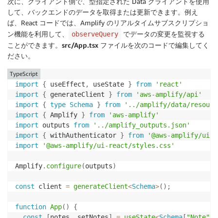
次に、クライアント側で、型指定された Data クライアントを使用
して、バックエンドのデータを取得または更新できます。例え
ば、React コードでは、Amplify のリアルタイムサブスクリプショ
ン機能を利用して、
でデータの変更を監視する
observeQuery
ことができます。
src/App.tsx
ファイルを次のコードで編集してく
ださい。
TypeScript
import
{
 useEffect
,
 useState 
}
from
'react'
import
{
 generateClient 
}
from
'aws-amplify/api'
import
{
type
Schema
}
from
'../amplify/data/resourc
import
{
 Amplify 
}
from
'aws-amplify'
import
 outputs 
from
'../amplify_outputs.json'
import
{
 withAuthenticator 
}
from
'@aws-amplify/ui-r
import
'@aws-amplify/ui-react/styles.css'
Amplify
.
configure
(
outputs
)
const
 client 
=
generateClient
<
Schema
>
(
)
;
function
App
(
)
{
const
[
notes
,
 setNotes
]
=
useState
<
Schema
[
"Note"
]
[