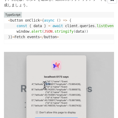
成しましょう。
TypeScript
<
button onClick
=
{
async
(
)
=>
{
const
{
 data 
}
=
await
 client
.
queries
.
listEventW
    window
.
alert
(
JSON
.
stringify
(
data
)
)
}
}
>
Fetch events
<
/
button
>