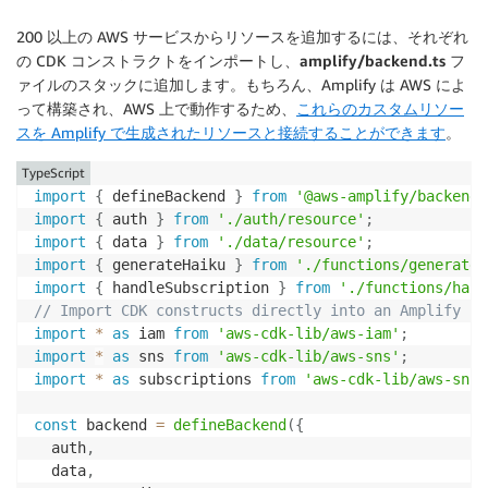
200 以上の AWS サービスからリソースを追加するには、それぞれ
の CDK コンストラクトをインポートし、
amplify/backend.ts
フ
ァイルのスタックに追加します。もちろん、Amplify は AWS によ
って構築され、AWS 上で動作するため、
これらのカスタムリソー
スを Amplify で生成されたリソースと接続することができます
。
TypeScript
import
{
 defineBackend 
}
from
'@aws-amplify/backend'
import
{
 auth 
}
from
'./auth/resource'
;
import
{
 data 
}
from
'./data/resource'
;
import
{
 generateHaiku 
}
from
'./functions/generateH
import
{
 handleSubscription 
}
from
'./functions/hand
// Import CDK constructs directly into an Amplify Pr
import
*
as
 iam 
from
'aws-cdk-lib/aws-iam'
;
import
*
as
 sns 
from
'aws-cdk-lib/aws-sns'
;
import
*
as
 subscriptions 
from
'aws-cdk-lib/aws-sns-
const
 backend 
=
defineBackend
(
{
  auth
,
  data
,