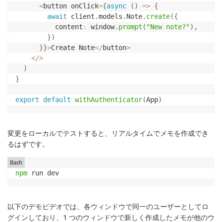
<
button onClick
=
{
async
(
)
=>
{
await
 client
.
models
.
Note
.
create
(
{
          content
:
 window
.
prompt
(
"New note?"
)
,
}
)
}
}
>
Create Note
<
/
button
>
<
/
>
)
}
export
default
withAuthenticator
(
App
)
変更をローカルでテストすると、リアルタイムでメモを作成でき
るはずです。
Bash
npm
 run dev
以下のデモビデオでは、各ウィンドウで同一のユーザーとしてロ
グインしており、1 つのウィンドウで新しく作成したメモが他のウ