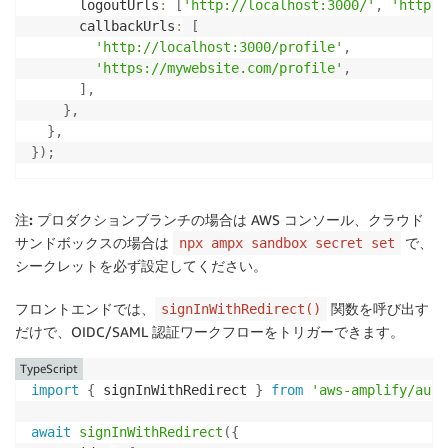
      logoutUrls
:
[
'http://localhost:3000/'
,
'https:
      callbackUrls
:
[
'http://localhost:3000/profile'
,
'https://mywebsite.com/profile'
,
]
,
}
,
}
,
}
)
;
注:
プロダクションブランチの場合は AWS コンソール、クラウド
サンドボックスの場合は
で、
npx ampx sandbox secret set
シークレットを必ず設定してください。
フロントエンドでは、
関数を呼び出す
signInWithRedirect()
だけで、OIDC/SAML 認証ワークフローをトリガーできます。
TypeScript
import
{
 signInWithRedirect 
}
from
'aws-amplify/auth
await
signInWithRedirect
(
{