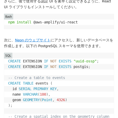
さらに、後で使用する認証 UI を素早く設定できるように、React
UI ライブラリもインストールしてください。
Bash
npm
install
 @aws-amplify/ui-react
次に、
Neon のウェブサイト
にアクセスし、新しいデータベースを
作成します。以下の PostgreSQL スキーマを使用できます。
SQL
CREATE
 EXTENSION 
IF
NOT
EXISTS
"uuid-ossp"
;
CREATE
 EXTENSION 
IF
NOT
EXISTS
 postgis
;
-- Create a table to events
CREATE
TABLE
 events 
(
  id 
SERIAL
PRIMARY
KEY
,
  name 
VARCHAR
(
100
)
,
  geom 
GEOMETRY
(
Point
,
4326
)
)
;
-- Create a spatial index on the geometry column