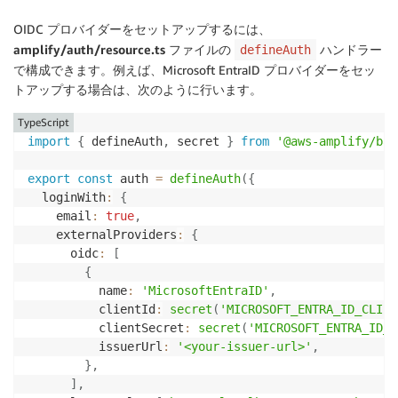
OIDC プロバイダーをセットアップするには、
amplify/auth/resource.ts
ファイルの
ハンドラー
defineAuth
で構成できます。例えば、Microsoft EntraID プロバイダーをセッ
トアップする場合は、次のように行います。
TypeScript
import
{
 defineAuth
,
 secret 
}
from
'@aws-amplify/bac
export
const
 auth 
=
defineAuth
(
{
  loginWith
:
{
    email
:
true
,
    externalProviders
:
{
      oidc
:
[
{
          name
:
'MicrosoftEntraID'
,
          clientId
:
secret
(
'MICROSOFT_ENTRA_ID_CLIEN
          clientSecret
:
secret
(
'MICROSOFT_ENTRA_ID_C
          issuerUrl
:
'<your-issuer-url>'
,
}
,
]
,