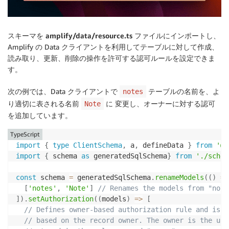
スキーマを
amplify/data/resource.ts
ファイルにインポートし、
Amplify の Data クライアントを利用してテーブルに対して作成、
読み取り、更新、削除の操作を許可する認可ルールを設定できま
す。
次の例では、Data クライアントで
テーブルの名前を、よ
notes
り適切に表される名前
に 変更し、オーナーに対する認可
Note
を追加しています。
TypeScript
import
{
type
ClientSchema
,
 a
,
 defineData 
}
from
'@a
import
{
 schema 
as
 generatedSqlSchema
}
from
'./schem
const
 schema 
=
 generatedSqlSchema
.
renameModels
(
(
)
=>
[
'notes'
,
'Note'
]
// Renames the models from "note
]
)
.
setAuthorization
(
(
models
)
=>
[
// Defines owner-based authorization rule and isol
// based on the record owner. The owner is the use