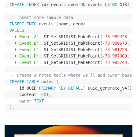
CREATE
INDEX
 idx_events_geom 
ON
 events 
USING
 GIST 
(
g
-- Insert some sample data
INSERT
INTO
 events 
(
name
,
 geom
)
VALUES
(
'Event A'
,
 ST_SetSRID
(
ST_MakePoint
(
-
73.985428
,
40
(
'Event B'
,
 ST_SetSRID
(
ST_MakePoint
(
-
73.990673
,
40
(
'Event C'
,
 ST_SetSRID
(
ST_MakePoint
(
-
73.981226
,
40
(
'Event D'
,
 ST_SetSRID
(
ST_MakePoint
(
-
73.987369
,
40
(
'Event E'
,
 ST_SetSRID
(
ST_MakePoint
(
-
73.992743
,
40
-- Create a notes table where we'll add owner-based 
CREATE
TABLE
 notes 
(
    id UUID 
PRIMARY
KEY
DEFAULT
 uuid_generate_v4
(
)
,
    content 
TEXT
,
    owner 
TEXT
)
;