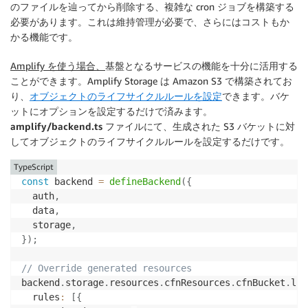
のファイルを辿ってから削除する、複雑な cron ジョブを構築する
必要があります。これは維持管理が必要で、さらにはコストもか
かる機能です。
Amplify を使う場合、
基盤となるサービスの機能を十分に活用する
ことができます。Amplify Storage は Amazon S3 で構築されてお
り、
オブジェクトのライフサイクルルールを設定
できます。バケ
ットにオプションを設定するだけで済みます。
amplify/backend.ts
ファイルにて、生成された S3 バケットに対
してオブジェクトのライフサイクルルールを設定するだけです。
TypeScript
const
 backend 
=
defineBackend
(
{
  auth
,
  data
,
  storage
,
}
)
;
// Override generated resources
backend
.
storage
.
resources
.
cfnResources
.
cfnBucket
.
lif
  rules
:
[
{