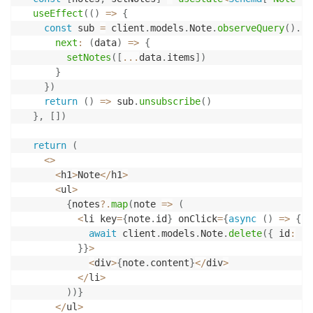
useEffect
(
(
)
=>
{
const
 sub 
=
 client
.
models
.
Note
.
observeQuery
(
)
.
su
next
:
(
data
)
=>
{
setNotes
(
[
...
data
.
items
]
)
}
}
)
return
(
)
=>
 sub
.
unsubscribe
(
)
}
,
[
]
)
return
(
<
>
<
h1
>
Note
<
/
h1
>
<
ul
>
{
notes
?.
map
(
note 
=>
(
<
li key
=
{
note
.
id
}
 onClick
=
{
async
(
)
=>
{
await
 client
.
models
.
Note
.
delete
(
{
 id
:
 no
}
}
>
<
div
>
{
note
.
content
}
<
/
div
>
<
/
li
>
)
)
}
<
/
ul
>