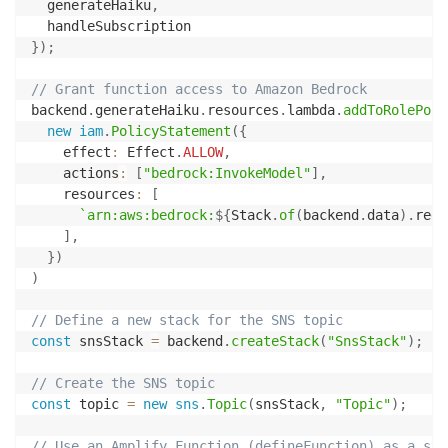
  generateHaiku
,
}
)
;
// Grant function access to Amazon Bedrock
backend
.
generateHaiku
.
resources
.
lambda
.
addToRolePoli
new
iam
.
PolicyStatement
(
{
    effect
:
 Effect
.
ALLOW
,
    actions
:
[
"bedrock:InvokeModel"
]
,
    resources
:
[
`
arn:aws:bedrock:
${
Stack
.
of
(
backend
.
data
)
.
regi
]
,
}
)
)
// Define a new stack for the SNS topic
const
 snsStack 
=
 backend
.
createStack
(
"SnsStack"
)
;
// Create the SNS topic
const
 topic 
=
new
sns
.
Topic
(
snsStack
,
"Topic"
)
;
// Use an Amplify Function (defineFunction) as a sub