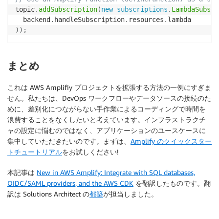
topic
.
addSubscription
(
new
subscriptions
.
LambdaSubscr
  backend
.
handleSubscription
.
resources
.
)
)
;
まとめ
これは AWS Amplifiy プロジェクトを拡張する方法の一例にすぎま
せん。私たちは、DevOps ワークフローやデータソースの接続のた
めに、差別化につながらない手作業によるコーディングで時間を
浪費することをなくしたいと考えています。インフラストラクチ
ャの設定に悩むのではなく、アプリケーションのユースケースに
集中していただきたいのです。まずは、
Amplify のクイックスター
トチュートリアル
をお試しください!
本記事は
New in AWS Amplify: Integrate with SQL databases,
OIDC/SAML providers, and the AWS CDK
を翻訳したものです。翻
訳は Solutions Architect の
都築
が担当しました。