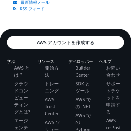
最新情報メール
RSS フィード
AWS アカウントを作成する
学ぶ
リソース
デベロッパー
ヘルプ
AWS と
開始方
Builder
お問い
は？
法
Center
合わせ
クラウ
トレー
SDK と
サポー
ドコン
ニング
ツール
トチケ
ピュー
ットを
AWS
AWS で
ティン
申請す
Trust
の .NET
グとは?
る
Center
AWS で
エージ
AWS
AWS ソ
の
ェンテ
re:Post
リュー
Python