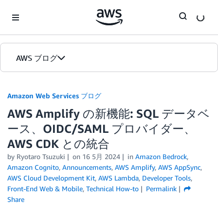
Skip to Main Content
AWS ブログ
ホーム
Amazon Web Services ブログ
AWS Amplify の新機能: SQL データベ
カテゴリ
ース、OIDC/SAML プロバイダー、
エディション
AWS CDK との統合
by
Ryotaro Tsuzuki
on
16 5月 2024
in
Amazon Bedrock
,
Amazon Cognito
,
Announcements
,
AWS Amplify
,
AWS AppSync
,
AWS Cloud Development Kit
,
AWS Lambda
,
Developer Tools
,
Front-End Web & Mobile
,
Technical How-to
Permalink
Share