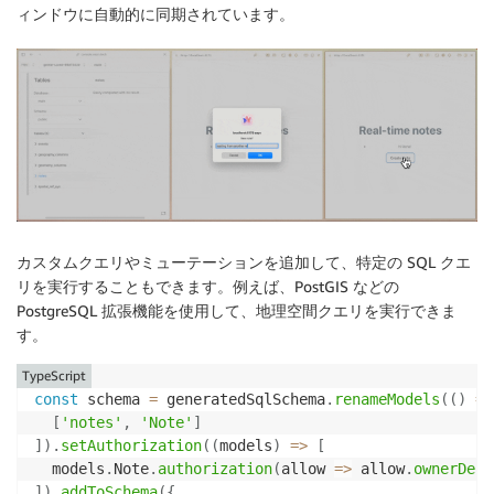
ィンドウに自動的に同期されています。
カスタムクエリやミューテーションを追加して、特定の SQL クエ
リを実行することもできます。例えば、PostGIS などの
PostgreSQL 拡張機能を使用して、地理空間クエリを実行できま
す。
TypeScript
const
 schema 
=
 generatedSqlSchema
.
renameModels
(
(
)
=>
[
'notes'
,
'Note'
]
]
)
.
setAuthorization
(
(
models
)
=>
[
  models
.
Note
.
authorization
(
allow 
=>
 allow
.
ownerDefi
]
)
.
addToSchema
(
{