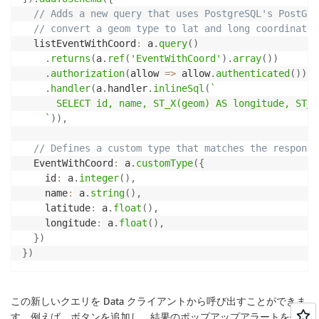
// Adds a new query that uses PostgreSQL's PostGIS
// convert a geom type to lat and long coordinates
  listEventWithCoord
:
 a
.
query
(
)
.
returns
(
a
.
ref
(
'EventWithCoord'
)
.
array
(
)
)
.
authorization
(
allow 
=>
 allow
.
authenticated
(
)
)
.
handler
(
a
.
handler
.
inlineSql
(
`
      SELECT id, name, ST_X(geom) AS longitude, ST_Y
`
)
)
,
// Defines a custom type that matches the response
  EventWithCoord
:
 a
.
customType
(
{
    id
:
 a
.
integer
(
)
,
    name
:
 a
.
string
(
)
,
    latitude
:
 a
.
float
(
)
,
    longitude
:
 a
.
float
(
)
,
}
)
}
)
この新しいクエリを Data クライアントから呼び出すことができま
す。例えば、ボタンを追加し、結果のポップアップアラートを作