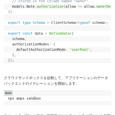
// stored in the column named "owner".
  models
.
Note
.
authorization
(
allow 
=>
 allow
.
ownerDefi
]
)
export
type
Schema
=
 ClientSchema
<
typeof
 schema
>
;
export
const
 data 
=
defineData
(
{
  schema
,
  authorizationModes
:
{
    defaultAuthorizationMode
:
'userPool'
,
}
,
}
)
;
クラウドサンドボックスを起動して、アプリケーションのデータ
バックエンドのイテレーションを開始します。
Bash
npx ampx sandbox