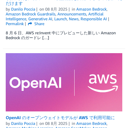
だけます
by
Danilo Poccia
on
08 8月 2025
in
Amazon Bedrock
,
Amazon Bedrock Guardrails
,
Announcements
,
Artificial
Intelligence
,
Generative AI
,
Launch
,
News
,
Responsible AI
Permalink
Share
8 月 6 日、AWS re:Invent 中にプレビューした新しい Amazon
Bedrock のガードレ […]
OpenAI のオープンウェイトモデルが AWS で利用可能に
by
Danilo Poccia
on
08 8月 2025
in
Amazon Bedrock
,