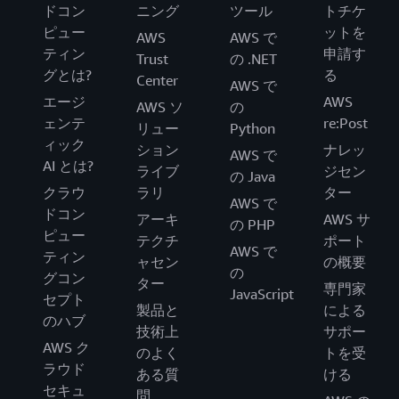
ドコン
ニング
ツール
トチケ
ピュー
ットを
AWS
AWS で
ティン
申請す
Trust
の .NET
グとは?
る
Center
AWS で
エージ
AWS
AWS ソ
の
ェンテ
re:Post
リュー
Python
ィック
ション
ナレッ
AWS で
AI とは?
ライブ
ジセン
の Java
クラウ
ラリ
ター
AWS で
ドコン
アーキ
AWS サ
の PHP
ピュー
テクチ
ポート
AWS で
ティン
ャセン
の概要
の
グコン
ター
専門家
JavaScript
セプト
製品と
による
のハブ
技術上
サポー
AWS ク
のよく
トを受
ラウド
ある質
ける
セキュ
問