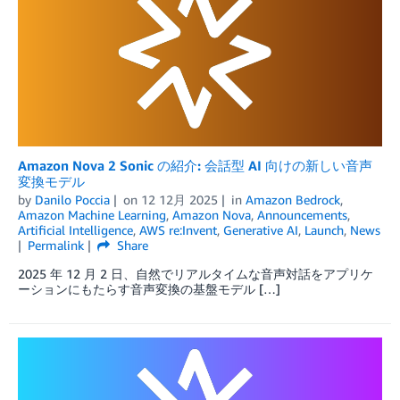
Amazon Nova 2 Sonic の紹介: 会話型 AI 向けの新しい音声
変換モデル
by
Danilo Poccia
on
12 12月 2025
in
Amazon Bedrock
,
Amazon Machine Learning
,
Amazon Nova
,
Announcements
,
Artificial Intelligence
,
AWS re:Invent
,
Generative AI
,
Launch
,
News
Permalink
Share
2025 年 12 月 2 日、自然でリアルタイムな音声対話をアプリケ
ーションにもたらす音声変換の基盤モデル […]