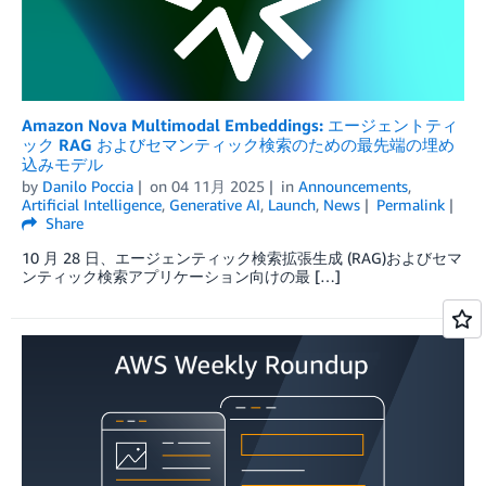
Amazon Nova Multimodal Embeddings: エージェントティ
ック RAG およびセマンティック検索のための最先端の埋め
込みモデル
by
Danilo Poccia
on
04 11月 2025
in
Announcements
,
Artificial Intelligence
,
Generative AI
,
Launch
,
News
Permalink
Share
10 月 28 日、エージェンティック検索拡張生成 (RAG)およびセマ
ンティック検索アプリケーション向けの最 […]