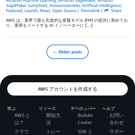
Amazon Machine Learning
,
Amazon SageMaker
,
Amazon
SageMaker JumpStart
,
Announcements
,
Artificial Intelligence
,
Featured
,
Launch
,
News
,
Open Source
Permalink
Share
AWS は、業界で最も先進的な基盤モデル (FM) の提供に努めてお
り、業界をリードする AI イノベーターに […]
← Older posts
AWS アカウントを作成する
学ぶ
リソース
デベロッパー
ヘルプ
AWS と
開始方
Builder
お問い
は？
法
Center
合わせ
クラウ
トレー
SDK と
サポー