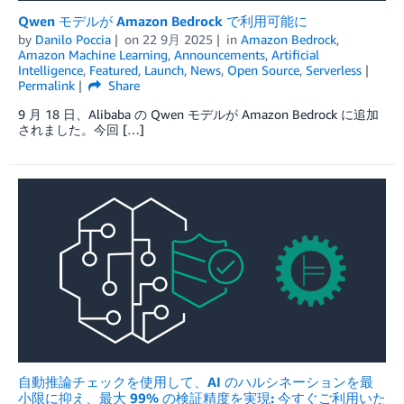
Qwen モデルが Amazon Bedrock で利用可能に
by
Danilo Poccia
on
22 9月 2025
in
Amazon Bedrock
,
Amazon Machine Learning
,
Announcements
,
Artificial
Intelligence
,
Featured
,
Launch
,
News
,
Open Source
,
Serverless
Permalink
Share
9 月 18 日、Alibaba の Qwen モデルが Amazon Bedrock に追加
されました。今回 […]
自動推論チェックを使用して、AI のハルシネーションを最
小限に抑え、最大 99% の検証精度を実現: 今すぐご利用いた