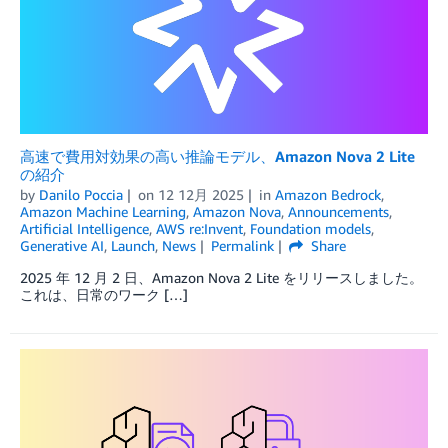
高速で費用対効果の高い推論モデル、Amazon Nova 2 Lite
の紹介
by
Danilo Poccia
on
12 12月 2025
in
Amazon Bedrock
,
Amazon Machine Learning
,
Amazon Nova
,
Announcements
,
Artificial Intelligence
,
AWS re:Invent
,
Foundation models
,
Generative AI
,
Launch
,
News
Permalink
Share
2025 年 12 月 2 日、Amazon Nova 2 Lite をリリースしました。
これは、日常のワーク […]