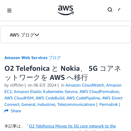
Skip to Main Content
AWS ブログ
ホーム
Amazon Web Services ブログ
O2 Telefonica と Nokia、 5G コアネ
カテゴリ
ットワークを AWS へ移行
エディション
by
cliffchn
on
06 6月 2024
in
Amazon CloudWatch
,
Amazon
EC2
,
Amazon Elastic Kubernetes Service
,
AWS CloudFormation
,
AWS CloudHSM
,
AWS CodeBuild
,
AWS CodePipeline
,
AWS Direct
Connect
,
General
,
Industries
,
Telecommunications
Permalink
Share
本記事は、「
O2 Telefonica Moves its 5G core network to the