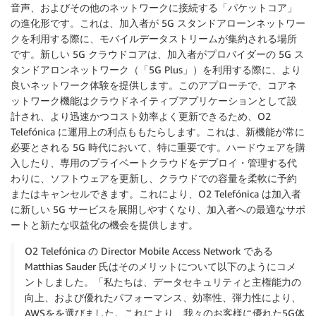
音声、およびその他のネットワークに接続する「パケットコア」
の進化形です。これは、加入者が 5G スタンドアローンネットワー
クを利用する際に、モバイルデータストリームが集約される場所
です。新しい 5G クラウドコアは、加入者がプロバイダーの 5G ス
タンドアロンネットワーク（「5G Plus」）を利用する際に、より
良いネットワーク体験を提供します。このアプローチで、コアネ
ットワーク機能はクラウドネイティブアプリケーションとして設
計され、より迅速かつコスト効率よく更新できるため、O2
Telefónica に運用上の利点ももたらします。これは、新機能が常に
必要とされる 5G 時代において、特に重要です。ハードウェアを購
入したり、専用のプライベートクラウドをデプロイ・管理する代
わりに、ソフトウェアを更新し、クラウドでの容量を柔軟に予約
またはキャンセルできます。これにより、O2 Telefónica は加入者
に新しい 5G サービスを展開しやすくなり、加入者への最適なサポ
ートと新たな収益化の機会を提供します。
O2 Telefónica の Director Mobile Access Network である
Matthias Sauder 氏はそのメリットについて以下のようにコメ
ントしました。「私たちは、データセキュリティと主権能力の
向上、および優れたパフォーマンス、効率性、弾力性により、
AWSをを選びました。これにより、我々のお客様に優れた5G体