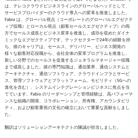
は、テレコクラウドビジネスラインのグローバルヘッドとして、
サービスプロバイダーのクラウド導入への変革を推進しました。
Fabio は、グローバル視点（コーポレートのグローバルエグゼクテ
ィブ役職）とローカル視点（顧客セールスエグゼクティブ）の両
方でセールス成長とビジネス変革を推進し、成功を収めたダイナ
ミックなエグゼクティブです。テックセクターで24年の経験を持
ち、彼のキャリアは、セールス、デリバリー、ビジネス開発の
様々な顧客対応役職から、会社全体の変革プログラムを推進し、
新しい分野でのセールスを促進するジェネラルマネージャー役職
まで成長しました。彼の専門知識は、通信業界、通信システムと
アーキテクチャ、通信ソフトウェア、クラウドインフラとサービ
ス、管理ソフトウェアとプラットフォーム、モビリティ（5Gへの
進化を含む）、システムインテグレーションビジネスに焦点を当
てています。Fabio のリーダーシップと管理経験は、高パフォーマ
ンスな組織の開発、コラボレーション、所有権、アカウンタビリ
ティ、および顧客重視の文化の確立において重要な貢献をしまし
た。
翻訳はソリューションアーキテクトの陳誠が担当しました。