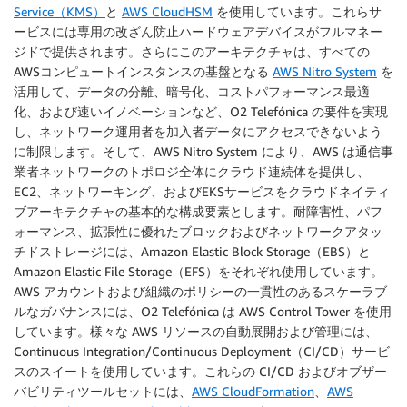
Service（KMS）
と
AWS CloudHSM
を使用しています。これらサ
ービスには専用の改ざん防止ハードウェアデバイスがフルマネー
ジドで提供されます。さらにこのアーキテクチャは、すべての
AWSコンピュートインスタンスの基盤となる
AWS Nitro System
を
活用して、データの分離、暗号化、コストパフォーマンス最適
化、および速いイノベーションなど、O2 Telefónica の要件を実現
し、ネットワーク運用者を加入者データにアクセスできないよう
に制限します。そして、AWS Nitro System により、AWS は通信事
業者ネットワークのトポロジ全体にクラウド連続体を提供し、
EC2、ネットワーキング、およびEKSサービスをクラウドネイティ
ブアーキテクチャの基本的な構成要素とします。耐障害性、パフ
ォーマンス、拡張性に優れたブロックおよびネットワークアタッ
チドストレージには、Amazon Elastic Block Storage（EBS）と
Amazon Elastic File Storage（EFS）をそれぞれ使用しています。
AWS アカウントおよび組織のポリシーの一貫性のあるスケーラブ
ルなガバナンスには、O2 Telefónica は AWS Control Tower を使用
しています。様々な AWS リソースの自動展開および管理には、
Continuous Integration/Continuous Deployment（CI/CD）サービ
スのスイートを使用しています。これらの CI/CD およびオブザー
バビリティツールセットには、
AWS CloudFormation
、
AWS