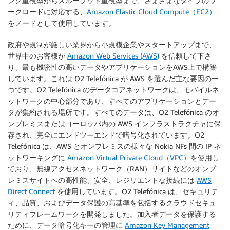
ング重視型からスループット重視型まで、さまざまなタイプのワ
ークロードに対応する、
Amazon Elastic Cloud Compute（EC2）
をノードとして使用しています。
政府や規制が厳しい業界から小規模企業やスタートアップまで、
世界中のお客様が
Amazon Web Services (AWS)
を信頼して下さ
り、最も機密性の高いデータやアプリケーションをAWS上で構築
しています。これは O2 Telefónica が AWS を選んだ主な要因の一
つです。O2 Telefónica のデータコアネットワークは、モバイルネ
ットワークの中心部分であり、すべてのアプリケーションとデー
タが集約される場所です。すべてのデータは、O2 Telefónica のオ
ンプレミスまたはヨーロッパ内の AWS インフラストラクチャに保
存され、完全にエンドツーエンドで暗号化されています。O2
Telefónica は、AWS とオンプレミスの様々な Nokia NFs 間の IP ネ
ットワーキングに
Amazon Virtual Private Cloud（VPC）
を使用し
ており、無線アクセスネットワーク（RAN）サイトなどのオンプ
レミスサイトへの高性能、安全、レジリエントな接続には
AWS
Direct Connect
を使用しています。O2 Telefónica は、セキュリテ
ィ、品質、およびデータ保護の高基準を包括するクラウドセキュ
リティフレームワークを開発しました。加入者データを保護する
ために、データ暗号化キーの管理に
Amazon Key Management