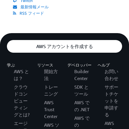
Twitch
最新情報メール
RSS フィード
AWS アカウントを作成する
学ぶ
リソース
デベロッパー
ヘルプ
AWS と
開始方
Builder
お問い
は？
法
Center
合わせ
クラウ
トレー
SDK と
サポー
ドコン
ニング
ツール
トチケ
ピュー
ットを
AWS
AWS で
ティン
申請す
Trust
の .NET
グとは?
る
Center
AWS で
エージ
AWS
AWS ソ
の