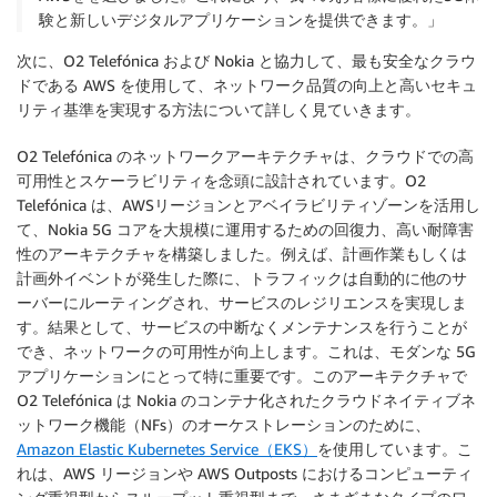
験と新しいデジタルアプリケーションを提供できます。」
次に、O2 Telefónica および Nokia と協力して、最も安全なクラウ
ドである AWS を使用して、ネットワーク品質の向上と高いセキュ
リティ基準を実現する方法について詳しく見ていきます。
O2 Telefónica のネットワークアーキテクチャは、クラウドでの高
可用性とスケーラビリティを念頭に設計されています。O2
Telefónica は、AWSリージョンとアベイラビリティゾーンを活用し
て、Nokia 5G コアを大規模に運用するための回復力、高い耐障害
性のアーキテクチャを構築しました。例えば、計画作業もしくは
計画外イベントが発生した際に、トラフィックは自動的に他のサ
ーバーにルーティングされ、サービスのレジリエンスを実現しま
す。結果として、サービスの中断なくメンテナンスを行うことが
でき、ネットワークの可用性が向上します。これは、モダンな 5G
アプリケーションにとって特に重要です。このアーキテクチャで
O2 Telefónica は Nokia のコンテナ化されたクラウドネイティブネ
ットワーク機能（NFs）のオーケストレーションのために、
Amazon Elastic Kubernetes Service（EKS）
を使用しています。こ
れは、AWS リージョンや AWS Outposts におけるコンピューティ