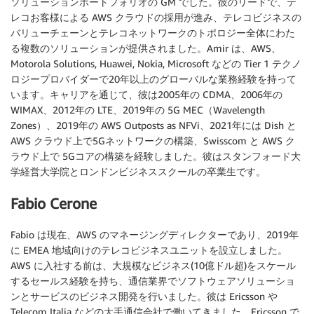
ソリューションポートフォリオの GM でした。彼のリードで、テ
レコお客様による AWS クラウドの採用が進み、テレコビジネスの
バリューチェーンとテレコネットワークのトポロジー全体にわた
る複数のソリューションが提供されました。Amir は、AWS、
Motorola Solutions, Huawei, Nokia, Microsoft などの Tier 1 テクノ
ロジープロバイダーで20年以上のグローバルな業務経験を持って
います。キャリアを通じて、彼は2005年の CDMA、2006年の
WIMAX、2012年の LTE、2019年の 5G MEC（Wavelength
Zones）、2019年の AWS Outposts as NFVi、2021年には Dish と
AWS クラウド上で5Gネットワークの構築、Swisscom と AWS ク
ラウド上で 5Gコアの構築を経験しました。彼はスタンフォード大
学経営大学院とロンドンビジネススクールの卒業生です。
Fabio Cerone
Fabio は現在、AWS のマネージングディレクターであり、2019年
に EMEA 地域向けのテレコビジネスユニットを設立しました。
AWS に入社する前は、大規模なビジネス(10億ドル超)をスケール
するセールス経験を持ち、通信業界でソフトウェアソリューショ
ンとサービスのビジネス開発を行いました。彼は Ericsson や
Telecom Italia などの大手通信会社で働いてきました。Ericsson で