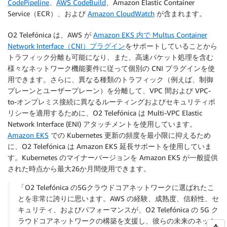
CodePipeline
、
AWS CodeBuild
、Amazon Elastic Container
Service（ECR）、および
Amazon CloudWatch
が含まれます。
O2 Telefónica は、AWS が
Amazon EKS 内で Multus Container
Network Interface（CNI）プラグイン
をサポートしていることから
トラフィック分離も可能になり、また、高速パケット処理を含む
様々なネットワーク機能要件に従って個別の CNI プラグインを使
用できます。さらに、異なる種類のトラフィック（例えば、制御
プレーンとユーザープレーン）を分離して、VPC 間および VPC-
to-オンプレミス接続に異なるルーティングおよびセキュリティポ
リシーを適用するために、O2 Telefónica は Multi-VPC Elastic
Network Interface (ENI) アタッチメントを使用しています。
Amazon EKS
での Kubernetes 更新の頻度を最小限に抑えるため
に、O2 Telefónica は Amazon EKS 延長サポートを使用していま
す。Kubernetes のマイナーバージョンを Amazon EKS が一般提供
された時点から最大26か月間使用できます。
「O2 Telefónica の5Gクラウドコアネットワークに選ばれたこ
とを非常に誇りに思います。AWS の経験、成熟度、信頼性、セ
キュリティ、およびパフォーマンスが、O2 Telefónica の 5G ク
ラウドコアネットワークの構築を支援し、彼らの未来のネット