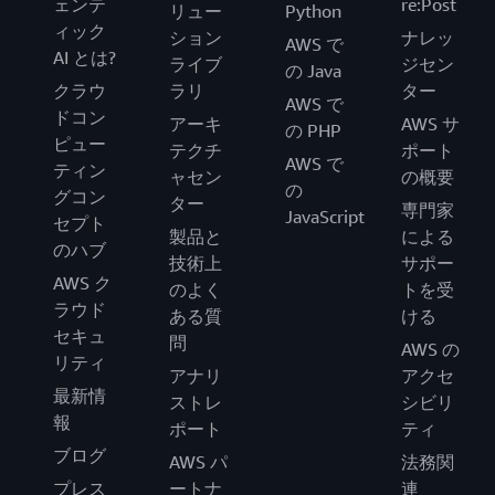
ェンテ
re:Post
リュー
Python
ィック
ション
ナレッ
AWS で
AI とは?
ライブ
ジセン
の Java
クラウ
ラリ
ター
AWS で
ドコン
アーキ
AWS サ
の PHP
ピュー
テクチ
ポート
AWS で
ティン
ャセン
の概要
の
グコン
ター
専門家
JavaScript
セプト
製品と
による
のハブ
技術上
サポー
AWS ク
のよく
トを受
ラウド
ある質
ける
セキュ
問
AWS の
リティ
アナリ
アクセ
最新情
ストレ
シビリ
報
ポート
ティ
ブログ
AWS パ
法務関
プレス
ートナ
連