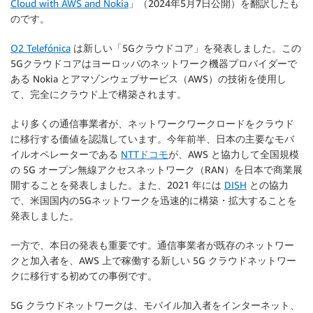
Cloud with AWS and Nokia
」（2024年5月7日公開）を翻訳したも
のです。
O2 Telefónica
は新しい「5Gクラウドコア」を発表しました。この
5Gクラウドコアはヨーロッパのネットワーク機器プロバイダーで
ある Nokia とアマゾンウェブサービス（AWS）の技術を使用し
て、完全にクラウド上で構築されます。
より多くの通信事業者が、ネットワークワークロードをクラウド
に移行する価値を認識しています。今年前半、日本の主要なモバ
イルオペレーターである
NTTドコモ
が、AWS と協力して全国規模
の 5G オープン無線アクセスネットワーク（RAN）を日本で商業展
開することを発表しました。また、2021 年には
DISH
との協力
で、米国国内の5Gネットワークを迅速的に構築・拡大することを
発表しました。
一方で、本日の発表も重要です。通信事業者が既存のネットワー
クと加入者を、AWS 上で稼働する新しい 5G クラウドネットワー
クに移行する初めての事例です。
5G クラウドネットワークは、モバイル加入者をインターネット、