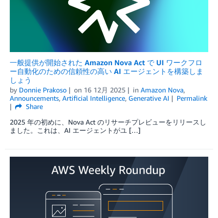
一般提供が開始された Amazon Nova Act で UI ワークフロ
ー自動化のための信頼性の高い AI エージェントを構築しま
しょう
by
Donnie Prakoso
on
16 12月 2025
in
Amazon Nova
,
Announcements
,
Artificial Intelligence
,
Generative AI
Permalink
Share
2025 年の初めに、Nova Act のリサーチプレビューをリリースし
ました。これは、AI エージェントがユ […]