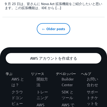
9 月 23 日は、皆さんに Nova Act 拡張機能をご紹介したいと思い
ます。この拡張機能は、IDE から […]
← Older posts
AWS アカウントを作成する
学ぶ
リソース
デベロッパー
ヘルプ
AWS と
開始方
Builder
お問い
は？
法
Center
合わせ
クラウ
トレー
SDK と
サポー
ドコン
ニング
ツール
トチケ
ピュー
ットを
AWS
AWS で