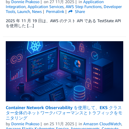
by
Donnie Prakoso
on
27 11月 2025
in
Application
Integration
,
Application Services
,
AWS Step Functions
,
Developer
Tools
,
Launch
,
News
Permalink
Share
2025 年 11 月 19 日は、AWS のテスト API である TestState API
を使用した […]
Container Network Observability を使用して、EKS クラス
ター全体のネットワークパフォーマンスとトラフィックをモ
ニタリング
by
Donnie Prakoso
on
25 11月 2025
in
Amazon CloudWatch
,
Amazon Elastic Kubernetes Service
,
Announcements
,
Compute
,