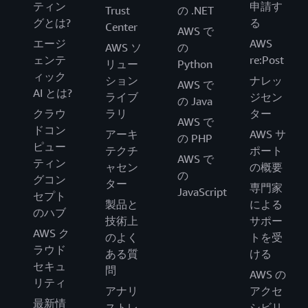
ティン
申請す
Trust
の .NET
グとは?
る
Center
AWS で
エージ
AWS
AWS ソ
の
ェンテ
re:Post
リュー
Python
ィック
ション
ナレッ
AWS で
AI とは?
ライブ
ジセン
の Java
クラウ
ラリ
ター
AWS で
ドコン
アーキ
AWS サ
の PHP
ピュー
テクチ
ポート
AWS で
ティン
ャセン
の概要
の
グコン
ター
専門家
JavaScript
セプト
製品と
による
のハブ
技術上
サポー
AWS ク
のよく
トを受
ラウド
ある質
ける
セキュ
問
AWS の
リティ
アナリ
アクセ
最新情
ストレ
シビリ