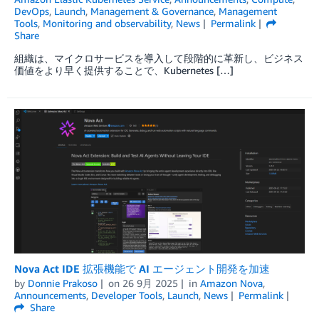
DevOps
,
Launch
,
Management & Governance
,
Management
Tools
,
Monitoring and observability
,
News
Permalink
Share
組織は、マイクロサービスを導入して段階的に革新し、ビジネス
価値をより早く提供することで、Kubernetes […]
Nova Act IDE 拡張機能で AI エージェント開発を加速
by
Donnie Prakoso
on
26 9月 2025
in
Amazon Nova
,
Announcements
,
Developer Tools
,
Launch
,
News
Permalink
Share