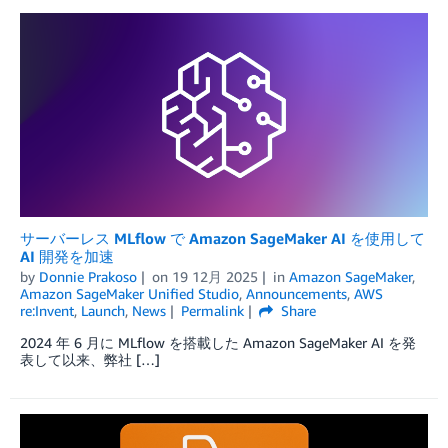
サーバーレス MLflow で Amazon SageMaker AI を使用して
AI 開発を加速
by
Donnie Prakoso
on
19 12月 2025
in
Amazon SageMaker
,
Amazon SageMaker Unified Studio
,
Announcements
,
AWS
re:Invent
,
Launch
,
News
Permalink
Share
2024 年 6 月に MLflow を搭載した Amazon SageMaker AI を発
表して以来、弊社 […]