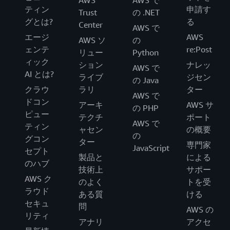
AWS
AWS で
ティン
申請す
Trust
の .NET
グとは?
る
Center
AWS で
エージ
AWS
AWS ソ
の
ェンテ
re:Post
リュー
Python
ィック
ション
ナレッ
AWS で
AI とは?
ライブ
ジセン
の Java
クラウ
ラリ
ター
AWS で
ドコン
アーキ
AWS サ
の PHP
ピュー
テクチ
ポート
AWS で
ティン
ャセン
の概要
の
グコン
ター
専門家
JavaScript
セプト
製品と
による
のハブ
技術上
サポー
AWS ク
のよく
トを受
ラウド
ある質
ける
セキュ
問
AWS の
リティ
アナリ
アクセ