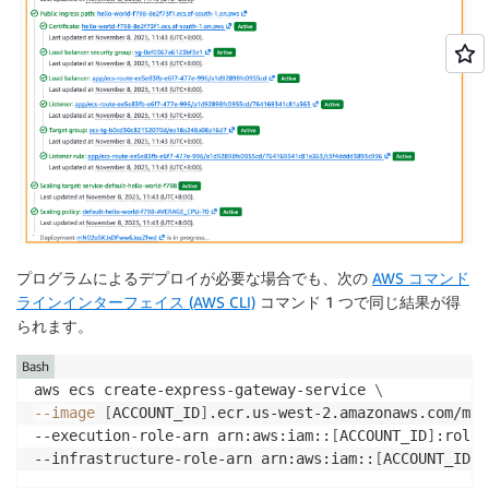
プログラムによるデプロイが必要な場合でも、次の
AWS コマンド
ラインインターフェイス (AWS CLI)
コマンド 1 つで同じ結果が得
られます。
Bash
aws ecs create-express-gateway-service 
\
--image
[
ACCOUNT_ID
]
.ecr.us-west-2.amazonaws.com/mya
--execution-role-arn arn:aws:iam::
[
ACCOUNT_ID
]
:role/
--infrastructure-role-arn arn:aws:iam::
[
ACCOUNT_ID
]
: