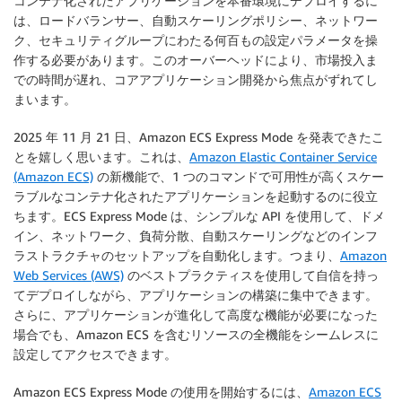
コンテナ化されたアプリケーションを本番環境にデプロイするに
は、ロードバランサー、自動スケーリングポリシー、ネットワー
ク、セキュリティグループにわたる何百もの設定パラメータを操
作する必要があります。このオーバーヘッドにより、市場投入ま
での時間が遅れ、コアアプリケーション開発から焦点がずれてし
まいます。
2025 年 11 月 21 日、Amazon ECS Express Mode を発表できたこ
とを嬉しく思います。これは、
Amazon Elastic Container Service
(Amazon ECS)
の新機能で、1 つのコマンドで可用性が高くスケー
ラブルなコンテナ化されたアプリケーションを起動するのに役立
ちます。ECS Express Mode は、シンプルな API を使用して、ドメ
イン、ネットワーク、負荷分散、自動スケーリングなどのインフ
ラストラクチャのセットアップを自動化します。つまり、
Amazon
Web Services (AWS)
のベストプラクティスを使用して自信を持っ
てデプロイしながら、アプリケーションの構築に集中できます。
さらに、アプリケーションが進化して高度な機能が必要になった
場合でも、Amazon ECS を含むリソースの全機能をシームレスに
設定してアクセスできます。
Amazon ECS Express Mode の使用を開始するには、
Amazon ECS