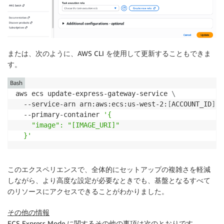
または、次のように、AWS CLI を使用して更新することもできま
す。
Bash
aws ecs update-express-gateway-service 
\
  --service-arn arn:aws:ecs:us-west-2:
[
ACCOUNT_ID
]
:s
  --primary-container 
'{

    "image": "[IMAGE_URI]"

  }'
このエクスペリエンスで、全体的にセットアップの複雑さを軽減
しながら、より高度な設定が必要なときでも、基盤となるすべて
のリソースにアクセスできることがわかりました。
その他の情報
ECS Express Mode に関するその他の事項は次のとおりです。