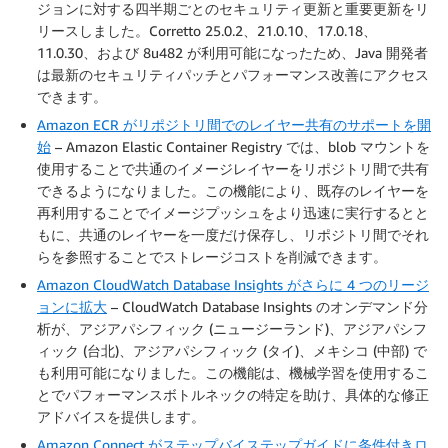
ジョンに対する四半期ごとのセキュリティ更新と重要更新をリ
リースしました。Corretto 25.0.2、21.0.10、17.0.18、
11.0.30、および 8u482 が利用可能になったため、Java 開発者
は最新のセキュリティパッチとパフォーマンス改善にアクセス
できます。
Amazon ECR がリポジトリ間でのレイヤー共有のサポートを開
始
– Amazon Elastic Container Registry では、blob マウントを
使用することで共通のイメージレイヤーをリポジトリ間で共有
できるようになりました。この機能により、既存のレイヤーを
再利用することでイメージプッシュをより迅速に実行するとと
もに、共通のレイヤーを一度だけ保存し、リポジトリ間でそれ
らを参照することでストレージコストを削減できます。
Amazon CloudWatch Database Insights がさらに 4 つのリージ
ョンに拡大
– CloudWatch Database Insights のオンデマンド分
析が、アジアパシフィック (ニュージーランド)、アジアパシフ
ィック (台北)、アジアパシフィック (タイ)、メキシコ (中部) で
も利用可能になりました。この機能は、機械学習を使用するこ
とでパフォーマンスボトルネックの特定を助け、具体的な修正
アドバイスを提供します。
Amazon Connect がステップバイステップガイドに条件付きロ