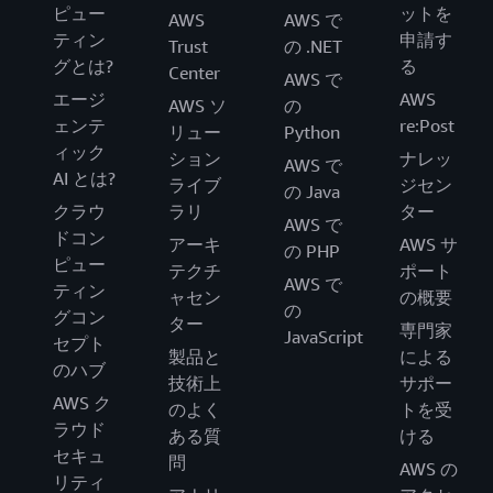
ピュー
ットを
AWS
AWS で
ティン
申請す
Trust
の .NET
グとは?
る
Center
AWS で
エージ
AWS
AWS ソ
の
ェンテ
re:Post
リュー
Python
ィック
ション
ナレッ
AWS で
AI とは?
ライブ
ジセン
の Java
クラウ
ラリ
ター
AWS で
ドコン
アーキ
AWS サ
の PHP
ピュー
テクチ
ポート
AWS で
ティン
ャセン
の概要
の
グコン
ター
専門家
JavaScript
セプト
製品と
による
のハブ
技術上
サポー
AWS ク
のよく
トを受
ラウド
ある質
ける
セキュ
問
AWS の
リティ