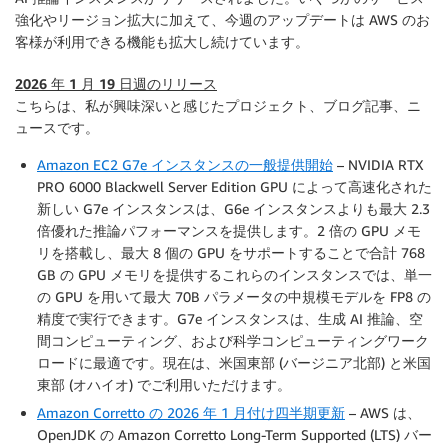
強化やリージョン拡大に加えて、今週のアップデートは AWS のお
客様が利用できる機能も拡大し続けています。
2026 年 1 月 19 日週のリリース
こちらは、私が興味深いと感じたプロジェクト、ブログ記事、ニ
ュースです。
Amazon EC2 G7e インスタンスの一般提供開始
– NVIDIA RTX
PRO 6000 Blackwell Server Edition GPU によって高速化された
新しい G7e インスタンスは、G6e インスタンスよりも最大 2.3
倍優れた推論パフォーマンスを提供します。2 倍の GPU メモ
リを搭載し、最大 8 個の GPU をサポートすることで合計 768
GB の GPU メモリを提供するこれらのインスタンスでは、単一
の GPU を用いて最大 70B パラメータの中規模モデルを FP8 の
精度で実行できます。G7e インスタンスは、生成 AI 推論、空
間コンピューティング、および科学コンピューティングワーク
ロードに最適です。現在は、米国東部 (バージニア北部) と米国
東部 (オハイオ) でご利用いただけます。
Amazon Corretto の 2026 年 1 月付け四半期更新
– AWS は、
OpenJDK の Amazon Corretto Long-Term Supported (LTS) バー