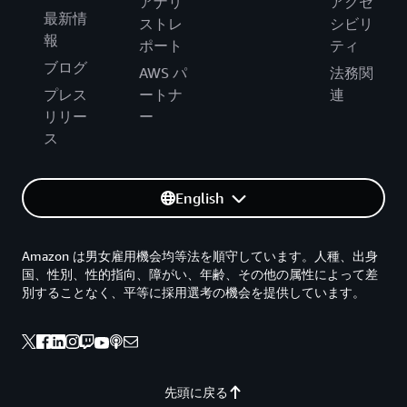
アナリ
アクセ
最新情
ストレ
シビリ
報
ポート
ティ
ブログ
AWS パ
法務関
プレス
ートナ
連
リリー
ー
ス
English
Amazon は男女雇用機会均等法を順守しています。人種、出身
国、性別、性的指向、障がい、年齢、その他の属性によって差
別することなく、平等に採用選考の機会を提供しています。
先頭に戻る