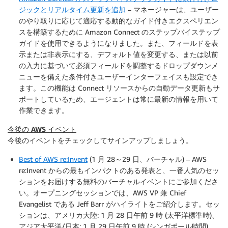
ジックとリアルタイム更新を追加
– マネージャーは、ユーザー
のやり取りに応じて適応する動的なガイド付きエクスペリエン
スを構築するために Amazon Connect のステップバイステップ
ガイドを使用できるようになりました。また、フィールドを表
示または非表示にする、デフォルト値を変更する、または以前
の入力に基づいて必須フィールドを調整するドロップダウンメ
ニューを備えた条件付きユーザーインターフェイスも設定でき
ます。この機能は Connect リソースからの自動データ更新もサ
ポートしているため、エージェントは常に最新の情報を用いて
作業できます。
今後の AWS イベント
今後のイベントをチェックしてサインアップしましょう。
Best of AWS re:Invent
(1 月 28～29 日、バーチャル) – AWS
re:Invent からの最もインパクトのある発表と、一番人気のセッ
ションをお届けする無料のバーチャルイベントにご参加くださ
い。オープニングセッションでは、AWS VP 兼 Chief
Evangelist である Jeff Barr がハイライトをご紹介します。セッ
ションは、アメリカ大陸: 1 月 28 日午前 9 時 (太平洋標準時)、
アジア太平洋/日本: 1 月 29 日午前 9 時 (シンガポール時間)、