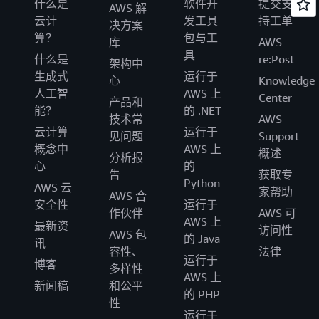
什么是
软件开
提交支
AWS 解
云计
发工具
持工单
决方案
算？
包与工
库
AWS
具
什么是
re:Post
架构中
生成式
运行于
心
Knowledge
人工智
AWS 上
Center
产品和
能？
的 .NET
技术常
AWS
云计算
运行于
见问题
Support
概念中
AWS 上
概述
分析报
心
的
告
获取专
Python
AWS 云
家帮助
AWS 合
安全性
运行于
作伙伴
AWS 可
AWS 上
最新资
访问性
AWS 包
的 Java
讯
容性、
法律
运行于
博客
多样性
AWS 上
新闻稿
和公平
的 PHP
性
运行于