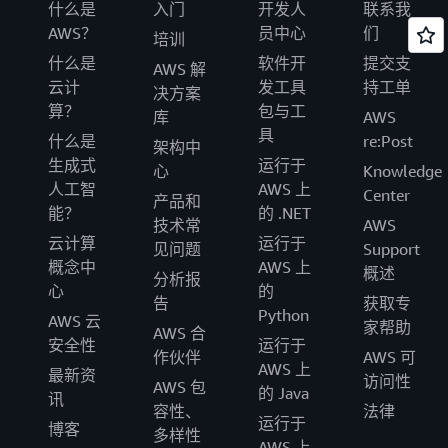
什么是
入门
开发人
联系我
AWS？
员中心
们
培训
什么是
软件开
提交支
AWS 解
云计
发工具
持工单
决方案
算？
包与工
库
AWS
具
什么是
re:Post
架构中
生成式
运行于
心
Knowledge
人工智
AWS 上
Center
产品和
能？
的 .NET
技术常
AWS
云计算
运行于
见问题
Support
概念中
AWS 上
概述
分析报
心
的
告
获取专
Python
AWS 云
家帮助
AWS 合
安全性
运行于
作伙伴
AWS 可
AWS 上
最新资
访问性
AWS 包
的 Java
讯
容性、
法律
运行于
博客
多样性
AWS 上