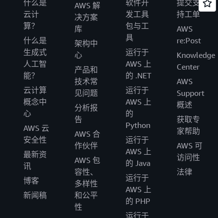
什么是
软件开
提交支
AWS 解
云计
发工具
持工单
决方案
算？
包与工
库
AWS
具
什么是
re:Post
架构中
生成式
运行于
心
Knowledge
人工智
AWS 上
Center
产品和
能？
的 .NET
技术常
AWS
云计算
运行于
见问题
Support
概念中
AWS 上
概述
分析报
心
的
告
获取专
Python
AWS 云
家帮助
AWS 合
安全性
运行于
作伙伴
AWS 可
AWS 上
最新资
访问性
AWS 包
的 Java
讯
容性、
法律
运行于
博客
多样性
AWS 上
新闻稿
和公平
的 PHP
性
运行于