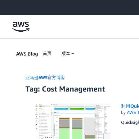
Skip to Main Content
AWS Blog
首页
版本
亚马逊AWS官方博客
Tag: Cost Management
利用Qui
by
AWS 
Quic