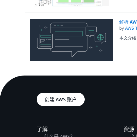
解析 A
by
AWS 
本文介绍
创建 AWS 账户
了解
资源
什么是 AWS？
入