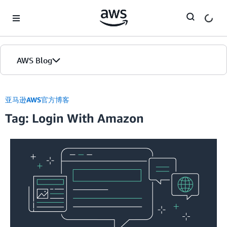
Skip to Main Content
AWS Blog
首页
亚马逊AWS官方博客
Tag: Login With Amazon
版本