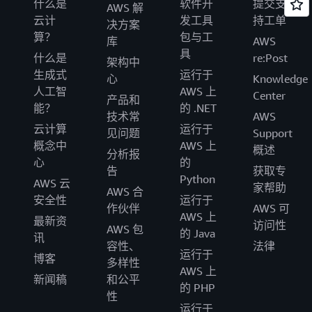
什么是
软件开
提交支
AWS 解
云计
发工具
持工单
决方案
算？
包与工
库
AWS
具
什么是
re:Post
架构中
生成式
运行于
心
Knowledge
人工智
AWS 上
Center
产品和
能？
的 .NET
技术常
AWS
云计算
运行于
见问题
Support
概念中
AWS 上
概述
分析报
心
的
告
获取专
Python
AWS 云
家帮助
AWS 合
安全性
运行于
作伙伴
AWS 可
AWS 上
最新资
访问性
AWS 包
的 Java
讯
容性、
法律
运行于
博客
多样性
AWS 上
新闻稿
和公平
的 PHP
性
运行于